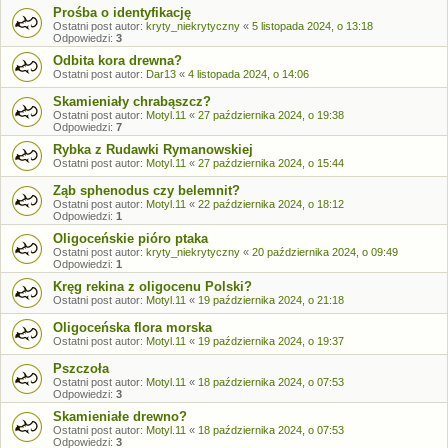
Prośba o identyfikację
Ostatni post autor:
kryty_niekrytyczny
«
5 listopada 2024, o 13:18
Odpowiedzi:
3
Odbita kora drewna?
Ostatni post autor:
Dar13
«
4 listopada 2024, o 14:06
Skamieniały chrabąszcz?
Ostatni post autor:
Motyl.11
«
27 października 2024, o 19:38
Odpowiedzi:
7
Rybka z Rudawki Rymanowskiej
Ostatni post autor:
Motyl.11
«
27 października 2024, o 15:44
Ząb sphenodus czy belemnit?
Ostatni post autor:
Motyl.11
«
22 października 2024, o 18:12
Odpowiedzi:
1
Oligoceńskie pióro ptaka
Ostatni post autor:
kryty_niekrytyczny
«
20 października 2024, o 09:49
Odpowiedzi:
1
Kręg rekina z oligocenu Polski?
Ostatni post autor:
Motyl.11
«
19 października 2024, o 21:18
Oligoceńska flora morska
Ostatni post autor:
Motyl.11
«
19 października 2024, o 19:37
Pszczoła
Ostatni post autor:
Motyl.11
«
18 października 2024, o 07:53
Odpowiedzi:
3
Skamieniałe drewno?
Ostatni post autor:
Motyl.11
«
18 października 2024, o 07:53
Odpowiedzi:
3