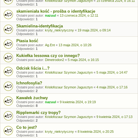
Ostatni post autor:
Kriolofozaur Szymon Jagusztyn
«
15 czerwca 2024, o 16:11
Odpowiedzi:
1
skamieniała kość - prośba o identyfikacje
Ostatni post autor:
nazuul
«
13 czerwca 2024, o 12:11
Odpowiedzi:
1
Skamielina-identyfikacja
Ostatni post autor:
kryty_niekrytyczny
«
19 maja 2024, o 09:14
Odpowiedzi:
1
Ptasia kość
Ostatni post autor:
Ag.Ent
«
13 maja 2024, o 10:26
Odpowiedzi:
1
Kukiełka lessowa czy co innego?
Ostatni post autor:
Dimetrodon2
«
5 maja 2024, o 16:15
Odcisk liścia i...?
Ostatni post autor:
Kriolofozaur Szymon Jagusztyn
«
5 maja 2024, o 14:47
Odpowiedzi:
1
Ichnofosylia?
Ostatni post autor:
Kriolofozaur Szymon Jagusztyn
«
4 maja 2024, o 17:16
Odpowiedzi:
2
Kawałek żuchwy
Ostatni post autor:
nazuul
«
9 kwietnia 2024, o 19:19
Odpowiedzi:
8
Ripplemarki czy tropy?
Ostatni post autor:
Kriolofozaur Szymon Jagusztyn
«
9 kwietnia 2024, o 17:13
Odpowiedzi:
2
Co to jest?
Ostatni post autor:
kryty_niekrytyczny
«
8 kwietnia 2024, o 20:25
Odpowiedzi:
1