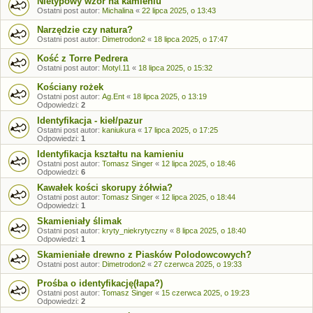
Nietypowy wzór na kamieniu
Ostatni post autor:
Michalina
«
22 lipca 2025, o 13:43
Narzędzie czy natura?
Ostatni post autor:
Dimetrodon2
«
18 lipca 2025, o 17:47
Kość z Torre Pedrera
Ostatni post autor:
Motyl.11
«
18 lipca 2025, o 15:32
Kościany rożek
Ostatni post autor:
Ag.Ent
«
18 lipca 2025, o 13:19
Odpowiedzi:
2
Identyfikacja - kieł/pazur
Ostatni post autor:
kaniukura
«
17 lipca 2025, o 17:25
Odpowiedzi:
1
Identyfikacja kształtu na kamieniu
Ostatni post autor:
Tomasz Singer
«
12 lipca 2025, o 18:46
Odpowiedzi:
6
Kawałek kości skorupy żółwia?
Ostatni post autor:
Tomasz Singer
«
12 lipca 2025, o 18:44
Odpowiedzi:
1
Skamieniały ślimak
Ostatni post autor:
kryty_niekrytyczny
«
8 lipca 2025, o 18:40
Odpowiedzi:
1
Skamieniałe drewno z Piasków Polodowcowych?
Ostatni post autor:
Dimetrodon2
«
27 czerwca 2025, o 19:33
Prośba o identyfikację(łapa?)
Ostatni post autor:
Tomasz Singer
«
15 czerwca 2025, o 19:23
Odpowiedzi:
2