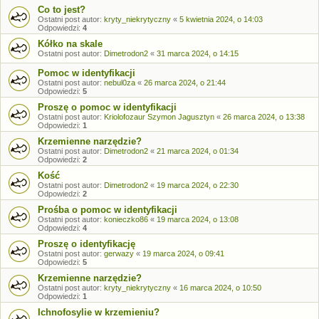
Co to jest?
Ostatni post autor:
kryty_niekrytyczny
«
5 kwietnia 2024, o 14:03
Odpowiedzi:
4
Kółko na skale
Ostatni post autor:
Dimetrodon2
«
31 marca 2024, o 14:15
Pomoc w identyfikacji
Ostatni post autor:
nebul0za
«
26 marca 2024, o 21:44
Odpowiedzi:
5
Proszę o pomoc w identyfikacji
Ostatni post autor:
Kriolofozaur Szymon Jagusztyn
«
26 marca 2024, o 13:38
Odpowiedzi:
1
Krzemienne narzędzie?
Ostatni post autor:
Dimetrodon2
«
21 marca 2024, o 01:34
Odpowiedzi:
2
Kość
Ostatni post autor:
Dimetrodon2
«
19 marca 2024, o 22:30
Odpowiedzi:
2
Prośba o pomoc w identyfikacji
Ostatni post autor:
konieczko86
«
19 marca 2024, o 13:08
Odpowiedzi:
4
Proszę o identyfikację
Ostatni post autor:
gerwazy
«
19 marca 2024, o 09:41
Odpowiedzi:
5
Krzemienne narzędzie?
Ostatni post autor:
kryty_niekrytyczny
«
16 marca 2024, o 10:50
Odpowiedzi:
1
Ichnofosylie w krzemieniu?