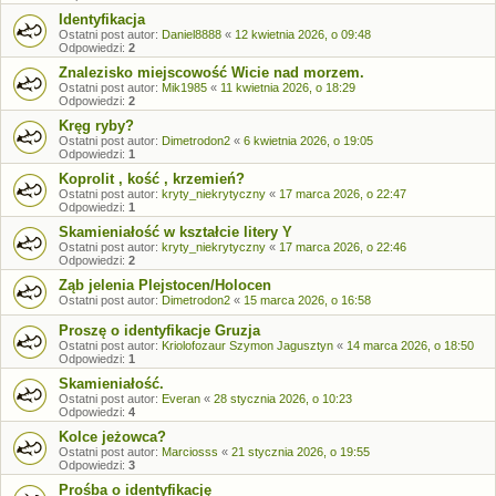
Identyfikacja
Ostatni post autor:
Daniel8888
«
12 kwietnia 2026, o 09:48
Odpowiedzi:
2
Znalezisko miejscowość Wicie nad morzem.
Ostatni post autor:
Mik1985
«
11 kwietnia 2026, o 18:29
Odpowiedzi:
2
Kręg ryby?
Ostatni post autor:
Dimetrodon2
«
6 kwietnia 2026, o 19:05
Odpowiedzi:
1
Koprolit , kość , krzemień?
Ostatni post autor:
kryty_niekrytyczny
«
17 marca 2026, o 22:47
Odpowiedzi:
1
Skamieniałość w kształcie litery Y
Ostatni post autor:
kryty_niekrytyczny
«
17 marca 2026, o 22:46
Odpowiedzi:
2
Ząb jelenia Plejstocen/Holocen
Ostatni post autor:
Dimetrodon2
«
15 marca 2026, o 16:58
Proszę o identyfikacje Gruzja
Ostatni post autor:
Kriolofozaur Szymon Jagusztyn
«
14 marca 2026, o 18:50
Odpowiedzi:
1
Skamieniałość.
Ostatni post autor:
Everan
«
28 stycznia 2026, o 10:23
Odpowiedzi:
4
Kolce jeżowca?
Ostatni post autor:
Marciosss
«
21 stycznia 2026, o 19:55
Odpowiedzi:
3
Prośba o identyfikację