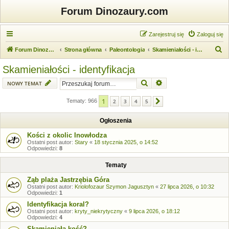
Forum Dinozaury.com
Zarejestruj się
Zaloguj się
S
Forum Dinozaury.com
Strona główna
Paleontologia
Skamieniałości - identyfikacja
z
Skamieniałości - identyfikacja
u
Szukaj
Wyszukiwanie zaawansow
NOWY TEMAT
k
a
1
Tematy: 966
2
3
4
5
Następna
j
Ogłoszenia
Kości z okolic Inowłodza
Ostatni post autor:
Stary
«
18 stycznia 2025, o 14:52
Odpowiedzi:
8
Tematy
Ząb plaża Jastrzębia Góra
Ostatni post autor:
Kriolofozaur Szymon Jagusztyn
«
27 lipca 2026, o 10:32
Odpowiedzi:
1
Identyfikacja koral?
Ostatni post autor:
kryty_niekrytyczny
«
9 lipca 2026, o 18:12
Odpowiedzi:
4
Skamieniała kość?