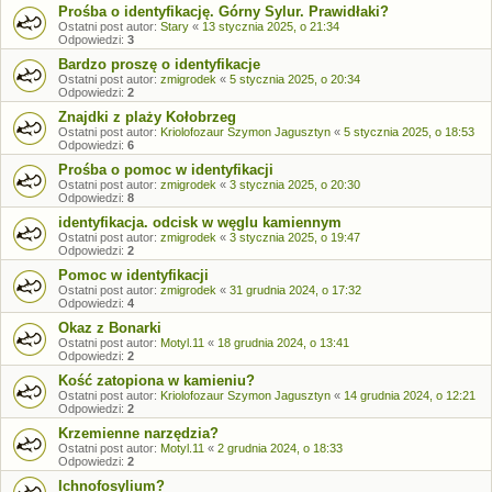
Prośba o identyfikację. Górny Sylur. Prawidłaki?
Ostatni post autor:
Stary
«
13 stycznia 2025, o 21:34
Odpowiedzi:
3
Bardzo proszę o identyfikacje
Ostatni post autor:
zmigrodek
«
5 stycznia 2025, o 20:34
Odpowiedzi:
2
Znajdki z plaży Kołobrzeg
Ostatni post autor:
Kriolofozaur Szymon Jagusztyn
«
5 stycznia 2025, o 18:53
Odpowiedzi:
6
Prośba o pomoc w identyfikacji
Ostatni post autor:
zmigrodek
«
3 stycznia 2025, o 20:30
Odpowiedzi:
8
identyfikacja. odcisk w węglu kamiennym
Ostatni post autor:
zmigrodek
«
3 stycznia 2025, o 19:47
Odpowiedzi:
2
Pomoc w identyfikacji
Ostatni post autor:
zmigrodek
«
31 grudnia 2024, o 17:32
Odpowiedzi:
4
Okaz z Bonarki
Ostatni post autor:
Motyl.11
«
18 grudnia 2024, o 13:41
Odpowiedzi:
2
Kość zatopiona w kamieniu?
Ostatni post autor:
Kriolofozaur Szymon Jagusztyn
«
14 grudnia 2024, o 12:21
Odpowiedzi:
2
Krzemienne narzędzia?
Ostatni post autor:
Motyl.11
«
2 grudnia 2024, o 18:33
Odpowiedzi:
2
Ichnofosylium?