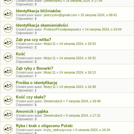
Ostatni post autor:
Dimetrodon2
«
16 sierpnia 2024, o 17:54
Odpowiedzi:
3
Identyfikacja bliźniaków.
Ostatni post autor:
piotrzysko@gmail.com
«
15 sierpnia 2024, o 08:41
Odpowiedzi:
2
Identyfikacja skamieniałości
Ostatni post autor:
ProfesorPrzedpotopowicz
«
14 sierpnia 2024, o 19:04
Odpowiedzi:
3
Ząb psa czy wilka?
Ostatni post autor:
Motyl.11
«
14 sierpnia 2024, o 18:33
Odpowiedzi:
2
Kość
Ostatni post autor:
Motyl.11
«
14 sierpnia 2024, o 18:32
Odpowiedzi:
2
Ząb ryby z Bonarki?
Ostatni post autor:
Motyl.11
«
14 sierpnia 2024, o 18:13
Odpowiedzi:
7
Prośba o identyfikację
Ostatni post autor:
Motyl.11
«
14 sierpnia 2024, o 16:38
Odpowiedzi:
1
Kość czy skała?
Ostatni post autor:
Dimetrodon2
«
7 sierpnia 2024, o 18:48
Odpowiedzi:
5
Amonicik i gąbka
Ostatni post autor:
Dimetrodon2
«
5 sierpnia 2024, o 17:31
Odpowiedzi:
3
Ryba i krab z oligocenu Polski
Ostatni post autor:
kryty_niekrytyczny
«
5 sierpnia 2024, o 16:34
Odpowiedzi:
6