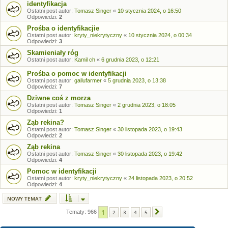
identyfikacja
Ostatni post autor:
Tomasz Singer
«
10 stycznia 2024, o 16:50
Odpowiedzi:
2
Prośba o identyfikacjie
Ostatni post autor:
kryty_niekrytyczny
«
10 stycznia 2024, o 00:34
Odpowiedzi:
3
Skamieniały róg
Ostatni post autor:
Kamil ch
«
6 grudnia 2023, o 12:21
Prośba o pomoc w identyfikacji
Ostatni post autor:
gallufarmer
«
5 grudnia 2023, o 13:38
Odpowiedzi:
7
Dziwne coś z morza
Ostatni post autor:
Tomasz Singer
«
2 grudnia 2023, o 18:05
Odpowiedzi:
1
Ząb rekina?
Ostatni post autor:
Tomasz Singer
«
30 listopada 2023, o 19:43
Odpowiedzi:
2
Ząb rekina
Ostatni post autor:
Tomasz Singer
«
30 listopada 2023, o 19:42
Odpowiedzi:
4
Pomoc w identyfikacji
Ostatni post autor:
kryty_niekrytyczny
«
24 listopada 2023, o 20:52
Odpowiedzi:
4
NOWY TEMAT
1
Tematy: 966
2
3
4
5
Następna