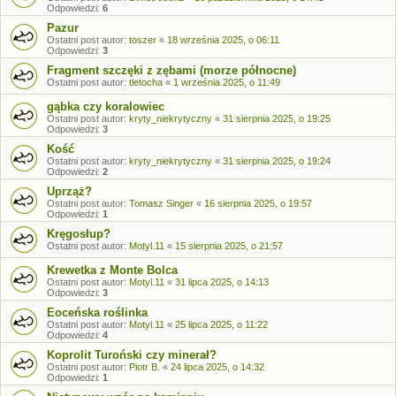
Odpowiedzi:
6
Pazur
Ostatni post autor:
toszer
«
18 września 2025, o 06:11
Odpowiedzi:
3
Fragment szczęki z zębami (morze północne)
Ostatni post autor:
tletocha
«
1 września 2025, o 11:49
gąbka czy koralowiec
Ostatni post autor:
kryty_niekrytyczny
«
31 sierpnia 2025, o 19:25
Odpowiedzi:
3
Kość
Ostatni post autor:
kryty_niekrytyczny
«
31 sierpnia 2025, o 19:24
Odpowiedzi:
2
Uprząż?
Ostatni post autor:
Tomasz Singer
«
16 sierpnia 2025, o 19:57
Odpowiedzi:
1
Kręgosłup?
Ostatni post autor:
Motyl.11
«
15 sierpnia 2025, o 21:57
Krewetka z Monte Bolca
Ostatni post autor:
Motyl.11
«
31 lipca 2025, o 14:13
Odpowiedzi:
3
Eoceńska roślinka
Ostatni post autor:
Motyl.11
«
25 lipca 2025, o 11:22
Odpowiedzi:
4
Koprolit Turoński czy minerał?
Ostatni post autor:
Piotr B.
«
24 lipca 2025, o 14:32
Odpowiedzi:
1