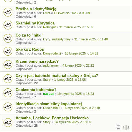
Odpowiedzi:
2
Prośba o identyfikację
Ostatni post autor:
Utret
«
12 kwietnia 2025, o 08:09
Odpowiedzi:
6
Skamieliny Korytnica
Ostatni post autor:
Robingut
«
31 marca 2025, o 15:56
Co za to "nitki"
Ostatni post autor:
kryty_niekrytyczny
«
31 marca 2025, o 11:40
Odpowiedzi:
1
Skałka z Rodos
Ostatni post autor:
Dimetrodon2
«
15 lutego 2025, o 14:52
Krzemienne narzędzie?
Ostatni post autor:
gallufarmer
«
4 lutego 2025, o 22:22
Odpowiedzi:
1
Czym jest batoński materiał skalny z Grójca?
Ostatni post autor:
Stary
«
1 lutego 2025, o 18:06
Odpowiedzi:
22
Cooksonia bohemica?
Ostatni post autor:
nazuul
«
19 stycznia 2025, o 18:23
Odpowiedzi:
7
Identyfikacja skamieliny kopalnianej
Ostatni post autor:
Dusza1989
«
16 stycznia 2025, o 20:18
Odpowiedzi:
2
Agnatha, Lochkow, Formacja Uścieczko
Ostatni post autor:
Stary
«
14 stycznia 2025, o 19:06
Odpowiedzi:
28
1
2