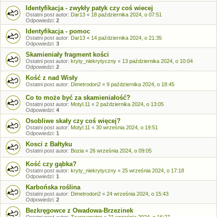
Identyfikacja - zwykły patyk czy coś wiecej
Ostatni post autor:
Dar13
«
18 października 2024, o 07:51
Odpowiedzi:
2
Identyfikacja - pomoc
Ostatni post autor:
Dar13
«
14 października 2024, o 21:35
Odpowiedzi:
3
Skamieniały fragment kości
Ostatni post autor:
kryty_niekrytyczny
«
13 października 2024, o 10:04
Odpowiedzi:
2
Kość z nad Wisły
Ostatni post autor:
Dimetrodon2
«
9 października 2024, o 18:45
Co to może być za skamieniałość?
Ostatni post autor:
Motyl.11
«
2 października 2024, o 13:05
Odpowiedzi:
4
Osobliwe skały czy coś więcej?
Ostatni post autor:
Motyl.11
«
30 września 2024, o 19:51
Odpowiedzi:
1
Kosci z Bałtyku
Ostatni post autor:
Bozia
«
26 września 2024, o 09:05
Kość czy gąbka?
Ostatni post autor:
kryty_niekrytyczny
«
25 września 2024, o 17:18
Odpowiedzi:
1
Karbońska roślina
Ostatni post autor:
Dimetrodon2
«
24 września 2024, o 15:43
Odpowiedzi:
2
Bezkręgowce z Owadowa-Brzezinek
Ostatni post autor:
Taurovenator
«
21 września 2024, o 16:27