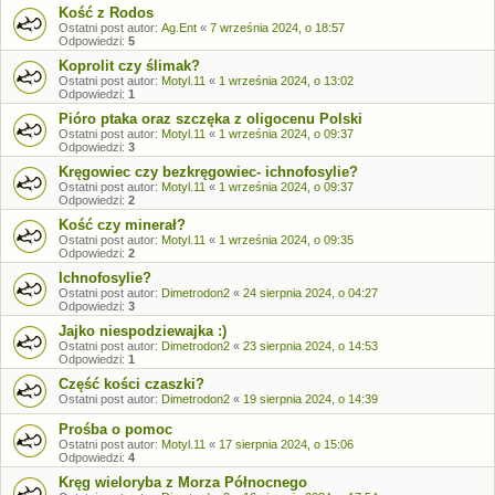
Kość z Rodos
Ostatni post autor:
Ag.Ent
«
7 września 2024, o 18:57
Odpowiedzi:
5
Koprolit czy ślimak?
Ostatni post autor:
Motyl.11
«
1 września 2024, o 13:02
Odpowiedzi:
1
Pióro ptaka oraz szczęka z oligocenu Polski
Ostatni post autor:
Motyl.11
«
1 września 2024, o 09:37
Odpowiedzi:
3
Kręgowiec czy bezkręgowiec- ichnofosylie?
Ostatni post autor:
Motyl.11
«
1 września 2024, o 09:37
Odpowiedzi:
2
Kość czy minerał?
Ostatni post autor:
Motyl.11
«
1 września 2024, o 09:35
Odpowiedzi:
2
Ichnofosylie?
Ostatni post autor:
Dimetrodon2
«
24 sierpnia 2024, o 04:27
Odpowiedzi:
3
Jajko niespodziewajka :)
Ostatni post autor:
Dimetrodon2
«
23 sierpnia 2024, o 14:53
Odpowiedzi:
1
Część kości czaszki?
Ostatni post autor:
Dimetrodon2
«
19 sierpnia 2024, o 14:39
Prośba o pomoc
Ostatni post autor:
Motyl.11
«
17 sierpnia 2024, o 15:06
Odpowiedzi:
4
Kręg wieloryba z Morza Północnego