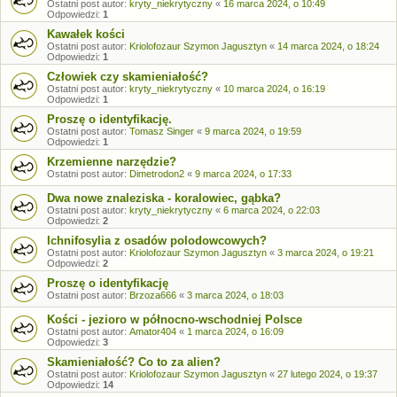
Ostatni post autor:
kryty_niekrytyczny
«
16 marca 2024, o 10:49
Odpowiedzi:
1
Kawałek kości
Ostatni post autor:
Kriolofozaur Szymon Jagusztyn
«
14 marca 2024, o 18:24
Odpowiedzi:
1
Człowiek czy skamieniałość?
Ostatni post autor:
kryty_niekrytyczny
«
10 marca 2024, o 16:19
Odpowiedzi:
1
Proszę o identyfikację.
Ostatni post autor:
Tomasz Singer
«
9 marca 2024, o 19:59
Odpowiedzi:
1
Krzemienne narzędzie?
Ostatni post autor:
Dimetrodon2
«
9 marca 2024, o 17:33
Dwa nowe znaleziska - koralowiec, gąbka?
Ostatni post autor:
kryty_niekrytyczny
«
6 marca 2024, o 22:03
Odpowiedzi:
2
Ichnifosylia z osadów polodowcowych?
Ostatni post autor:
Kriolofozaur Szymon Jagusztyn
«
3 marca 2024, o 19:21
Odpowiedzi:
2
Proszę o identyfikację
Ostatni post autor:
Brzoza666
«
3 marca 2024, o 18:03
Kości - jezioro w północno-wschodniej Polsce
Ostatni post autor:
Amator404
«
1 marca 2024, o 16:09
Odpowiedzi:
3
Skamieniałość? Co to za alien?
Ostatni post autor:
Kriolofozaur Szymon Jagusztyn
«
27 lutego 2024, o 19:37
Odpowiedzi:
14