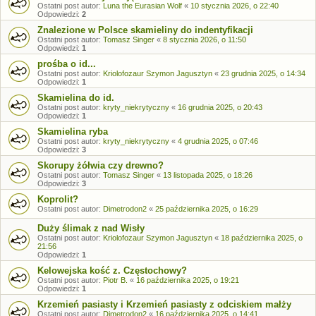
Ostatni post autor:
Luna the Eurasian Wolf
«
10 stycznia 2026, o 22:40
Odpowiedzi:
2
Znalezione w Polsce skamieliny do indentyfikacji
Ostatni post autor:
Tomasz Singer
«
8 stycznia 2026, o 11:50
Odpowiedzi:
1
prośba o id...
Ostatni post autor:
Kriolofozaur Szymon Jagusztyn
«
23 grudnia 2025, o 14:34
Odpowiedzi:
1
Skamielina do id.
Ostatni post autor:
kryty_niekrytyczny
«
16 grudnia 2025, o 20:43
Odpowiedzi:
1
Skamielina ryba
Ostatni post autor:
kryty_niekrytyczny
«
4 grudnia 2025, o 07:46
Odpowiedzi:
3
Skorupy żółwia czy drewno?
Ostatni post autor:
Tomasz Singer
«
13 listopada 2025, o 18:26
Odpowiedzi:
3
Koprolit?
Ostatni post autor:
Dimetrodon2
«
25 października 2025, o 16:29
Duży ślimak z nad Wisły
Ostatni post autor:
Kriolofozaur Szymon Jagusztyn
«
18 października 2025, o
21:56
Odpowiedzi:
1
Kelowejska kość z. Częstochowy?
Ostatni post autor:
Piotr B.
«
16 października 2025, o 19:21
Odpowiedzi:
1
Krzemień pasiasty i Krzemień pasiasty z odciskiem małży
Ostatni post autor:
Dimetrodon2
«
16 października 2025, o 14:41