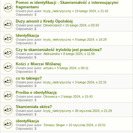
Pomoc w identyfikacji - Skamieniałość z interesującymi
fragmentami
Ostatni post autor:
kryty_niekrytyczny
«
19 lutego 2024, o 21:42
Odpowiedzi:
3
Duży amonit z Kredy Opolskiej
Ostatni post autor:
Dimetrodon2
«
15 lutego 2024, o 03:33
Odpowiedzi:
2
Identyfikacja
Ostatni post autor:
kryty_niekrytyczny
«
9 lutego 2024, o 18:29
Odpowiedzi:
2
Czy ta skamieniałość trylobita jest prawdziwa?
Ostatni post autor:
Aleksandra
«
8 lutego 2024, o 11:59
Odpowiedzi:
5
Kości z Mierzei Wiślanej
Ostatni post autor:
arhuku
«
5 lutego 2024, o 00:11
Odpowiedzi:
5
co to takiego?
Ostatni post autor:
kryty_niekrytyczny
«
3 lutego 2024, o 22:31
Odpowiedzi:
3
Prośba o identyfikację
Ostatni post autor:
Okoowca
«
2 lutego 2024, o 15:43
Odpowiedzi:
3
Skamieniała skóra?
Ostatni post autor:
kryty_niekrytyczny
«
30 stycznia 2024, o 21:29
Odpowiedzi:
3
identyfikacja
Ostatni post autor:
Tomasz Singer
«
10 stycznia 2024, o 16:51
Odpowiedzi:
3