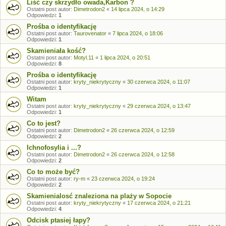
Liść czy skrzydło owada,Karbon ?
Ostatni post autor:
Dimetrodon2
«
14 lipca 2024, o 14:29
Odpowiedzi:
1
Prośba o identyfikację
Ostatni post autor:
Taurovenator
«
7 lipca 2024, o 18:06
Odpowiedzi:
1
Skamieniała kość?
Ostatni post autor:
Motyl.11
«
1 lipca 2024, o 20:51
Odpowiedzi:
8
Prośba o identyfikację
Ostatni post autor:
kryty_niekrytyczny
«
30 czerwca 2024, o 11:07
Odpowiedzi:
1
Witam
Ostatni post autor:
kryty_niekrytyczny
«
29 czerwca 2024, o 13:47
Odpowiedzi:
1
Co to jest?
Ostatni post autor:
Dimetrodon2
«
26 czerwca 2024, o 12:59
Odpowiedzi:
2
Ichnofosylia i ...?
Ostatni post autor:
Dimetrodon2
«
26 czerwca 2024, o 12:58
Odpowiedzi:
2
Co to może być?
Ostatni post autor:
ry-m
«
23 czerwca 2024, o 19:24
Odpowiedzi:
2
Skamienialosć znaleziona na plaży w Sopocie
Ostatni post autor:
kryty_niekrytyczny
«
17 czerwca 2024, o 21:21
Odpowiedzi:
4
Odcisk ptasiej łapy?