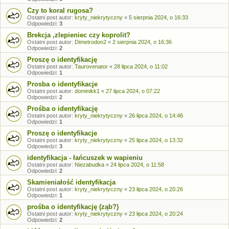
Czy to koral rugosa?
Ostatni post autor:
kryty_niekrytyczny
«
5 sierpnia 2024, o 16:33
Odpowiedzi:
3
Brekcja ,zlepieniec czy koprolit?
Ostatni post autor:
Dimetrodon2
«
2 sierpnia 2024, o 16:36
Odpowiedzi:
2
Proszę o identyfikację
Ostatni post autor:
Taurovenator
«
28 lipca 2024, o 11:02
Odpowiedzi:
1
Prosba o identyfikacje
Ostatni post autor:
dominikk1
«
27 lipca 2024, o 07:22
Odpowiedzi:
2
Prośba o identyfikację
Ostatni post autor:
kryty_niekrytyczny
«
26 lipca 2024, o 14:46
Odpowiedzi:
1
Proszę o identyfikacje
Ostatni post autor:
kryty_niekrytyczny
«
25 lipca 2024, o 13:32
Odpowiedzi:
3
identyfikacja - łańcuszek w wapieniu
Ostatni post autor:
Niezabudka
«
24 lipca 2024, o 11:58
Odpowiedzi:
2
Skamieniałość identyfikacja
Ostatni post autor:
kryty_niekrytyczny
«
23 lipca 2024, o 20:26
Odpowiedzi:
1
prośba o identyfikację (ząb?)
Ostatni post autor:
kryty_niekrytyczny
«
23 lipca 2024, o 20:24
Odpowiedzi:
2