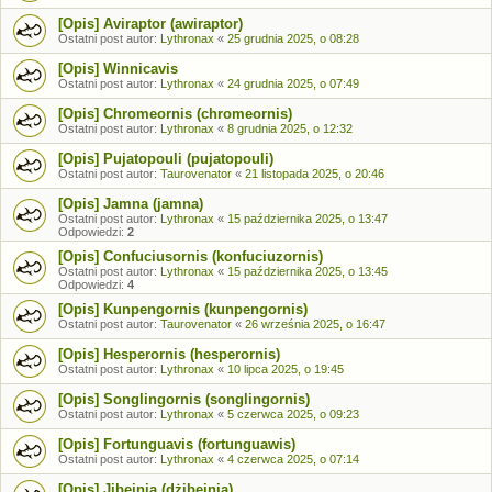
[Opis] Aviraptor (awiraptor)
Ostatni post autor:
Lythronax
«
25 grudnia 2025, o 08:28
[Opis] Winnicavis
Ostatni post autor:
Lythronax
«
24 grudnia 2025, o 07:49
[Opis] Chromeornis (chromeornis)
Ostatni post autor:
Lythronax
«
8 grudnia 2025, o 12:32
[Opis] Pujatopouli (pujatopouli)
Ostatni post autor:
Taurovenator
«
21 listopada 2025, o 20:46
[Opis] Jamna (jamna)
Ostatni post autor:
Lythronax
«
15 października 2025, o 13:47
Odpowiedzi:
2
[Opis] Confuciusornis (konfuciuzornis)
Ostatni post autor:
Lythronax
«
15 października 2025, o 13:45
Odpowiedzi:
4
[Opis] Kunpengornis (kunpengornis)
Ostatni post autor:
Taurovenator
«
26 września 2025, o 16:47
[Opis] Hesperornis (hesperornis)
Ostatni post autor:
Lythronax
«
10 lipca 2025, o 19:45
[Opis] Songlingornis (songlingornis)
Ostatni post autor:
Lythronax
«
5 czerwca 2025, o 09:23
[Opis] Fortunguavis (fortunguawis)
Ostatni post autor:
Lythronax
«
4 czerwca 2025, o 07:14
[Opis] Jibeinia (dżibeinia)