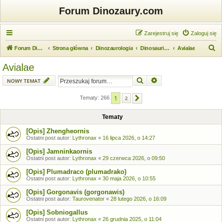
Forum Dinozaury.com
Zarejestruj się
Zaloguj się
S
Forum Dinozaury.com
Strona główna
Dinozaurologia
Dinosauria (dinozaury)
Avialae
z
Avialae
u
Szukaj
Wyszukiwanie zaawansow
NOWY TEMAT
k
a
1
Tematy: 266
2
Następna
j
Tematy
[Opis] Zhengheornis
Ostatni post autor:
Lythronax
«
16 lipca 2026, o 14:27
[Opis] Jamninkaornis
Ostatni post autor:
Lythronax
«
29 czerwca 2026, o 09:50
[Opis] Plumadraco (plumadrako)
Ostatni post autor:
Lythronax
«
30 maja 2026, o 10:55
[Opis] Gorgonavis (gorgonawis)
Ostatni post autor:
Taurovenator
«
28 lutego 2026, o 16:09
[Opis] Sobniogallus
Ostatni post autor:
Lythronax
«
26 grudnia 2025, o 11:04