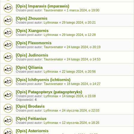
[Opis] Imparavis (imparawis)
Ostatni post autor:
Taurovenator
«
1 marca 2024, o 19:00
[Opis] Zhouornis
Ostatni post autor:
Lythronax
«
29 lutego 2024, o 20:21
[Opis] Xiangornis
Ostatni post autor:
Lythronax
«
29 lutego 2024, o 12:28
[Opis] Flexomornis
Ostatni post autor:
Taurovenator
«
24 lutego 2024, o 20:19
[Opis] Judinornis
Ostatni post autor:
Taurovenator
«
24 lutego 2024, o 14:53
[Opis] Qiliania
Ostatni post autor:
Lythronax
«
22 lutego 2024, o 20:56
[Opis] Ichthyornis (ichtiornis)
Ostatni post autor:
Taurovenator
«
18 lutego 2024, o 14:27
[Opis] Patagopteryx (patagopteryks)
Ostatni post autor:
Lythronax
«
14 lutego 2024, o 15:08
Odpowiedzi:
4
[Opis] Brodavis
Ostatni post autor:
Lythronax
«
24 stycznia 2024, o 22:03
[Opis] Feitianius
Ostatni post autor:
Lythronax
«
12 stycznia 2024, o 18:26
[Opis] Asteriornis