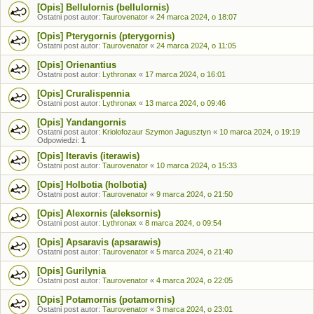
[Opis] Bellulornis (bellulornis)
Ostatni post autor:
Taurovenator
«
24 marca 2024, o 18:07
[Opis] Pterygornis (pterygornis)
Ostatni post autor:
Taurovenator
«
24 marca 2024, o 11:05
[Opis] Orienantius
Ostatni post autor:
Lythronax
«
17 marca 2024, o 16:01
[Opis] Cruralispennia
Ostatni post autor:
Lythronax
«
13 marca 2024, o 09:46
[Opis] Yandangornis
Ostatni post autor:
Kriolofozaur Szymon Jagusztyn
«
10 marca 2024, o 19:19
Odpowiedzi:
1
[Opis] Iteravis (iterawis)
Ostatni post autor:
Taurovenator
«
10 marca 2024, o 15:33
[Opis] Holbotia (holbotia)
Ostatni post autor:
Taurovenator
«
9 marca 2024, o 21:50
[Opis] Alexornis (aleksornis)
Ostatni post autor:
Lythronax
«
8 marca 2024, o 09:54
[Opis] Apsaravis (apsarawis)
Ostatni post autor:
Taurovenator
«
5 marca 2024, o 21:40
[Opis] Gurilynia
Ostatni post autor:
Taurovenator
«
4 marca 2024, o 22:05
[Opis] Potamornis (potamornis)
Ostatni post autor:
Taurovenator
«
3 marca 2024, o 23:01