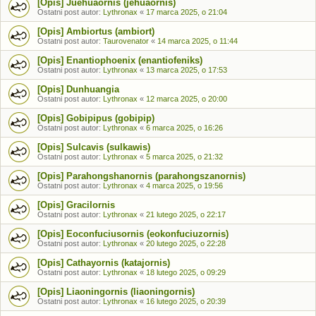
[Opis] Juehuaornis (jehuaornis)
Ostatni post autor:
Lythronax
«
17 marca 2025, o 21:04
[Opis] Ambiortus (ambiort)
Ostatni post autor:
Taurovenator
«
14 marca 2025, o 11:44
[Opis] Enantiophoenix (enantiofeniks)
Ostatni post autor:
Lythronax
«
13 marca 2025, o 17:53
[Opis] Dunhuangia
Ostatni post autor:
Lythronax
«
12 marca 2025, o 20:00
[Opis] Gobipipus (gobipip)
Ostatni post autor:
Lythronax
«
6 marca 2025, o 16:26
[Opis] Sulcavis (sulkawis)
Ostatni post autor:
Lythronax
«
5 marca 2025, o 21:32
[Opis] Parahongshanornis (parahongszanornis)
Ostatni post autor:
Lythronax
«
4 marca 2025, o 19:56
[Opis] Gracilornis
Ostatni post autor:
Lythronax
«
21 lutego 2025, o 22:17
[Opis] Eoconfuciusornis (eokonfuciuzornis)
Ostatni post autor:
Lythronax
«
20 lutego 2025, o 22:28
[Opis] Cathayornis (katajornis)
Ostatni post autor:
Lythronax
«
18 lutego 2025, o 09:29
[Opis] Liaoningornis (liaoningornis)
Ostatni post autor:
Lythronax
«
16 lutego 2025, o 20:39