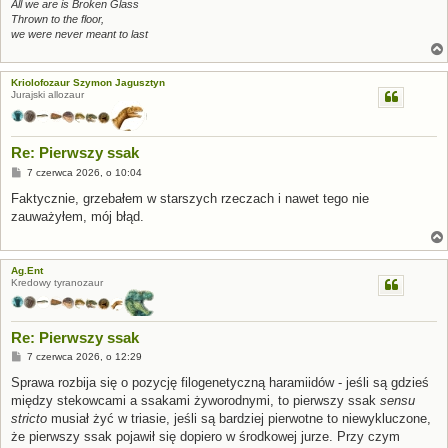
All we are is Broken Glass
Thrown to the floor,
we were never meant to last
Kriolofozaur Szymon Jagusztyn
Jurajski allozaur
Re: Pierwszy ssak
P
7 czerwca 2026, o 10:04
o
s
Faktycznie, grzebałem w starszych rzeczach i nawet tego nie
t
zauważyłem, mój błąd.
Ag.Ent
Kredowy tyranozaur
Re: Pierwszy ssak
P
7 czerwca 2026, o 12:29
o
s
Sprawa rozbija się o pozycję filogenetyczną haramiidów - jeśli są gdzieś
t
między stekowcami a ssakami żyworodnymi, to pierwszy ssak
sensu
stricto
musiał żyć w triasie, jeśli są bardziej pierwotne to niewykluczone,
że pierwszy ssak pojawił się dopiero w środkowej jurze. Przy czym