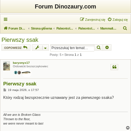
Forum Dinozaury.com
Zarejestruj się
Zaloguj się
S
Forum Dinozaury.com
Strona główna
Paleontologia
Paleontologia kręgowców
Mammalia (ssaki)
z
Pierwszy ssak
u
Szukaj
Wyszukiwanie
ODPOWIEDZ
k
Posty: 5 • Strona
1
z
1
a
baryonyx17
j
Ordowicki bezszczękowiec
Pierwszy ssak
P
19 maja 2026, o 17:57
o
s
Który rodzaj bezsprzecznie uznawany jest za pierwszego ssaka?
t
All we are is Broken Glass
Thrown to the floor,
we were never meant to last