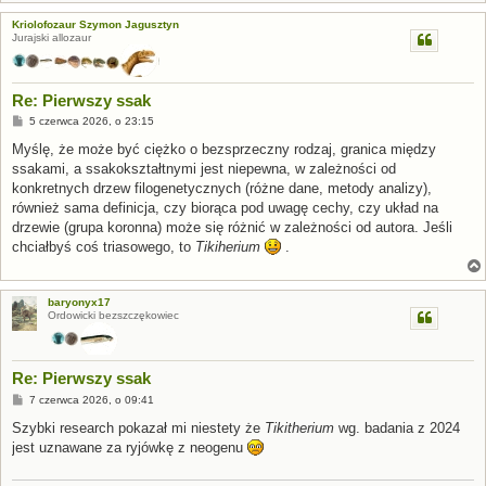
Kriolofozaur Szymon Jagusztyn
Jurajski allozaur
Re: Pierwszy ssak
P
5 czerwca 2026, o 23:15
o
s
Myślę, że może być ciężko o bezsprzeczny rodzaj, granica między
t
ssakami, a ssakokształtnymi jest niepewna, w zależności od
konkretnych drzew filogenetycznych (różne dane, metody analizy),
również sama definicja, czy biorąca pod uwagę cechy, czy układ na
drzewie (grupa koronna) może się różnić w zależności od autora. Jeśli
chciałbyś coś triasowego, to
Tikiherium
.
baryonyx17
Ordowicki bezszczękowiec
Re: Pierwszy ssak
P
7 czerwca 2026, o 09:41
o
s
Szybki research pokazał mi niestety że
Tikitherium
wg. badania z 2024
t
jest uznawane za ryjówkę z neogenu