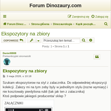
Forum Dinozaury.com
Zarejestruj się
Zaloguj się
S
Forum Dinozaury.com
Strona główna
Dinozaurologia
Kącik początkującego dinozaurologa
z
Ekspozytory na zbiory
u
Szukaj
Wyszukiwanie
ODPOWIEDZ
k
Posty: 1 • Strona
1
z
1
a
Daniel8888
j
Prekambryjski stromatolit
Ekspozytory na zbiory
P
3 maja 2026, o 10:18
o
s
Szukam ekspozytorow na styl z zalacznika. Do odpowiedniej ekspozycji
t
kolekcji. Zalezy mi na tym zeby byly w jednolitym stylu (rozne wymiary) i
nie kosztowaly pierdyliona rubli (tak jak ten z zalacznika)
Ktoś podpowie jakiegoś producenta/ sklep ?
ZAŁĄCZNIKI