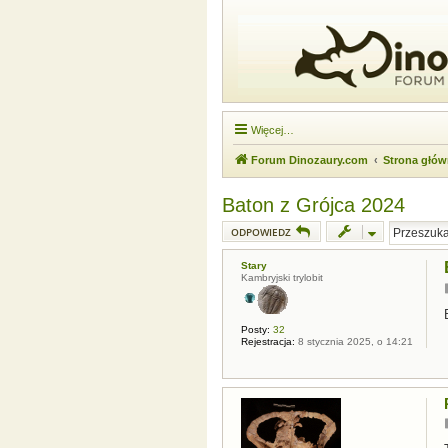
Więcej…
Forum Dinozaury.com
Strona głó
Baton z Grójca 2024
ODPOWIEDZ
Stary
Kambryjski trylobit
Posty:
32
Rejestracja:
8 stycznia 2025, o 14:21