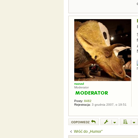
[
nazuul
Moderator
Posty:
8482
Rejestracja:
3 grudnia 2007, o 19:51
ODPOWIEDZ
Wróć do „Humor”