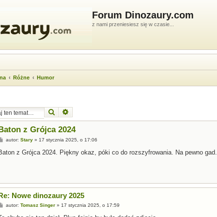
Forum Dinozaury.com
z nami przeniesiesz się w czasie...
wna
Różne
Humor
Szukaj
Wyszukiwanie zaawansowane
Baton z Grójca 2024
P
autor:
Stary
»
17 stycznia 2025, o 17:06
o
s
Baton z Grójca 2024. Piękny okaz, póki co do rozszyfrowania. Na pewno gad.
t
Re: Nowe dinozaury 2025
P
autor:
Tomasz Singer
»
17 stycznia 2025, o 17:59
o
s