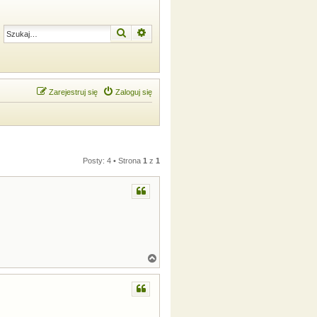
Szukaj
Wyszukiwanie zaawansowane
Zarejestruj się
Zaloguj się
Posty: 4 • Strona
1
z
1
N
a
g
ó
r
ę