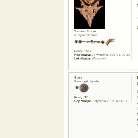
Tomasz Singer
Jurajski allozaur
Posty:
1667
Rejestracja:
24 września 2007, o 09:44
Lokalizacja:
Warszawa
Stary
Kambryjski trylobit
Posty:
32
Rejestracja:
8 stycznia 2025, o 14:21