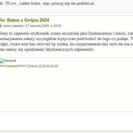
ok. 70 cm., żaden kolos, więc proszę się nie podniecać.
Re: Baton z Grójca 2024
P
autor:
nazuul
»
17 stycznia 2025, o 18:51
o
s
Stary to zapewne użytkownik znany wcześniej jako Dunkleosteus i slavia, za
t
fantazjowania należy szczególnie krytycznie podchodzić do tego co podaje. T
zdjęć, może inne bez nich też by trzeba, bo rozpoznawanie bez nich nie ma s
Nie należy się spodziewać błyskawicznych odpowiedzi.
Stamp:
Apsaravis
] [Avatar:
P. Weimer
,
CC BY-NC-SA 2.0
]