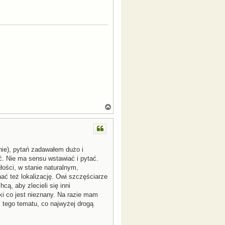
N
a
g
ó
r
ę
nie), pytań zadawałem dużo i
. Nie ma sensu wstawiać i pytać.
ości, w stanie naturalnym,
ać też lokalizację. Owi szczęściarze
hcą, aby zlecieli się inni
i co jest nieznany. Na razie mam
 tego tematu, co najwyżej drogą