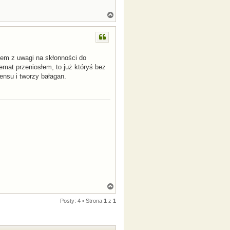
N
a
g
ó
r
ę
tem z uwagi na skłonności do
emat przeniosłem, to już któryś bez
ensu i tworzy bałagan.
N
a
g
Posty: 4 • Strona
1
z
1
ó
r
ę