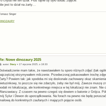
To chyba nie ten dział. Plus fajnie by było dodać zdjęcie.
t
Nie jest to dział na żarty....
Tomasz Singer
DINOZAURY
Re: Nowe dinozaury 2025
P
autor:
Stary
»
17 stycznia 2025, o 18:33
o
s
Doświadczenie mam takie, że nawstawiałem tu sporo różnych zdjęć (tak ogól
t
najczęściej otrzymywałem milczenie. Przedwczoraj pokasowałem trochę zdjęć
Żarty? Powiem tak: jak spodoba mi się doskonale zachowany okaz skamieniał
nietuzinkowy, to jeszcze się nie zdarzyło, żeby nie był mój. Zawsze muszę zn
podali mi lokalizację, ale konkretnego miejsca w tej lokalizacji nie znam. Nie c
Warszawiacy. Z czasem na pewno czegoś się dowiem o batonie z Grójca. Pók
mój Sylur i Dewon do uporządkowania. Na forach na pewno nie będę poruszać
mailową do konkretnych zaufanych i mających pojęcie osób.