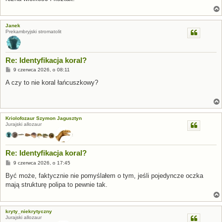
Janek
Prekambryjski stromatolit
Re: Identyfikacja koral?
P
9 czerwca 2026, o 08:11
o
s
A czy to nie koral łańcuszkowy?
t
Kriolofozaur Szymon Jagusztyn
Jurajski allozaur
Re: Identyfikacja koral?
P
9 czerwca 2026, o 17:45
o
s
Być może, faktycznie nie pomyślałem o tym, jeśli pojedyncze oczka
t
mają strukturę polipa to pewnie tak.
kryty_niekrytyczny
Jurajski allozaur