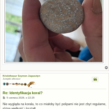
Kriolofozaur Szymon Jagusztyn
Jurajski allozaur
Re: Identyfikacja koral?
P
5 czerwca 2026, o 22:25
o
s
Nie wygląda na korala, to co miałoby być polipami nie jest zbyt regularne,
t
różna wielkość i kształt.