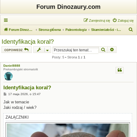
Forum Dinozaury.com
Zarejestruj się
Zaloguj się
S
Forum Dinozaury.com
Strona główna
Paleontologia
Skamieniałości - identyfikacja
z
Identyfikacja koral?
u
Szukaj
Wyszukiwanie
ODPOWIEDZ
k
Posty: 5 • Strona
1
z
1
a
Daniel8888
j
Prekambryjski stromatolit
Identyfikacja koral?
P
17 maja 2026, o 15:47
o
s
Jak w temacie
t
Jaki rodzaj / wiek?
ZAŁĄCZNIKI