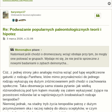
baryonyx17
Ordowicki bezszczękowiec
Re: Podważanie popularnych paleontologicznych teorii i
hipotez
P
3 marca 2026, o 21:06
o
s
t
Mononajkus
pisze:
↑
Natomiast jeśli chodzi o dromeozaury, wciąż obstaje przy tym, że mogły
one polować w grupach. Wydaje mi się, że nie jest to sprzeczne z
nowymi badaniami o zębach deinonycha...
Cóż, z jednej strony jako analogię można wziąć pod lupę współczesne
gatunki z rodzaju
Panthera
, które mimo przynależności do jednego
rodzaju wykazują się dużym zróżnicowaniem jeśli chodzi o zachowania
społeczne. Taka obserwacja sama stawia pytanie- jak wielką
różnorodnością pod tym kątem musiały się zatem wykazywać żyjące na
przestrzeni milionów lat w najróżniejszych środowiskach rodzaje
teropodów?
Niemniej jednak, na stadny tryb życia teropodów patrzę z dużym
przymrużeniem oka i raczej należę do obozu sceptyków, w czym