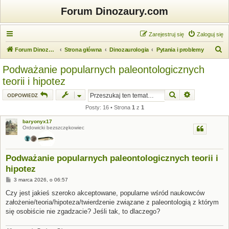
Forum Dinozaury.com
Zarejestruj się
Zaloguj się
S
Forum Dinozaury.com
Strona główna
Dinozaurologia
Pytania i problemy
z
Podważanie popularnych paleontologicznych
u
teorii i hipotez
k
Szukaj
Wyszukiwanie
ODPOWIEDZ
a
Posty: 16 • Strona
1
z
1
j
baryonyx17
Ordowicki bezszczękowiec
Podważanie popularnych paleontologicznych teorii i
hipotez
P
3 marca 2026, o 06:57
o
s
Czy jest jakieś szeroko akceptowane, popularne wśród naukowców
t
założenie/teoria/hipoteza/twierdzenie związane z paleontologią z którym
się osobiście nie zgadzacie? Jeśli tak, to dlaczego?