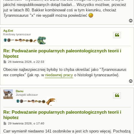
t
jakichś nieopublikowanych dotąd badań... Wszystko możliwe, przecież
już w latach 80. Bakker kombinował coś w tym kierunku, chociaż
Tyrannosaurus
"x" nie wypalił można powiedzieć
Ag.Ent
Kredowy tyranozaur
Re: Podważanie popularnych paleontologicznych teorii i
hipotez
P
26 kwietnia 2026, o 22:33
o
s
Obecnie najbezpieczniej byłoby to chyba określać jako "
Tyrannosaurus
t
rex
complex" (jak np. w
niedawnej pracy
o histologii tyranozaurów).
Danu
Jurajski allozaur
Re: Podważanie popularnych paleontologicznych teorii i
hipotez
P
29 kwietnia 2026, o 17:40
o
s
Carr wymienił niedawno 141 osobników a jest ich sporo więcej. Pochodzą
t