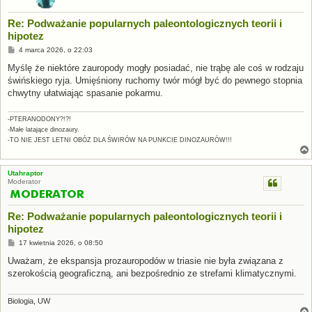
Re: Podważanie popularnych paleontologicznych teorii i
hipotez
P
4 marca 2026, o 22:03
o
s
Myślę że niektóre zauropody mogły posiadać, nie trąbę ale coś w rodzaju
t
świńskiego ryja. Umięśniony ruchomy twór mógł być do pewnego stopnia
chwytny ułatwiając spasanie pokarmu.
-PTERANODONY?!?!
-Małe latające dinozaury.
-TO NIE JEST LETNI OBÓZ DLA ŚWIRÓW NA PUNKCIE DINOZAURÓW!!!
Utahraptor
Moderator
Re: Podważanie popularnych paleontologicznych teorii i
hipotez
P
17 kwietnia 2026, o 08:50
o
s
Uważam, że ekspansja prozauropodów w triasie nie była związana z
t
szerokością geograficzną, ani bezpośrednio ze strefami klimatycznymi.
Biologia, UW