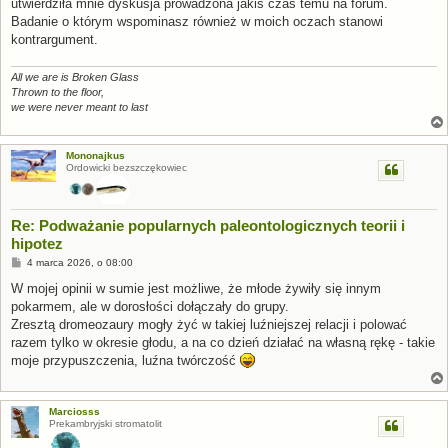
utwierdziła mnie dyskusja prowadzona jakiś czas temu na forum.
Badanie o którym wspominasz również w moich oczach stanowi
kontrargument.
All we are is Broken Glass
Thrown to the floor,
we were never meant to last
Mononajkus
Ordowicki bezszczękowiec
Re: Podważanie popularnych paleontologicznych teorii i
hipotez
P
4 marca 2026, o 08:00
o
s
W mojej opinii w sumie jest możliwe, że młode żywiły się innym
t
pokarmem, ale w dorosłości dołączały do grupy.
Zresztą dromeozaury mogły żyć w takiej luźniejszej relacji i polować
razem tylko w okresie głodu, a na co dzień działać na własną rękę - takie
moje przypuszczenia, luźna twórczość
Marciosss
Prekambryjski stromatolit