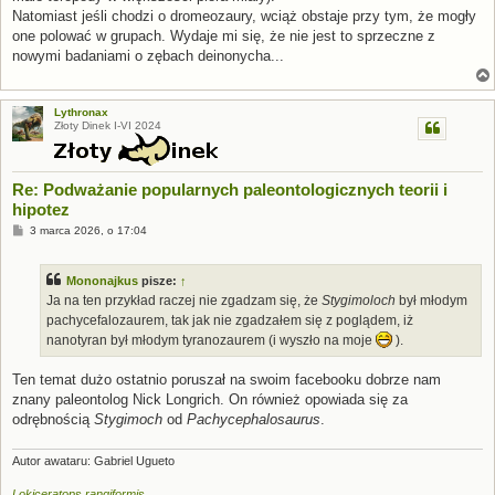
Natomiast jeśli chodzi o dromeozaury, wciąż obstaje przy tym, że mogły
one polować w grupach. Wydaje mi się, że nie jest to sprzeczne z
nowymi badaniami o zębach deinonycha...
Lythronax
Złoty Dinek I-VI 2024
Re: Podważanie popularnych paleontologicznych teorii i
hipotez
P
3 marca 2026, o 17:04
o
s
t
Mononajkus
pisze:
↑
Ja na ten przykład raczej nie zgadzam się, że
Stygimoloch
był młodym
pachycefalozaurem, tak jak nie zgadzałem się z poglądem, iż
nanotyran był młodym tyranozaurem (i wyszło na moje
).
Ten temat dużo ostatnio poruszał na swoim facebooku dobrze nam
znany paleontolog Nick Longrich. On również opowiada się za
odrębnością
Stygimoch
od
Pachycephalosaurus
.
Autor awataru: Gabriel Ugueto
Lokiceratops rangiformis