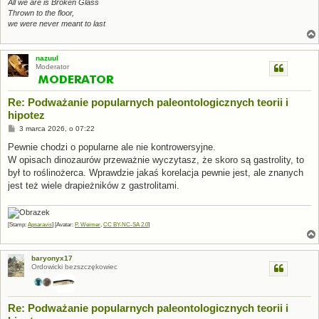
All we are is Broken Glass
Thrown to the floor,
we were never meant to last
nazuul
Moderator
Re: Podważanie popularnych paleontologicznych teorii i
hipotez
P
3 marca 2026, o 07:22
o
s
Pewnie chodzi o popularne ale nie kontrowersyjne.
t
W opisach dinozaurów przeważnie wyczytasz, że skoro są gastrolity, to
był to roślinożerca. Wprawdzie jakaś korelacja pewnie jest, ale znanych
jest też wiele drapieżników z gastrolitami.
[Stamp:
Apsaravis
] [Avatar:
P. Weimer
,
CC BY-NC-SA 2.0
]
baryonyx17
Ordowicki bezszczękowiec
Re: Podważanie popularnych paleontologicznych teorii i