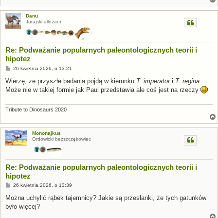
Danu
Jurajski allozaur
Re: Podważanie popularnych paleontologicznych teorii i
hipotez
P
26 kwietnia 2026, o 13:21
o
s
Wierzę, że przyszłe badania pojdą w kierunku
T. imperator
i
T. regina
.
t
Może nie w takiej formie jak Paul przedstawia ale coś jest na rzeczy
Tribute to Dinosaurs 2020
Mononajkus
Ordowicki bezszczękowiec
Re: Podważanie popularnych paleontologicznych teorii i
hipotez
P
26 kwietnia 2026, o 13:39
o
s
Można uchylić rąbek tajemnicy? Jakie są przesłanki, że tych gatunków
t
było więcej?