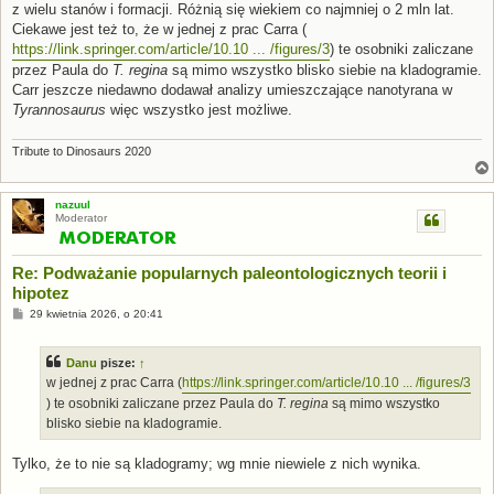
z wielu stanów i formacji. Różnią się wiekiem co najmniej o 2 mln lat.
Ciekawe jest też to, że w jednej z prac Carra (
https://link.springer.com/article/10.10 ... /figures/3
) te osobniki zaliczane
przez Paula do
T. regina
są mimo wszystko blisko siebie na kladogramie.
Carr jeszcze niedawno dodawał analizy umieszczające nanotyrana w
Tyrannosaurus
więc wszystko jest możliwe.
Tribute to Dinosaurs 2020
nazuul
Moderator
Re: Podważanie popularnych paleontologicznych teorii i
hipotez
P
29 kwietnia 2026, o 20:41
o
s
t
Danu
pisze:
↑
w jednej z prac Carra (
https://link.springer.com/article/10.10 ... /figures/3
) te osobniki zaliczane przez Paula do
T. regina
są mimo wszystko
blisko siebie na kladogramie.
Tylko, że to nie są kladogramy; wg mnie niewiele z nich wynika.