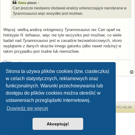
Danu
pisze:
↑
Carr jeszcze niedawno dodawał analizy umieszczające nanotyrana w
Tyrannosaurus
więc wszystko jest możliwe.
Więcej: wielką analizę ontogenezy
Tyrannosaurus rex
Carr oparł na
holotypie
N. lethaeus
, więc nie tyle wszystko jest możliwe, co wiele
badań nad
Tyrannosaurus
jest w zasadzie bezwartościowych, skoro
wyplątanie z danych okazów innego gatunku (albo nawet rodziny) w
takim przypadku jest trudne lub niemożliwe.
[Stamp:
Apsaravis
] [Avatar:
P. Weimer
,
CC BY-NC-SA 2.0
]
Strona ta używa plików cookies (tzw. ciasteczka)
w celach statystycznych, reklamowych oraz
ODPOWIEDZ
funkcjonalnych. Warunki przechowywania lub
Posty: 16 • Strona
1
z
1
dostępu do plików cookies można określić w
ustawieniach przeglądarki internetowej.
Forum Dinozaury.com
Strona główna
Strefa czasowa
UTC+01:00
Dowiedz się więcej
Dinozaury.com
© 2006-2020
Akceptuję!
Technologię dostarcza
phpBB
® Forum Software © phpBB Limited
Polski pakiet językowy dostarcza
phpBB.pl
Zasady ochrony danych osobowych
|
Regulamin