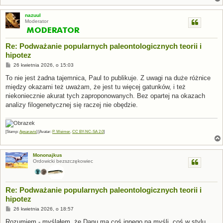
nazuul
Moderator
Re: Podważanie popularnych paleontologicznych teorii i
hipotez
P
26 kwietnia 2026, o 15:03
o
s
To nie jest żadna tajemnica, Paul to publikuje. Z uwagi na duże różnice
t
między okazami też uważam, że jest tu więcej gatunków, i też
niekoniecznie akurat tych zaproponowanych. Bez opartej na okazach
analizy filogenetycznej się raczej nie obędzie.
[Stamp:
Apsaravis
] [Avatar:
P. Weimer
,
CC BY-NC-SA 2.0
]
Mononajkus
Ordowicki bezszczękowiec
Re: Podważanie popularnych paleontologicznych teorii i
hipotez
P
26 kwietnia 2026, o 18:57
o
s
Rozumiem - myślałem, że Danu ma coś innego na myśli, coś w stylu