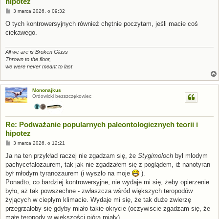
hipotez
P
3 marca 2026, o 09:32
o
s
O tych kontrowersyjnych również chętnie poczytam, jeśli macie coś
t
ciekawego.
All we are is Broken Glass
Thrown to the floor,
we were never meant to last
Mononajkus
Ordowicki bezszczękowiec
Re: Podważanie popularnych paleontologicznych teorii i
hipotez
P
3 marca 2026, o 12:21
o
s
Ja na ten przykład raczej nie zgadzam się, że
Stygimoloch
był młodym
t
pachycefalozaurem, tak jak nie zgadzałem się z poglądem, iż nanotyran
był młodym tyranozaurem (i wyszło na moje
).
Ponadto, co bardziej kontrowersyjne, nie wydaje mi się, żeby opierzenie
było, aż tak powszechne - zwłaszcza wśród większych teropodów
żyjących w ciepłym klimacie. Wydaje mi się, że tak duże zwierzę
przegrzałoby się gdyby miało takie okrycie (oczywiscie zgadzam się, że
małe teropody w większości pióra miały).