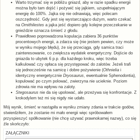
Warto trzymać się w pobliżu gniazd, aby w razie spadku energii
można było tam dojść i pożywić się jajkiem, uzupełniającym
energię do 100%. Jajka się nie odnawiają, więc polecam
oszczędność. Gdy jest się wystarczająco dużym, warto czekać
na
Ornithilestes
a jajka jeść dopiero gdy kolejne przeczekanie w
gnieździe oznacza śmierć z głodu.
Prawidłowo poprowadzona kopulacja zabiera 36 punktów
procentowych energii, a zdarza się (nie jestem pewien, czy może
w wyniku mojego błędu), że się przeciąga, gdy samica traci
zainteresowanie, co zwiększa wydatek energetyczny. Dojście do
gniazda to ubytek 6 p.p. dla każdego kroku, więc trzeba
kalkulować czy opłaca się przystępować do zalotów. Jeżeli trafi
się jednocześnie na samicę i dobre pożywienie (
Othnielia
i
identyczny energetycznie
Dryosaurus
, ewentualnie Sphenodontia),
kopulować po czym polować, zwierzyna nie ucieknie. Poziom
zdrowia nie ma wpływu na zaloty.
Stegosaurus
nie da się upolować, ale przeżywa się konfrontacje. Z
krokodylem też mi się nigdy nie udało.
Mój wynik, śmierć w nastąpiła w wyniku zmiany zdania w trakcie godów,
stwierdziłem, że zostanie mi mało energii więc spróbowałem
przyspieszyć spółkowanie (nie chcę używać prawnokarnej nazwy), co się
źle skończyło:
ZAŁĄCZNIKI