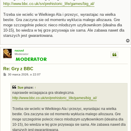
http://www.bbc.co.uk/sn/prehistoric_life/games/big_al/
Trzeba sie wcielic w Wielkiego Ala i przezyc, wyrastajac na wielka
bestie. Gra zaczyna sie od momentu wyklucia malego allozaura. Gre
moge szczegolnie polecic nieco mlodszym uzytkownikom (idealna dla
10-15), bo wiedza w tej grze przyswaja sie sama. Ale zabawa nawet dla
starszych jest gwarantowana.
nazuul
Moderator
Re: Gry z BBC
P
30 marca 2026, o 22:07
o
s
t
Sue
pisze:
↑
naprawde wciagajaca gra strategiczna.
http://www.bbc.co.uk/sn/prehistoric_life/games/big_al/
Trzeba sie wcielic w Wielkiego Ala i przezyc, wyrastajac na wielka
bestie. Gra zaczyna sie od momentu wyklucia malego allozaura. Gre
moge szczegolnie polecic nieco mlodszym uzytkownikom (idealna dla
10-15), bo wiedza w tej grze przyswaja sie sama. Ale zabawa nawet dla
starszych jest gwarantowana.