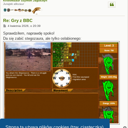
Kriolofozaur Szymon Jagusztyn
Jurajski allozaur
Re: Gry z BBC
P
4 kwietnia 2026, o 20:39
o
s
Sprawdziłem, naprawdę spoko!
t
Da się zabić stegozaura, ale tylko osłabionego:
Strona ta używa plików cookies (tzw. ciasteczka)