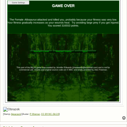
[Stamp:
Apsaravis
] [Avatar:
P. Weimer
,
CC BY-NC-SA 2.0
]