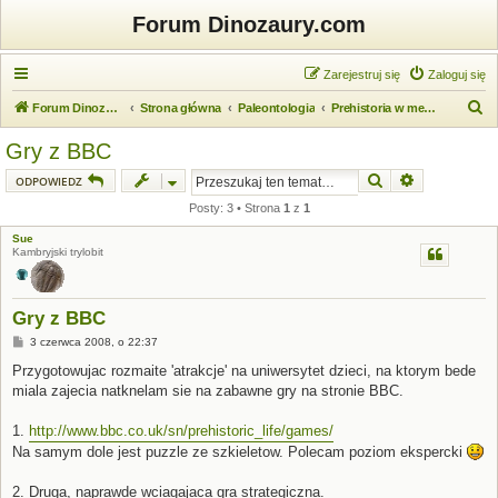
Forum Dinozaury.com
Zarejestruj się
Zaloguj się
S
Forum Dinozaury.com
Strona główna
Paleontologia
Prehistoria w mediach
z
Gry z BBC
u
Szukaj
Wyszukiwanie
ODPOWIEDZ
k
Posty: 3 • Strona
1
z
1
a
Sue
j
Kambryjski trylobit
Gry z BBC
P
3 czerwca 2008, o 22:37
o
s
Przygotowujac rozmaite 'atrakcje' na uniwersytet dzieci, na ktorym bede
t
miala zajecia natknelam sie na zabawne gry na stronie BBC.
1.
http://www.bbc.co.uk/sn/prehistoric_life/games/
Na samym dole jest puzzle ze szkieletow. Polecam poziom ekspercki
2. Druga, naprawde wciagajaca gra strategiczna.