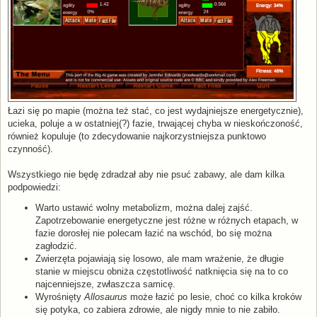
Łazi się po mapie (można też stać, co jest wydajniejsze energetycznie),
ucieka, poluje a w ostatniej(?) fazie, trwającej chyba w nieskończoność,
również kopuluje (to zdecydowanie najkorzystniejsza punktowo
czynność).
Wszystkiego nie będę zdradzał aby nie psuć zabawy, ale dam kilka
podpowiedzi:
Warto ustawić wolny metabolizm, można dalej zajść.
Zapotrzebowanie energetyczne jest różne w różnych etapach, w
fazie dorosłej nie polecam łazić na wschód, bo się można
zagłodzić.
Zwierzęta pojawiają się losowo, ale mam wrażenie, że długie
stanie w miejscu obniża częstotliwość natknięcia się na to co
najcenniejsze, zwłaszcza samicę.
Wyrośnięty
Allosaurus
może łazić po lesie, choć co kilka kroków
się potyka, co zabiera zdrowie, ale nigdy mnie to nie zabiło.