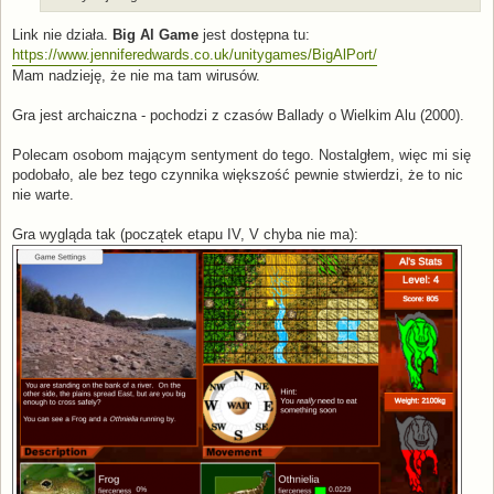
Link nie działa.
Big Al Game
jest dostępna tu:
https://www.jenniferedwards.co.uk/unitygames/BigAlPort/
Mam nadzieję, że nie ma tam wirusów.
Gra jest archaiczna - pochodzi z czasów Ballady o Wielkim Alu (2000).
Polecam osobom mającym sentyment do tego. Nostalgłem, więc mi się
podobało, ale bez tego czynnika większość pewnie stwierdzi, że to nic
nie warte.
Gra wygląda tak (początek etapu IV, V chyba nie ma):