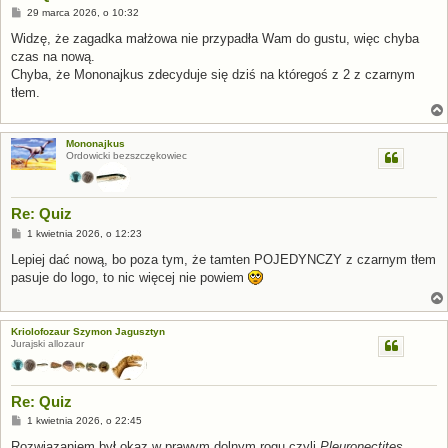
P
29 marca 2026, o 10:32
o
s
Widzę, że zagadka małżowa nie przypadła Wam do gustu, więc chyba
t
czas na nową.
Chyba, że Mononajkus zdecyduje się dziś na któregoś z 2 z czarnym
tłem.
Mononajkus
Ordowicki bezszczękowiec
Re: Quiz
P
1 kwietnia 2026, o 12:23
o
s
Lepiej dać nową, bo poza tym, że tamten POJEDYNCZY z czarnym tłem
t
pasuje do logo, to nic więcej nie powiem
Kriolofozaur Szymon Jagusztyn
Jurajski allozaur
Re: Quiz
P
1 kwietnia 2026, o 22:45
o
s
Rozwiązaniem był okaz w prawym dolnym rogu czyli
Pleuronectites
,