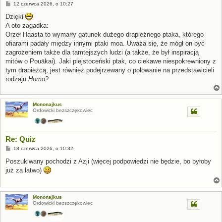
P
12 czerwca 2026, o 10:27
o
s
Dzięki
t
A oto zagadka:
Orzeł Haasta to wymarły gatunek dużego drapieżnego ptaka, którego
ofiarami padały między innymi ptaki moa. Uważa się, że mógł on być
zagrożeniem także dla tamtejszych ludzi (a także, że był inspiracją
mitów o Pouākai). Jaki plejstoceński ptak, co ciekawe niespokrewniony z
tym drapieżcą, jest również podejrzewany o polowanie na przedstawicieli
rodzaju
Homo
?
Mononajkus
Ordowicki bezszczękowiec
Re: Quiz
P
18 czerwca 2026, o 10:32
o
s
Poszukiwany pochodzi z Azji (więcej podpowiedzi nie będzie, bo byłoby
t
już za łatwo)
Mononajkus
Ordowicki bezszczękowiec