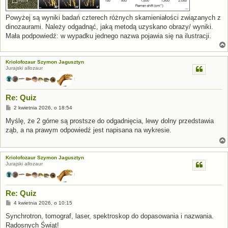
Powyżej są wyniki badań czterech różnych skamieniałości związanych z
dinozaurami. Należy odgadnąć, jaką metodą uzyskano obrazy/ wyniki.
Mała podpowiedź: w wypadku jednego nazwa pojawia się na ilustracji.
Kriolofozaur Szymon Jagusztyn
Jurajski allozaur
Re: Quiz
P
2 kwietnia 2026, o 18:54
o
s
Myślę, że 2 górne są prostsze do odgadnięcia, lewy dolny przedstawia
t
ząb, a na prawym odpowiedź jest napisana na wykresie.
Kriolofozaur Szymon Jagusztyn
Jurajski allozaur
Re: Quiz
P
4 kwietnia 2026, o 10:15
o
s
Synchrotron, tomograf, laser, spektroskop do dopasowania i nazwania.
t
Radosnych Świąt!