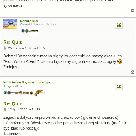
Tylosaurus
.
Mononajkus
Ordowicki bezszczękowiec
Re: Quiz
P
25 czerwca 2026, o 16:15
o
s
Dobrze! W zasadzie można się tylko doczepić do nazwy okazu - to
t
"Fish-Within-A-Fish", ale nie będziemy się patrzeć na szczegóły
Zadajesz.
Kriolofozaur Szymon Jagusztyn
Jurajski allozaur
Re: Quiz
P
12 lipca 2026, o 14:25
o
s
Zagadka dotyczy orężu wśród archozaurów ( głównie dinozaurów)
t
roślinożernych. Wystarczy podać posiadacza danej struktury (może to
być klad lub rodzaj):
Tagomizer