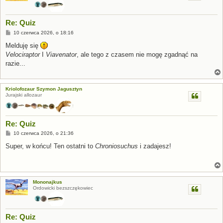
Re: Quiz
P
10 czerwca 2026, o 18:16
o
s
Melduję się
t
Velociraptor
I
Viavenator
, ale tego z czasem nie mogę zgadnąć na
razie...
Kriolofozaur Szymon Jagusztyn
Jurajski allozaur
Re: Quiz
P
10 czerwca 2026, o 21:36
o
s
Super, w końcu! Ten ostatni to
Chroniosuchus
i zadajesz!
t
Mononajkus
Ordowicki bezszczękowiec
Re: Quiz