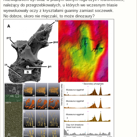
t
należący do przegrzebkowatych, u których we wczesnym triasie
wyewoluowały oczy z kryształami guaniny zamiast soczewek.
No dobrze, skoro nie mięczaki, to może dinozaury?