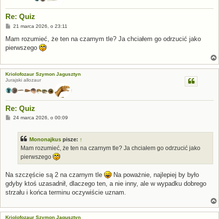
Re: Quiz
P
21 marca 2026, o 23:11
o
s
Mam rozumieć, że ten na czarnym tle? Ja chciałem go odrzucić jako
t
pierwszego
Kriolofozaur Szymon Jagusztyn
Jurajski allozaur
Re: Quiz
P
24 marca 2026, o 00:09
o
s
t
Mononajkus
pisze:
↑
Mam rozumieć, że ten na czarnym tle? Ja chciałem go odrzucić jako
pierwszego
Na szczęście są 2 na czarnym tle
Na poważnie, najlepiej by było
gdyby ktoś uzasadnił, dlaczego ten, a nie inny, ale w wypadku dobrego
strzału i końca terminu oczywiście uznam.
Kriolofozaur Szymon Jagusztyn