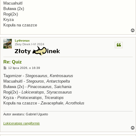
Macuahuitl
Buława (2x)
Rogi(2x)
Kryza
Kopuła na czaszce
Lythronax
Złoty Dinek I-VI 2024
Re: Quiz
P
12 lipca 2026, o 16:39
o
s
Tagomizer -
Stegosaurus
,
Kentrosaurus
t
Macuahuitl -
Stegouros
,
Antarctopelta
Buława (2x) -
Pinacosaurus
,
Saichania
Rogi(2x) -
Lokiceratops
,
Styracosaurus
Kryza -
Protoceratops
,
Triceratops
Kopuła na czaszce -
Zavacephale
,
Acrotholus
Autor awataru: Gabriel Ugueto
Lokiceratops rangiformis