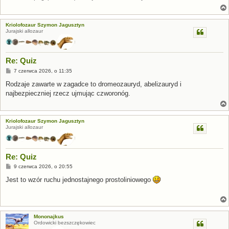
Kriolofozaur Szymon Jagusztyn
Jurajski allozaur
Re: Quiz
P
7 czerwca 2026, o 11:35
o
s
Rodzaje zawarte w zagadce to dromeozauryd, abelizauryd i
t
najbezpieczniej rzecz ujmując czworonóg.
Kriolofozaur Szymon Jagusztyn
Jurajski allozaur
Re: Quiz
P
9 czerwca 2026, o 20:55
o
s
Jest to wzór ruchu jednostajnego prostoliniowego
t
Mononajkus
Ordowicki bezszczękowiec