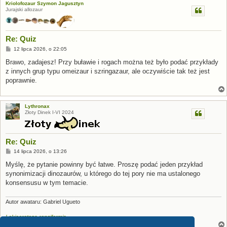
Kriolofozaur Szymon Jagusztyn
Jurajski allozaur
Re: Quiz
P
12 lipca 2026, o 22:05
o
s
Brawo, zadajesz! Przy buławie i rogach można też było podać przykłady
t
z innych grup typu omeizaur i szringazaur, ale oczywiście tak też jest
poprawnie.
Lythronax
Złoty Dinek I-VI 2024
Re: Quiz
P
14 lipca 2026, o 13:26
o
s
Myślę, że pytanie powinny być łatwe. Proszę podać jeden przykład
t
synonimizacji dinozaurów, u którego do tej pory nie ma ustalonego
konsensusu w tym temacie.
Autor awataru: Gabriel Ugueto
Lokiceratops rangiformis