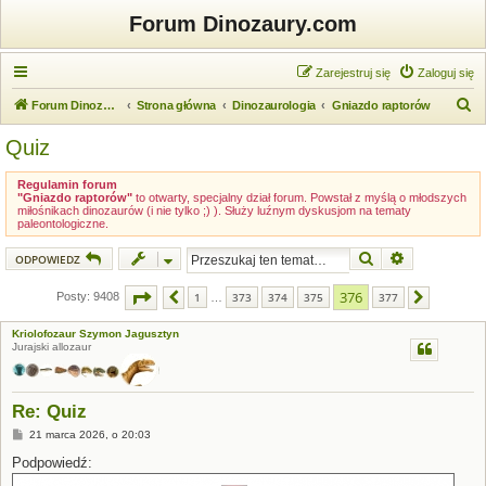
Forum Dinozaury.com
Zarejestruj się
Zaloguj się
S
Forum Dinozaury.com
Strona główna
Dinozaurologia
Gniazdo raptorów
z
Quiz
u
k
Regulamin forum
"Gniazdo raptorów"
to otwarty, specjalny dział forum. Powstał z myślą o młodszych
a
miłośnikach dinozaurów (i nie tylko ;) ). Służy luźnym dyskusjom na tematy
paleontologiczne.
j
Szukaj
Wyszukiwanie
ODPOWIEDZ
Strona
376
z
377
376
Posty: 9408
1
373
374
375
377
Poprzednia
Następna
…
Kriolofozaur Szymon Jagusztyn
Jurajski allozaur
Re: Quiz
P
21 marca 2026, o 20:03
o
s
Podpowiedź:
t