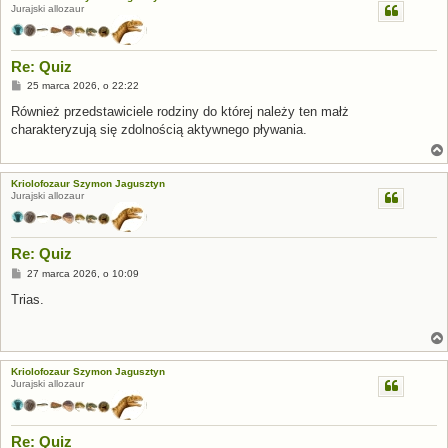
Jurajski allozaur
Re: Quiz
P
25 marca 2026, o 22:22
o
s
Również przedstawiciele rodziny do której należy ten małż
t
charakteryzują się zdolnością aktywnego pływania.
Kriolofozaur Szymon Jagusztyn
Jurajski allozaur
Re: Quiz
P
27 marca 2026, o 10:09
o
s
Trias.
t
Kriolofozaur Szymon Jagusztyn
Jurajski allozaur
Re: Quiz