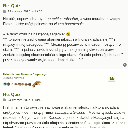
Re: Quiz
P
19 czerwca 2026, o 19:38
o
s
No cóż, odpowiedzią był
Leptoptilos robustus
, a więc marabut z wyspy
t
Flores, który mógł polować na
Homo floresiensis
.
Ale teraz czas na następną zagadkę:
*** to świetnie zachowana skamieniałość, na którą składają się *** i
mający mniej szczęścia ***. Można ją podziwiać w muzeum leżącym w
stanie ***, a jedno z dwóch składających się na nią stworzeń prawie
zostało oficjalną skamieniałością tego stanu. Zostało jednak "pokonane"
przez zdecydowanie większego drapieżnika - ***.
Kriolofozaur Szymon Jagusztyn
Jurajski allozaur
Re: Quiz
P
24 czerwca 2026, o 18:10
o
s
Fish in a fish to świetnie zachowana skamieniałość, na którą składają
t
się
Xyphactinus
i mający mniej szczęścia
Gillicus
. Można ją podziwiać w
muzeum leżącym w stanie
Kansas
, a jedno z dwóch składających się na
nią stworzeń prawie zostało oficjalną skamieniałością tego stanu. Zostało
jednak "pokonane" przez zdecydowanie większego drapieżnika -