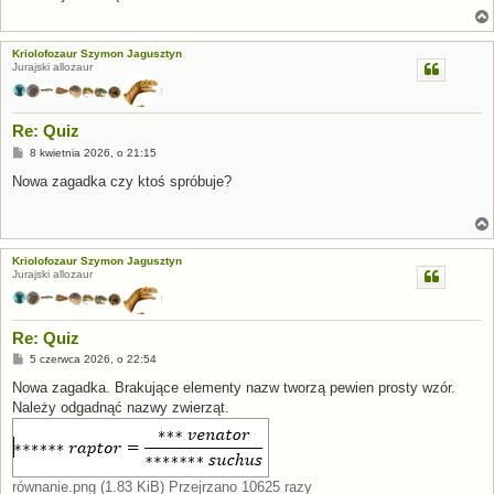
Kriolofozaur Szymon Jagusztyn
Jurajski allozaur
Re: Quiz
P
8 kwietnia 2026, o 21:15
o
s
Nowa zagadka czy ktoś spróbuje?
t
Kriolofozaur Szymon Jagusztyn
Jurajski allozaur
Re: Quiz
P
5 czerwca 2026, o 22:54
o
s
Nowa zagadka. Brakujące elementy nazw tworzą pewien prosty wzór.
t
Należy odgadnąć nazwy zwierząt.
równanie.png (1.83 KiB) Przejrzano 10625 razy