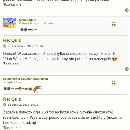
Tylosaurus
.
Mononajkus
Ordowicki bezszczękowiec
Re: Quiz
P
25 czerwca 2026, o 16:15
o
s
Dobrze! W zasadzie można się tylko doczepić do nazwy okazu - to
t
"Fish-Within-A-Fish", ale nie będziemy się patrzeć na szczegóły
Zadajesz.
Kriolofozaur Szymon Jagusztyn
Jurajski allozaur
Re: Quiz
P
12 lipca 2026, o 14:25
o
s
Zagadka dotyczy orężu wśród archozaurów ( głównie dinozaurów)
t
roślinożernych. Wystarczy podać posiadacza danej struktury (może to
być klad lub rodzaj):
Tagomizer