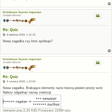
Kriolofozaur Szymon Jagusztyn
Jurajski allozaur
Re: Quiz
P
8 kwietnia 2026, o 21:15
o
s
Nowa zagadka czy ktoś spróbuje?
t
Kriolofozaur Szymon Jagusztyn
Jurajski allozaur
Re: Quiz
P
5 czerwca 2026, o 22:54
o
s
Nowa zagadka. Brakujące elementy nazw tworzą pewien prosty wzór.
t
Należy odgadnąć nazwy zwierząt.
równanie.png (1.83 KiB) Przejrzano 10309 razy