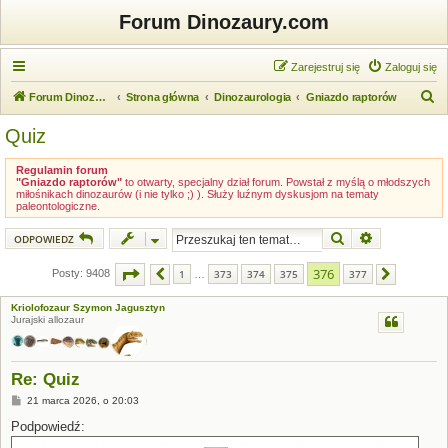
Forum Dinozaury.com
Zarejestruj się
Zaloguj się
S
Forum Dinozaury.com
Strona główna
Dinozaurologia
Gniazdo raptorów
z
Quiz
u
k
Regulamin forum
"Gniazdo raptorów"
to otwarty, specjalny dział forum. Powstał z myślą o młodszych
a
miłośnikach dinozaurów (i nie tylko ;) ). Służy luźnym dyskusjom na tematy
paleontologiczne.
j
Szukaj
Wyszukiwanie
ODPOWIEDZ
Strona
376
z
377
376
Posty: 9408
1
373
374
375
377
Poprzednia
Następna
…
Kriolofozaur Szymon Jagusztyn
Jurajski allozaur
Re: Quiz
P
21 marca 2026, o 20:03
o
s
Podpowiedź:
t