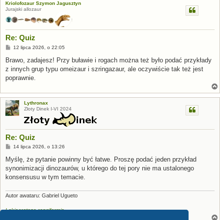
Kriolofozaur Szymon Jagusztyn
Jurajski allozaur
Re: Quiz
P
12 lipca 2026, o 22:05
o
s
Brawo, zadajesz! Przy buławie i rogach można też było podać przykłady
t
z innych grup typu omeizaur i szringazaur, ale oczywiście tak też jest
poprawnie.
Lythronax
Złoty Dinek I-VI 2024
Re: Quiz
P
14 lipca 2026, o 13:26
o
s
Myślę, że pytanie powinny być łatwe. Proszę podać jeden przykład
t
synonimizacji dinozaurów, u którego do tej pory nie ma ustalonego
konsensusu w tym temacie.
Autor awataru: Gabriel Ugueto
Lokiceratops rangiformis