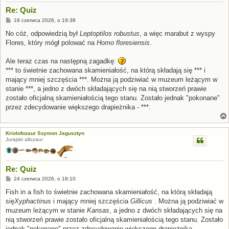
Re: Quiz
P
19 czerwca 2026, o 19:38
o
s
No cóż, odpowiedzią był
Leptoptilos robustus
, a więc marabut z wyspy
t
Flores, który mógł polować na
Homo floresiensis
.
Ale teraz czas na następną zagadkę:
*** to świetnie zachowana skamieniałość, na którą składają się *** i
mający mniej szczęścia ***. Można ją podziwiać w muzeum leżącym w
stanie ***, a jedno z dwóch składających się na nią stworzeń prawie
zostało oficjalną skamieniałością tego stanu. Zostało jednak "pokonane"
przez zdecydowanie większego drapieżnika - ***.
Kriolofozaur Szymon Jagusztyn
Jurajski allozaur
Re: Quiz
P
24 czerwca 2026, o 18:10
o
s
Fish in a fish to świetnie zachowana skamieniałość, na którą składają
t
się
Xyphactinus
i mający mniej szczęścia
Gillicus
. Można ją podziwiać w
muzeum leżącym w stanie
Kansas
, a jedno z dwóch składających się na
nią stworzeń prawie zostało oficjalną skamieniałością tego stanu. Zostało
jednak "pokonane" przez zdecydowanie większego drapieżnika -