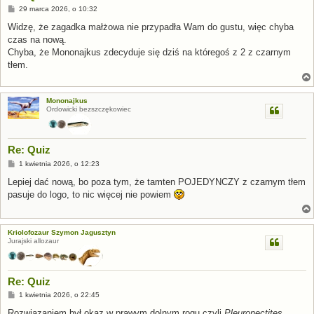
P
29 marca 2026, o 10:32
o
s
Widzę, że zagadka małżowa nie przypadła Wam do gustu, więc chyba
t
czas na nową.
Chyba, że Mononajkus zdecyduje się dziś na któregoś z 2 z czarnym
tłem.
Mononajkus
Ordowicki bezszczękowiec
Re: Quiz
P
1 kwietnia 2026, o 12:23
o
s
Lepiej dać nową, bo poza tym, że tamten POJEDYNCZY z czarnym tłem
t
pasuje do logo, to nic więcej nie powiem
Kriolofozaur Szymon Jagusztyn
Jurajski allozaur
Re: Quiz
P
1 kwietnia 2026, o 22:45
o
s
Rozwiązaniem był okaz w prawym dolnym rogu czyli
Pleuronectites
,