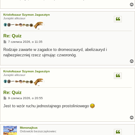
Kriolofozaur Szymon Jagusztyn
Jurajski allozaur
Re: Quiz
P
7 czerwca 2026, o 11:35
o
s
Rodzaje zawarte w zagadce to dromeozauryd, abelizauryd i
t
najbezpieczniej rzecz ujmując czworonóg.
Kriolofozaur Szymon Jagusztyn
Jurajski allozaur
Re: Quiz
P
9 czerwca 2026, o 20:55
o
s
Jest to wzór ruchu jednostajnego prostoliniowego
t
Mononajkus
Ordowicki bezszczękowiec