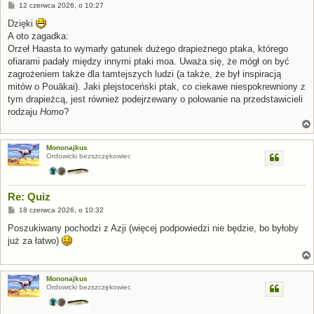
P
12 czerwca 2026, o 10:27
o
s
Dzięki
t
A oto zagadka:
Orzeł Haasta to wymarły gatunek dużego drapieżnego ptaka, którego
ofiarami padały między innymi ptaki moa. Uważa się, że mógł on być
zagrożeniem także dla tamtejszych ludzi (a także, że był inspiracją
mitów o Pouākai). Jaki plejstoceński ptak, co ciekawe niespokrewniony z
tym drapieżcą, jest również podejrzewany o polowanie na przedstawicieli
rodzaju
Homo
?
Mononajkus
Ordowicki bezszczękowiec
Re: Quiz
P
18 czerwca 2026, o 10:32
o
s
Poszukiwany pochodzi z Azji (więcej podpowiedzi nie będzie, bo byłoby
t
już za łatwo)
Mononajkus
Ordowicki bezszczękowiec