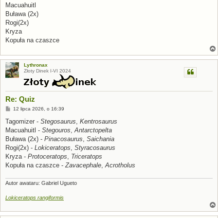
Macuahuitl
Buława (2x)
Rogi(2x)
Kryza
Kopuła na czaszce
Lythronax
Złoty Dinek I-VI 2024
Re: Quiz
P
12 lipca 2026, o 16:39
o
s
Tagomizer -
Stegosaurus
,
Kentrosaurus
t
Macuahuitl -
Stegouros
,
Antarctopelta
Buława (2x) -
Pinacosaurus
,
Saichania
Rogi(2x) -
Lokiceratops
,
Styracosaurus
Kryza -
Protoceratops
,
Triceratops
Kopuła na czaszce -
Zavacephale
,
Acrotholus
Autor awataru: Gabriel Ugueto
Lokiceratops rangiformis