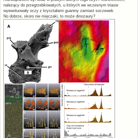
t
należący do przegrzebkowatych, u których we wczesnym triasie
wyewoluowały oczy z kryształami guaniny zamiast soczewek.
No dobrze, skoro nie mięczaki, to może dinozaury?