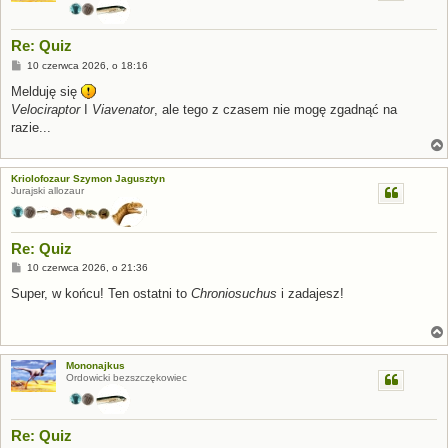
Re: Quiz
P
10 czerwca 2026, o 18:16
o
s
Melduję się
t
Velociraptor
I
Viavenator
, ale tego z czasem nie mogę zgadnąć na
razie...
Kriolofozaur Szymon Jagusztyn
Jurajski allozaur
Re: Quiz
P
10 czerwca 2026, o 21:36
o
s
Super, w końcu! Ten ostatni to
Chroniosuchus
i zadajesz!
t
Mononajkus
Ordowicki bezszczękowiec
Re: Quiz