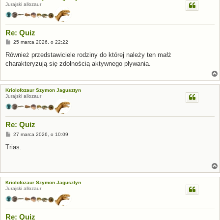
Jurajski allozaur
Re: Quiz
P
25 marca 2026, o 22:22
o
s
Również przedstawiciele rodziny do której należy ten małż
t
charakteryzują się zdolnością aktywnego pływania.
Kriolofozaur Szymon Jagusztyn
Jurajski allozaur
Re: Quiz
P
27 marca 2026, o 10:09
o
s
Trias.
t
Kriolofozaur Szymon Jagusztyn
Jurajski allozaur
Re: Quiz