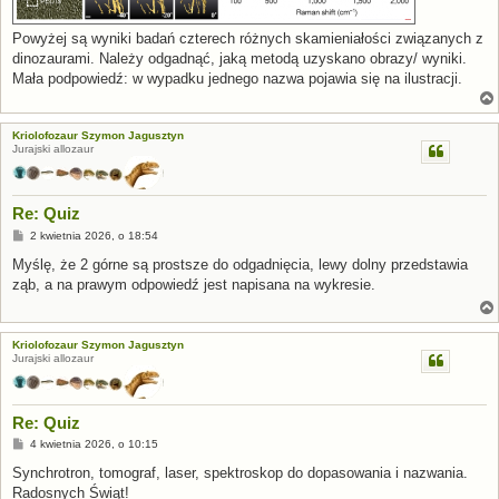
Powyżej są wyniki badań czterech różnych skamieniałości związanych z
dinozaurami. Należy odgadnąć, jaką metodą uzyskano obrazy/ wyniki.
Mała podpowiedź: w wypadku jednego nazwa pojawia się na ilustracji.
Kriolofozaur Szymon Jagusztyn
Jurajski allozaur
Re: Quiz
P
2 kwietnia 2026, o 18:54
o
s
Myślę, że 2 górne są prostsze do odgadnięcia, lewy dolny przedstawia
t
ząb, a na prawym odpowiedź jest napisana na wykresie.
Kriolofozaur Szymon Jagusztyn
Jurajski allozaur
Re: Quiz
P
4 kwietnia 2026, o 10:15
o
s
Synchrotron, tomograf, laser, spektroskop do dopasowania i nazwania.
t
Radosnych Świąt!