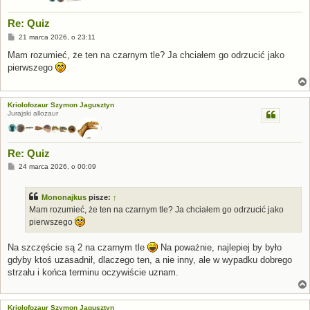
Re: Quiz
P
21 marca 2026, o 23:11
o
s
Mam rozumieć, że ten na czarnym tle? Ja chciałem go odrzucić jako
t
pierwszego
Kriolofozaur Szymon Jagusztyn
Jurajski allozaur
Re: Quiz
P
24 marca 2026, o 00:09
o
s
t
Mononajkus
pisze:
↑
Mam rozumieć, że ten na czarnym tle? Ja chciałem go odrzucić jako
pierwszego
Na szczęście są 2 na czarnym tle
Na poważnie, najlepiej by było
gdyby ktoś uzasadnił, dlaczego ten, a nie inny, ale w wypadku dobrego
strzału i końca terminu oczywiście uznam.
Kriolofozaur Szymon Jagusztyn