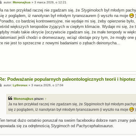
P
autor:
Mononajkus
»
3 marca 2026, o 12:21
o
s
Ja na ten przykład raczej nie zgadzam się, że
Stygimoloch
był młodym pachyc
t
się z poglądem, iż nanotyran był młodym tyranozaurem (i wyszło na moje
)
Ponadto, co bardziej kontrowersyjne, nie wydaje mi się, żeby opierzenie był
wśród większych teropodów żyjących w ciepłym klimacie. Wydaje mi się, że t
gdyby miało takie okrycie (oczywiscie zgadzam się, że małe teropody w więks
Natomiast jeśli chodzi o dromeozaury, wciąż obstaje przy tym, że mogły one
że nie jest to sprzeczne z nowymi badaniami o zębach deinonycha...
Re: Podważanie popularnych paleontologicznych teorii i hipotez
P
autor:
Lythronax
»
3 marca 2026, o 17:04
o
s
t
Mononajkus
pisze:
↑
Ja na ten przykład raczej nie zgadzam się, że
Stygimoloch
był młodym pachyc
się z poglądem, iż nanotyran był młodym tyranozaurem (i wyszło na moje
)
Ten temat dużo ostatnio poruszał na swoim facebooku dobrze nam znany pale
opowiada się za odrębnością
Stygimoch
od
Pachycephalosaurus
.