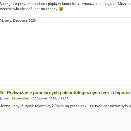
s
Wierzę, że przyszłe badania pojdą w kierunku
T. imperator
i
T. regina
. Może ni
t
przedstawia ale coś jest na rzeczy
Tribute to Dinosaurs 2020
Re: Podważanie popularnych paleontologicznych teorii i hipotez
P
autor:
Mononajkus
»
26 kwietnia 2026, o 13:39
o
s
Można uchylić rąbek tajemnicy? Jakie są przesłanki, że tych gatunków było w
t