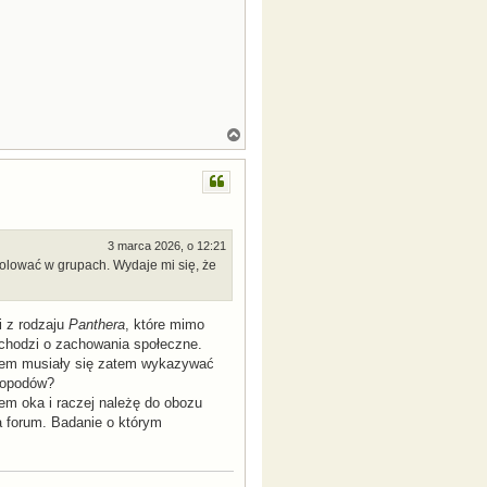
N
a
g
ó
r
ę
3 marca 2026, o 12:21
polować w grupach. Wydaje mi się, że
i z rodzaju
Panthera
, które mimo
 chodzi o zachowania społeczne.
ątem musiały się zatem wykazywać
eropodów?
em oka i raczej należę do obozu
a forum. Badanie o którym