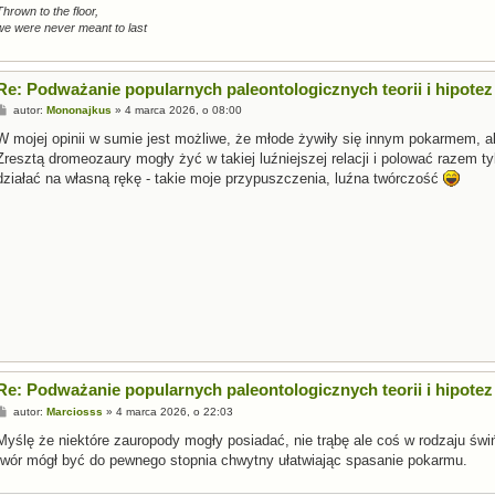
Thrown to the floor,
we were never meant to last
Re: Podważanie popularnych paleontologicznych teorii i hipotez
P
autor:
Mononajkus
»
4 marca 2026, o 08:00
o
s
W mojej opinii w sumie jest możliwe, że młode żywiły się innym pokarmem, al
t
Zresztą dromeozaury mogły żyć w takiej luźniejszej relacji i polować razem ty
działać na własną rękę - takie moje przypuszczenia, luźna twórczość
Re: Podważanie popularnych paleontologicznych teorii i hipotez
P
autor:
Marciosss
»
4 marca 2026, o 22:03
o
s
Myślę że niektóre zauropody mogły posiadać, nie trąbę ale coś w rodzaju św
t
twór mógł być do pewnego stopnia chwytny ułatwiając spasanie pokarmu.