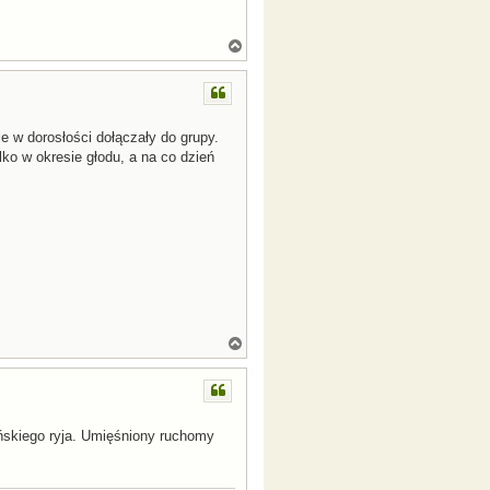
N
a
g
ó
r
ę
e w dorosłości dołączały do grupy.
lko w okresie głodu, a na co dzień
N
a
g
ó
r
ę
ińskiego ryja. Umięśniony ruchomy