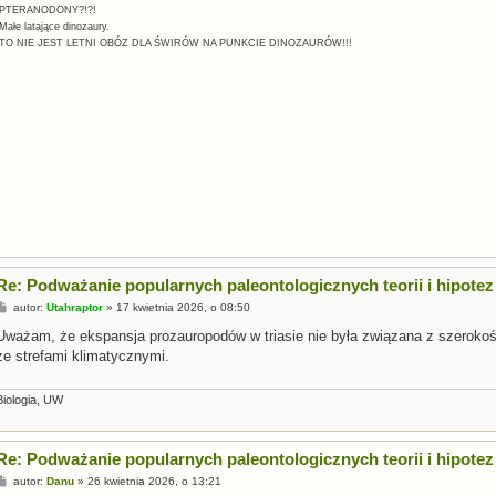
-PTERANODONY?!?!
Małe latające dinozaury.
-TO NIE JEST LETNI OBÓZ DLA ŚWIRÓW NA PUNKCIE DINOZAURÓW!!!
Re: Podważanie popularnych paleontologicznych teorii i hipotez
P
autor:
Utahraptor
»
17 kwietnia 2026, o 08:50
o
s
Uważam, że ekspansja prozauropodów w triasie nie była związana z szerokoś
t
ze strefami klimatycznymi.
Biologia, UW
Re: Podważanie popularnych paleontologicznych teorii i hipotez
P
autor:
Danu
»
26 kwietnia 2026, o 13:21
o