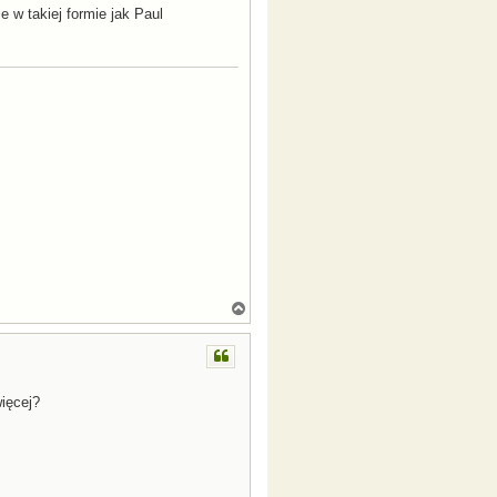
e w takiej formie jak Paul
N
a
g
ó
r
ę
ięcej?