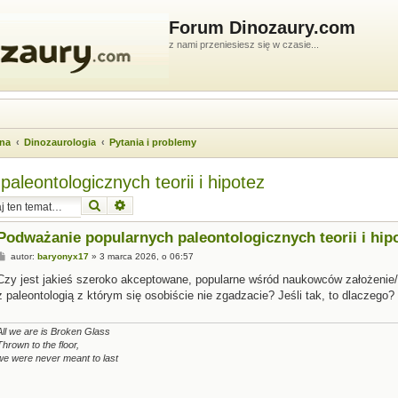
Forum Dinozaury.com
z nami przeniesiesz się w czasie...
wna
Dinozaurologia
Pytania i problemy
leontologicznych teorii i hipotez
Szukaj
Wyszukiwanie zaawansowane
Podważanie popularnych paleontologicznych teorii i hip
P
autor:
baryonyx17
»
3 marca 2026, o 06:57
o
s
Czy jest jakieś szeroko akceptowane, popularne wśród naukowców założenie/t
t
z paleontologią z którym się osobiście nie zgadzacie? Jeśli tak, to dlaczego?
All we are is Broken Glass
Thrown to the floor,
we were never meant to last