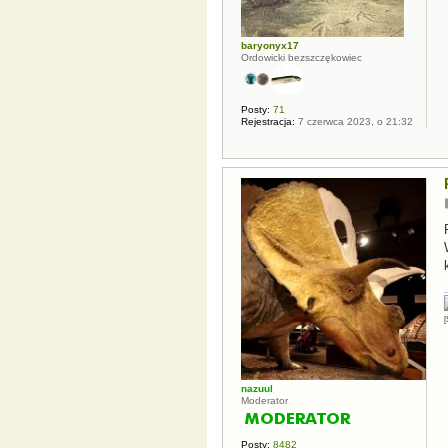
baryonyx17
Ordowicki bezszczękowiec
Posty:
71
Rejestracja:
7 czerwca 2023, o 21:32
[
nazuul
Moderator
Posty:
8482