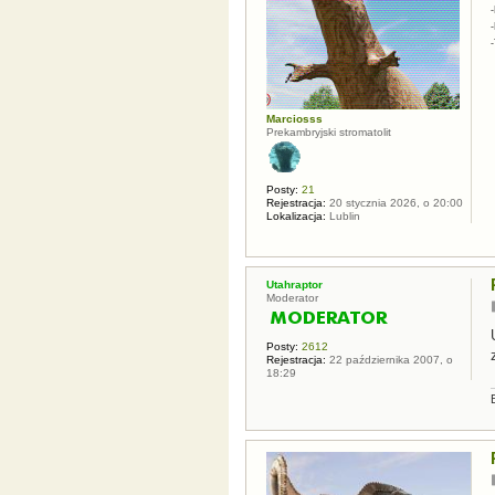
-
Marciosss
Prekambryjski stromatolit
Posty:
21
Rejestracja:
20 stycznia 2026, o 20:00
Lokalizacja:
Lublin
Utahraptor
Moderator
Posty:
2612
Rejestracja:
22 października 2007, o
18:29