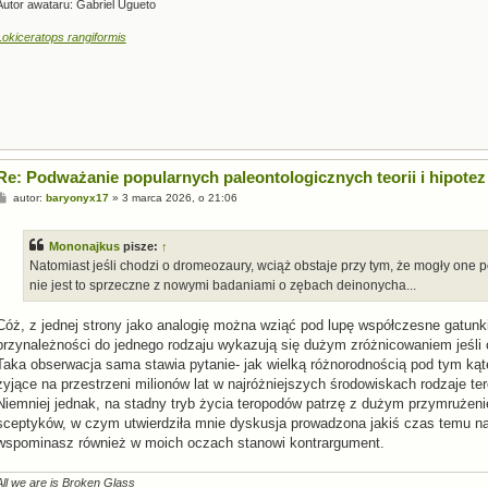
Autor awataru: Gabriel Ugueto
Lokiceratops rangiformis
Re: Podważanie popularnych paleontologicznych teorii i hipotez
P
autor:
baryonyx17
»
3 marca 2026, o 21:06
o
s
t
Mononajkus
pisze:
↑
Natomiast jeśli chodzi o dromeozaury, wciąż obstaje przy tym, że mogły one 
nie jest to sprzeczne z nowymi badaniami o zębach deinonycha...
Cóż, z jednej strony jako analogię można wziąć pod lupę współczesne gatunk
przynależności do jednego rodzaju wykazują się dużym zróżnicowaniem jeśli
Taka obserwacja sama stawia pytanie- jak wielką różnorodnością pod tym k
żyjące na przestrzeni milionów lat w najróżniejszych środowiskach rodzaje t
Niemniej jednak, na stadny tryb życia teropodów patrzę z dużym przymrużeni
sceptyków, w czym utwierdziła mnie dyskusja prowadzona jakiś czas temu n
wspominasz również w moich oczach stanowi kontrargument.
All we are is Broken Glass