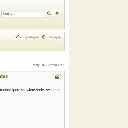
Szukaj
Wyszukiwanie zaawansowane
Zarejestruj się
Zaloguj się
Posty: 16 • Strona
1
z
1
otez
eoria/hipoteza/twierdzenie związane