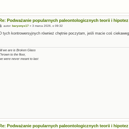
Re: Podważanie popularnych paleontologicznych teorii i hipotez
P
autor:
baryonyx17
»
3 marca 2026, o 09:32
o
s
O tych kontrowersyjnych również chętnie poczytam, jeśli macie coś ciekaweg
t
All we are is Broken Glass
Thrown to the floor,
we were never meant to last
Re: Podważanie popularnych paleontologicznych teorii i hipotez