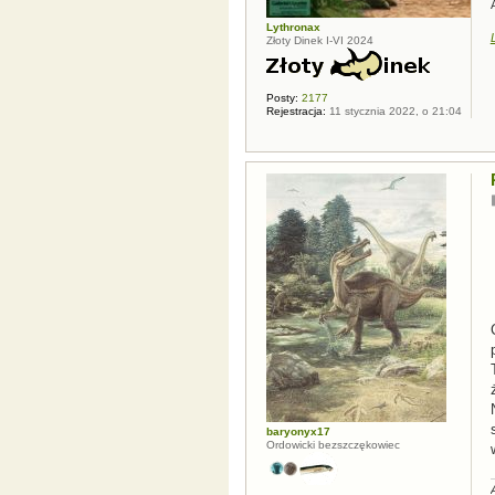
Lythronax
Złoty Dinek I-VI 2024
Posty:
2177
Rejestracja:
11 stycznia 2022, o 21:04
baryonyx17
Ordowicki bezszczękowiec