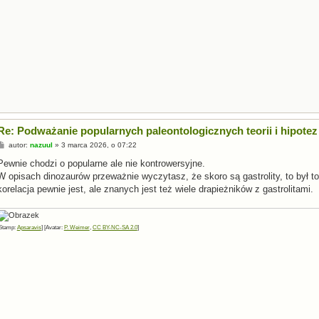
Re: Podważanie popularnych paleontologicznych teorii i hipotez
P
autor:
nazuul
»
3 marca 2026, o 07:22
o
s
Pewnie chodzi o popularne ale nie kontrowersyjne.
t
W opisach dinozaurów przeważnie wyczytasz, że skoro są gastrolity, to był t
korelacja pewnie jest, ale znanych jest też wiele drapieżników z gastrolitami.
Stamp:
Apsaravis
] [Avatar:
P. Weimer
,
CC BY-NC-SA 2.0
]