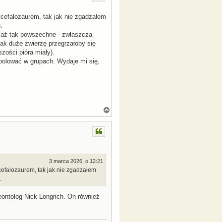
r
ę
efalozaurem, tak jak nie zgadzałem
.
o, aż tak powszechne - zwłaszcza
ak duże zwierzę przegrzałoby się
zości pióra miały).
 polować w grupach. Wydaje mi się,
N
a
g
ó
r
ę
3 marca 2026, o 12:21
efalozaurem, tak jak nie zgadzałem
.
ontolog Nick Longrich. On również