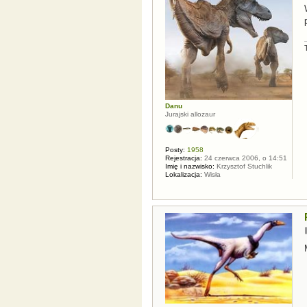
Danu
Jurajski allozaur
Posty:
1958
Rejestracja:
24 czerwca 2006, o 14:51
Imię i nazwisko:
Krzysztof Stuchlik
Lokalizacja:
Wisła