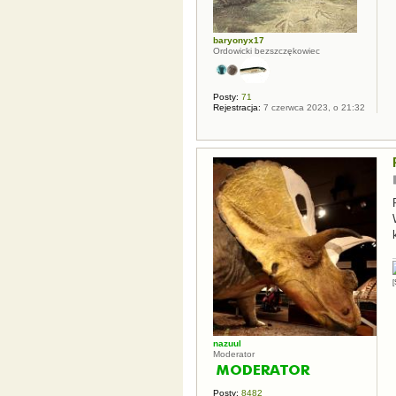
baryonyx17
Ordowicki bezszczękowiec
Posty:
71
Rejestracja:
7 czerwca 2023, o 21:32
[
nazuul
Moderator
Posty:
8482