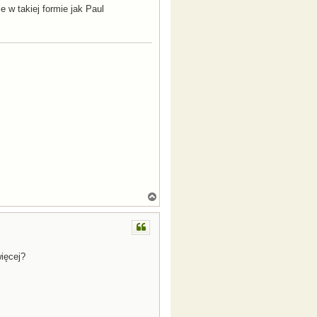
e w takiej formie jak Paul
N
a
g
ó
r
ę
ięcej?