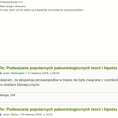
-PTERANODONY?!?!
Małe latające dinozaury.
-TO NIE JEST LETNI OBÓZ DLA ŚWIRÓW NA PUNKCIE DINOZAURÓW!!!
Re: Podważanie popularnych paleontologicznych teorii i hipotez
P
autor:
Utahraptor
»
17 kwietnia 2026, o 08:50
o
s
Uważam, że ekspansja prozauropodów w triasie nie była związana z szerokoś
t
ze strefami klimatycznymi.
Biologia, UW
Re: Podważanie popularnych paleontologicznych teorii i hipotez
P
autor:
Danu
»
26 kwietnia 2026, o 13:21
o