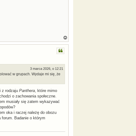
N
a
g
ó
r
ę
3 marca 2026, o 12:21
polować w grupach. Wydaje mi się, że
i z rodzaju
Panthera
, które mimo
 chodzi o zachowania społeczne.
ątem musiały się zatem wykazywać
eropodów?
em oka i raczej należę do obozu
a forum. Badanie o którym