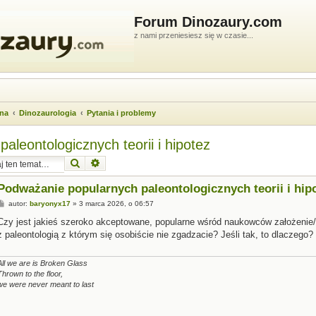
Forum Dinozaury.com
z nami przeniesiesz się w czasie...
wna
Dinozaurologia
Pytania i problemy
leontologicznych teorii i hipotez
Szukaj
Wyszukiwanie zaawansowane
Podważanie popularnych paleontologicznych teorii i hip
P
autor:
baryonyx17
»
3 marca 2026, o 06:57
o
s
Czy jest jakieś szeroko akceptowane, popularne wśród naukowców założenie/t
t
z paleontologią z którym się osobiście nie zgadzacie? Jeśli tak, to dlaczego?
All we are is Broken Glass
Thrown to the floor,
we were never meant to last