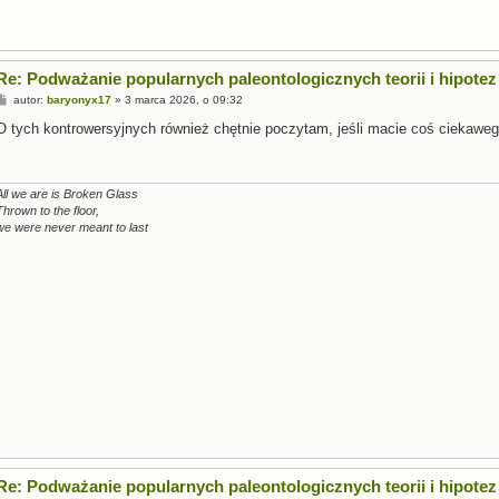
Re: Podważanie popularnych paleontologicznych teorii i hipotez
P
autor:
baryonyx17
»
3 marca 2026, o 09:32
o
s
O tych kontrowersyjnych również chętnie poczytam, jeśli macie coś ciekaweg
t
All we are is Broken Glass
Thrown to the floor,
we were never meant to last
Re: Podważanie popularnych paleontologicznych teorii i hipotez