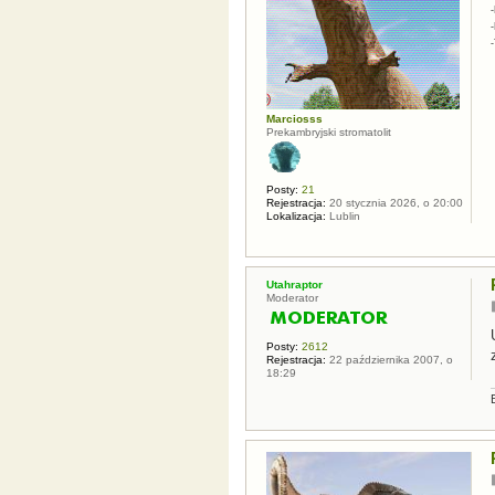
-
Marciosss
Prekambryjski stromatolit
Posty:
21
Rejestracja:
20 stycznia 2026, o 20:00
Lokalizacja:
Lublin
Utahraptor
Moderator
Posty:
2612
Rejestracja:
22 października 2007, o
18:29