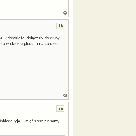
N
a
g
ó
r
ę
e w dorosłości dołączały do grupy.
lko w okresie głodu, a na co dzień
N
a
g
ó
r
ę
ińskiego ryja. Umięśniony ruchomy