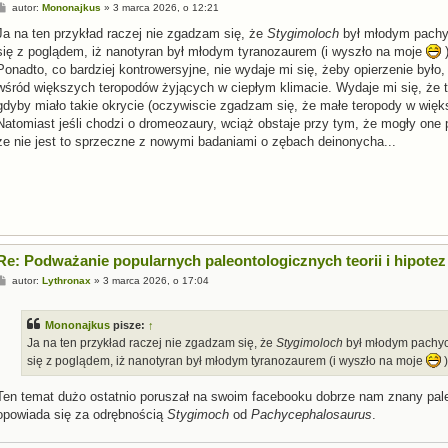
P
autor:
Mononajkus
»
3 marca 2026, o 12:21
o
s
Ja na ten przykład raczej nie zgadzam się, że
Stygimoloch
był młodym pachyc
t
się z poglądem, iż nanotyran był młodym tyranozaurem (i wyszło na moje
)
Ponadto, co bardziej kontrowersyjne, nie wydaje mi się, żeby opierzenie był
wśród większych teropodów żyjących w ciepłym klimacie. Wydaje mi się, że t
gdyby miało takie okrycie (oczywiscie zgadzam się, że małe teropody w więks
Natomiast jeśli chodzi o dromeozaury, wciąż obstaje przy tym, że mogły one
że nie jest to sprzeczne z nowymi badaniami o zębach deinonycha...
Re: Podważanie popularnych paleontologicznych teorii i hipotez
P
autor:
Lythronax
»
3 marca 2026, o 17:04
o
s
t
Mononajkus
pisze:
↑
Ja na ten przykład raczej nie zgadzam się, że
Stygimoloch
był młodym pachyc
się z poglądem, iż nanotyran był młodym tyranozaurem (i wyszło na moje
)
Ten temat dużo ostatnio poruszał na swoim facebooku dobrze nam znany pale
opowiada się za odrębnością
Stygimoch
od
Pachycephalosaurus
.