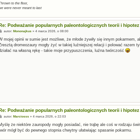
Thrown to the floor,
we were never meant to last
Re: Podważanie popularnych paleontologicznych teorii i hipotez
P
autor:
Mononajkus
»
4 marca 2026, o 08:00
o
s
W mojej opinii w sumie jest możliwe, że młode żywiły się innym pokarmem, al
t
Zresztą dromeozaury mogły żyć w takiej luźniejszej relacji i polować razem ty
działać na własną rękę - takie moje przypuszczenia, luźna twórczość
Re: Podważanie popularnych paleontologicznych teorii i hipotez
P
autor:
Marciosss
»
4 marca 2026, o 22:03
o
s
Myślę że niektóre zauropody mogły posiadać, nie trąbę ale coś w rodzaju św
t
twór mógł być do pewnego stopnia chwytny ułatwiając spasanie pokarmu.