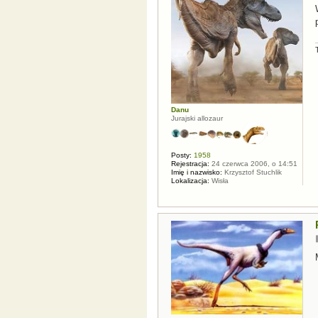
Danu
Jurajski allozaur
Posty:
1958
Rejestracja:
24 czerwca 2006, o 14:51
Imię i nazwisko:
Krzysztof Stuchlik
Lokalizacja:
Wisła