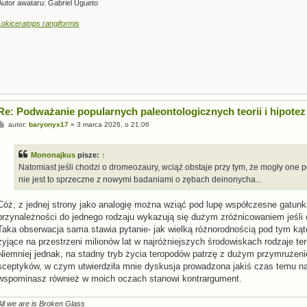
Autor awataru: Gabriel Ugueto
Lokiceratops rangiformis
Re: Podważanie popularnych paleontologicznych teorii i hipotez
P
autor:
baryonyx17
»
3 marca 2026, o 21:06
o
s
t
Mononajkus
pisze:
↑
Natomiast jeśli chodzi o dromeozaury, wciąż obstaje przy tym, że mogły one 
nie jest to sprzeczne z nowymi badaniami o zębach deinonycha...
Cóż, z jednej strony jako analogię można wziąć pod lupę współczesne gatunk
przynależności do jednego rodzaju wykazują się dużym zróżnicowaniem jeśli
Taka obserwacja sama stawia pytanie- jak wielką różnorodnością pod tym k
żyjące na przestrzeni milionów lat w najróżniejszych środowiskach rodzaje t
Niemniej jednak, na stadny tryb życia teropodów patrzę z dużym przymrużeni
sceptyków, w czym utwierdziła mnie dyskusja prowadzona jakiś czas temu n
wspominasz również w moich oczach stanowi kontrargument.
All we are is Broken Glass