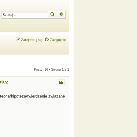
Szukaj
Wyszukiwanie zaawansowane
Zarejestruj się
Zaloguj się
Posty: 16 • Strona
1
z
1
otez
eoria/hipoteza/twierdzenie związane