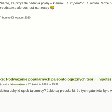
s
Wierzę, że przyszłe badania pojdą w kierunku
T. imperator
i
T. regina
. Może ni
t
przedstawia ale coś jest na rzeczy
Tribute to Dinosaurs 2020
Re: Podważanie popularnych paleontologicznych teorii i hipotez
P
autor:
Mononajkus
»
26 kwietnia 2026, o 13:39
o
s
Można uchylić rąbek tajemnicy? Jakie są przesłanki, że tych gatunków było w
t