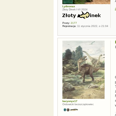
Lythronax
Złoty Dinek I-VI 2024
Posty:
2177
Rejestracja:
11 stycznia 2022, o 21:04
baryonyx17
Ordowicki bezszczękowiec