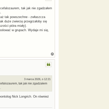
r
ę
efalozaurem, tak jak nie zgadzałem
.
o, aż tak powszechne - zwłaszcza
ak duże zwierzę przegrzałoby się
zości pióra miały).
 polować w grupach. Wydaje mi się,
N
a
g
ó
r
ę
3 marca 2026, o 12:21
efalozaurem, tak jak nie zgadzałem
.
ontolog Nick Longrich. On również