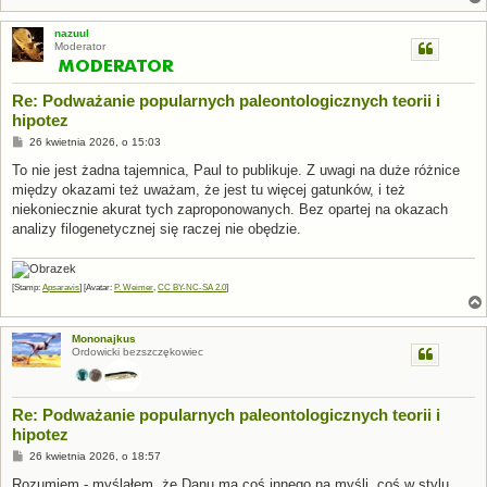
nazuul
Moderator
Re: Podważanie popularnych paleontologicznych teorii i
hipotez
P
26 kwietnia 2026, o 15:03
o
s
To nie jest żadna tajemnica, Paul to publikuje. Z uwagi na duże różnice
t
między okazami też uważam, że jest tu więcej gatunków, i też
niekoniecznie akurat tych zaproponowanych. Bez opartej na okazach
analizy filogenetycznej się raczej nie obędzie.
[Stamp:
Apsaravis
] [Avatar:
P. Weimer
,
CC BY-NC-SA 2.0
]
Mononajkus
Ordowicki bezszczękowiec
Re: Podważanie popularnych paleontologicznych teorii i
hipotez
P
26 kwietnia 2026, o 18:57
o
s
Rozumiem - myślałem, że Danu ma coś innego na myśli, coś w stylu