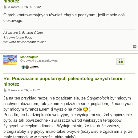
hipotez
P
3 marca 2026, o 09:32
o
s
O tych kontrowersyjnych również chętnie poczytam, jeśli macie coś
t
ciekawego.
All we are is Broken Glass
Thrown to the floor,
we were never meant to last
Mononajkus
Ordowicki bezszczękowiec
Re: Podważanie popularnych paleontologicznych teorii i
hipotez
P
3 marca 2026, o 12:21
o
s
Ja na ten przykład raczej nie zgadzam się, że
Stygimoloch
był młodym
t
pachycefalozaurem, tak jak nie zgadzałem się z poglądem, iż nanotyran
był młodym tyranozaurem (i wyszło na moje
).
Ponadto, co bardziej kontrowersyjne, nie wydaje mi się, żeby opierzenie
było, aż tak powszechne - zwłaszcza wśród większych teropodów
żyjących w ciepłym klimacie. Wydaje mi się, że tak duże zwierzę
przegrzałoby się gdyby miało takie okrycie (oczywiscie zgadzam się, że
małe teropody w większości pióra miały).