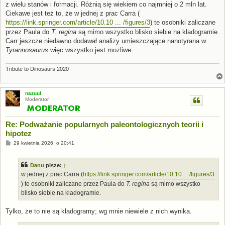
z wielu stanów i formacji. Różnią się wiekiem co najmniej o 2 mln lat.
Ciekawe jest też to, że w jednej z prac Carra (
https://link.springer.com/article/10.10 ... /figures/3
) te osobniki zaliczane
przez Paula do
T. regina
są mimo wszystko blisko siebie na kladogramie.
Carr jeszcze niedawno dodawał analizy umieszczające nanotyrana w
Tyrannosaurus
więc wszystko jest możliwe.
Tribute to Dinosaurs 2020
nazuul
Moderator
Re: Podważanie popularnych paleontologicznych teorii i
hipotez
P
29 kwietnia 2026, o 20:41
o
s
t
Danu
pisze:
↑
w jednej z prac Carra (
https://link.springer.com/article/10.10 ... /figures/3
) te osobniki zaliczane przez Paula do
T. regina
są mimo wszystko
blisko siebie na kladogramie.
Tylko, że to nie są kladogramy; wg mnie niewiele z nich wynika.