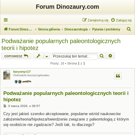
Forum Dinozaury.com
Zarejestruj się
Zaloguj się
S
Forum Dinozaury.com
Strona główna
Dinozaurologia
Pytania i problemy
z
Podważanie popularnych paleontologicznych
u
teorii i hipotez
k
Szukaj
Wyszukiwanie
ODPOWIEDZ
a
Posty: 16 • Strona
1
z
1
j
baryonyx17
Ordowicki bezszczękowiec
Podważanie popularnych paleontologicznych teorii i
hipotez
P
3 marca 2026, o 06:57
o
s
Czy jest jakieś szeroko akceptowane, popularne wśród naukowców
t
założenie/teoria/hipoteza/twierdzenie związane z paleontologią z którym
się osobiście nie zgadzacie? Jeśli tak, to dlaczego?