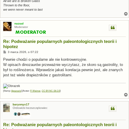
All we are is Broken Glass
Thrown to the floor,
we were never meant to last
nazuul
Moderator
Re: Podważanie popularnych paleontologicznych teorii i
hipotez
P
3 marca 2026, o 07:22
o
s
Pewnie chodzi o popularne ale nie kontrowersyjne.
t
W opisach dinozaurów przeważnie wyczytasz, że skoro są gastrolity, to
był to roślinożerca. Wprawdzie jakaś korelacja pewnie jest, ale znanych
jest też wiele drapieżników z gastrolitami.
[Stamp:
Apsaravis
] [Avatar:
P. Weimer
,
CC BY-NC-SA 2.0
]
baryonyx17
Ordowicki bezszczękowiec
Re: Podważanie popularnych paleontologicznych teorii i