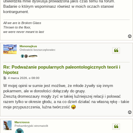
utwierdziła mnie dyskusja prowadzona jakiś czas temu na forum.
Badanie o którym wspominasz również w moich oczach stanowi
kontrargument.
All we are is Broken Glass
Thrown to the floor,
we were never meant to last
Mononajkus
Ordowicki bezszczękowiec
Re: Podważanie popularnych paleontologicznych teorii i
hipotez
P
4 marca 2026, o 08:00
o
s
W mojej opinii w sumie jest możliwe, że młode żywiły się innym
t
pokarmem, ale w dorosłości dołączały do grupy.
Zresztą dromeozaury mogły żyć w takiej luźniejszej relacji i polować
razem tylko w okresie głodu, a na co dzień działać na własną rękę - takie
moje przypuszczenia, luźna twórczość
Marciosss
Prekambryjski stromatolit