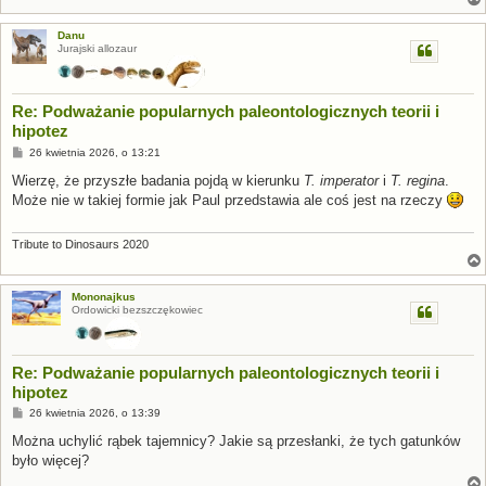
Danu
Jurajski allozaur
Re: Podważanie popularnych paleontologicznych teorii i
hipotez
P
26 kwietnia 2026, o 13:21
o
s
Wierzę, że przyszłe badania pojdą w kierunku
T. imperator
i
T. regina
.
t
Może nie w takiej formie jak Paul przedstawia ale coś jest na rzeczy
Tribute to Dinosaurs 2020
Mononajkus
Ordowicki bezszczękowiec
Re: Podważanie popularnych paleontologicznych teorii i
hipotez
P
26 kwietnia 2026, o 13:39
o
s
Można uchylić rąbek tajemnicy? Jakie są przesłanki, że tych gatunków
t
było więcej?