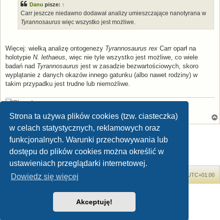
Danu
pisze:
↑
Carr jeszcze niedawno dodawał analizy umieszczające nanotyrana w
Tyrannosaurus
więc wszystko jest możliwe.
Więcej: wielką analizę ontogenezy
Tyrannosaurus rex
Carr oparł na
holotypie
N. lethaeus
, więc nie tyle wszystko jest możliwe, co wiele
badań nad
Tyrannosaurus
jest w zasadzie bezwartościowych, skoro
wyplątanie z danych okazów innego gatunku (albo nawet rodziny) w
takim przypadku jest trudne lub niemożliwe.
[Stamp:
Apsaravis
] [Avatar:
P. Weimer
,
CC BY-NC-SA 2.0
]
Strona ta używa plików cookies (tzw. ciasteczka)
w celach statystycznych, reklamowych oraz
ODPOWIEDZ
funkcjonalnych. Warunki przechowywania lub
Posty: 16 • Strona
1
z
1
dostępu do plików cookies można określić w
ustawieniach przeglądarki internetowej.
Forum Dinozaury.com
Strona główna
Strefa czasowa
UTC+01:00
Dowiedz się więcej
Dinozaury.com
© 2006-2020
Akceptuję!
Technologię dostarcza
phpBB
® Forum Software © phpBB Limited
Polski pakiet językowy dostarcza
phpBB.pl
Zasady ochrony danych osobowych
|
Regulamin