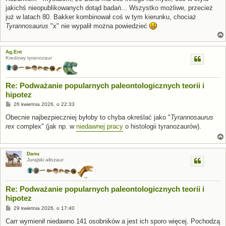
t
jakichś nieopublikowanych dotąd badań... Wszystko możliwe, przecież
już w latach 80. Bakker kombinował coś w tym kierunku, chociaż
Tyrannosaurus
"x" nie wypalił można powiedzieć
Ag.Ent
Kredowy tyranozaur
Re: Podważanie popularnych paleontologicznych teorii i
hipotez
P
26 kwietnia 2026, o 22:33
o
s
Obecnie najbezpieczniej byłoby to chyba określać jako "
Tyrannosaurus
t
rex
complex" (jak np. w
niedawnej pracy
o histologii tyranozaurów).
Danu
Jurajski allozaur
Re: Podważanie popularnych paleontologicznych teorii i
hipotez
P
29 kwietnia 2026, o 17:40
o
s
Carr wymienił niedawno 141 osobników a jest ich sporo więcej. Pochodzą
t