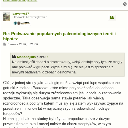
baryonyx17
Ordowicki bezszczękowiec
Re: Podważanie popularnych paleontologicznych teorii i
hipotez
P
3 marca 2026, o 21:06
o
s
t
Mononajkus
pisze:
↑
Natomiast jeśli chodzi o dromeozaury, wciąż obstaje przy tym, że mogły
one polować w grupach. Wydaje mi się, że nie jest to sprzeczne z
nowymi badaniami o zębach deinonycha...
Cóż, z jednej strony jako analogię można wziąć pod lupę współczesne
gatunki z rodzaju
Panthera
, które mimo przynależności do jednego
rodzaju wykazują się dużym zróżnicowaniem jeśli chodzi o zachowania
społeczne. Taka obserwacja sama stawia pytanie- jak wielką
różnorodnością pod tym kątem musiały się zatem wykazywać żyjące na
przestrzeni milionów lat w najróżniejszych środowiskach rodzaje
teropodów?
Niemniej jednak, na stadny tryb życia teropodów patrzę z dużym
przymrużeniem oka i raczej należę do obozu sceptyków, w czym