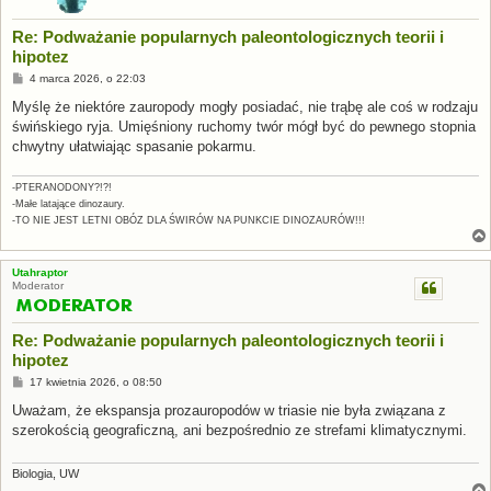
Re: Podważanie popularnych paleontologicznych teorii i
hipotez
P
4 marca 2026, o 22:03
o
s
Myślę że niektóre zauropody mogły posiadać, nie trąbę ale coś w rodzaju
t
świńskiego ryja. Umięśniony ruchomy twór mógł być do pewnego stopnia
chwytny ułatwiając spasanie pokarmu.
-PTERANODONY?!?!
-Małe latające dinozaury.
-TO NIE JEST LETNI OBÓZ DLA ŚWIRÓW NA PUNKCIE DINOZAURÓW!!!
Utahraptor
Moderator
Re: Podważanie popularnych paleontologicznych teorii i
hipotez
P
17 kwietnia 2026, o 08:50
o
s
Uważam, że ekspansja prozauropodów w triasie nie była związana z
t
szerokością geograficzną, ani bezpośrednio ze strefami klimatycznymi.
Biologia, UW