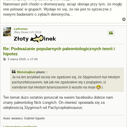
Natomiast jeśli chodzi o dromeozaury, wciąż obstaje przy tym, że mogły
one polować w grupach. Wydaje mi się, że nie jest to sprzeczne z
nowymi badaniami o zębach deinonycha...
Lythronax
Złoty Dinek I-VI 2024
Re: Podważanie popularnych paleontologicznych teorii i
hipotez
P
3 marca 2026, o 17:04
o
s
t
Mononajkus
pisze:
↑
Ja na ten przykład raczej nie zgadzam się, że
Stygimoloch
był młodym
pachycefalozaurem, tak jak nie zgadzałem się z poglądem, iż
nanotyran był młodym tyranozaurem (i wyszło na moje
).
Ten temat dużo ostatnio poruszał na swoim facebooku dobrze nam
znany paleontolog Nick Longrich. On również opowiada się za
odrębnością
Stygimoch
od
Pachycephalosaurus
.
Autor awataru: Gabriel Ugueto
Lokiceratops rangiformis