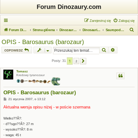
Forum Dinozaury.com
Zarejestruj się
Zaloguj się
S
Forum Dinozaury.com
Strona główna
Dinozaurologia
Dinosauria (dinozaury)
Sauropodomorpha (zauropodomorfy)
z
OPIS - Barosaurus (barozaur)
u
Szukaj
Wyszukiwanie
ODPOWIEDZ
k
a
1
Posty: 31
2
Następna
j
Tomasz
Kredowy tyranozaur
OPIS - Barosaurus (barozaur)
P
21 stycznia 2007, o 13:12
o
s
Aktualna wersja opisu niżej - w poście szermana
t
Wielko??Ă?:
- d??ugo??Ă?: 27 m
- wysoko??Ă?: 8 m
- waga: 45 t