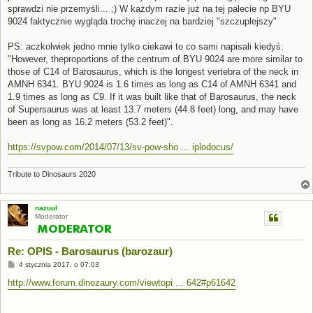
sprawdzi nie przemyśli... ;) W każdym razie już na tej palecie np BYU
9024 faktycznie wygląda trochę inaczej na bardziej "szczuplejszy"
PS: aczkolwiek jedno mnie tylko ciekawi to co sami napisali kiedyś:
"However, theproportions of the centrum of BYU 9024 are more similar to
those of C14 of Barosaurus, which is the longest vertebra of the neck in
AMNH 6341. BYU 9024 is 1.6 times as long as C14 of AMNH 6341 and
1.9 times as long as C9. If it was built like that of Barosaurus, the neck
of Supersaurus was at least 13.7 meters (44.8 feet) long, and may have
been as long as 16.2 meters (53.2 feet)".
https://svpow.com/2014/07/13/sv-pow-sho ... iplodocus/
Tribute to Dinosaurs 2020
nazuul
Moderator
Re: OPIS - Barosaurus (barozaur)
P
4 stycznia 2017, o 07:03
o
s
http://www.forum.dinozaury.com/viewtopi ... 642#p61642
t