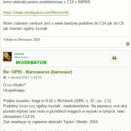
temu widziała pewne podobieństwa z C14 z AMNH)
https://www.sendspace.com/file/vrvnt2
Moim zdaniem centrum jest o wiele bardziej podobne do C14 jak do C9,
jak również ogólny kształt.
Tribute to Dinosaurs 2020
nazuul
Moderator
Re: OPIS - Barosaurus (barozaur)
P
1 stycznia 2017, o 19:24
o
s
O co chodzi?
t
Uzupełniając:
Podpis rysunku: kręgi to 8-16 z McIntosh (2005, s. 47, ryc. 2.1).
Podobny trzon czy ogólny kształt - niedookreślone. Na pierwszy rzut oka
przedni kłykieć jest niski w przednich kręgach w wysoki w tylnych, więc
obstawiam C13-16.
Zaś rewelacje to zapewne abstrakt Taylor i Wedel, 2016.