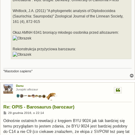
Whitlock, J.A. (2011) "A phylogenetic analysis of Diplodocoidea
(Saurischia: Sauropoda)" Zoological Journal of the Linnean Society,
161 (4), 872-915
Okaz AMNH 6341 broniący młodego osobnika przed allozaurem:
Rekonstrukcja przyżyciowa barozaura:
"Mastodon sapiens"
Danu
Jurajski allozaur
Re: OPIS - Barosaurus (barozaur)
P
29 grudnia 2016, o 22:14
o
s
Odnośnie ostatnich rewelacji z kręgiem BYU 9024 jak tak bardziej się
t
temu przyglądam to jestem zdania, że BYU 9024 jest bardziej podobny
do C14 a nie C9 (co ciekawe znalazłem, że ekipa z SVPOW też parę lat