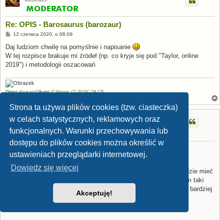
Re: OPIS - Barosaurus (barozaur)
P
12 czerwca 2020, o 08:09
o
s
Daj ludziom chwilę na pomyślnie i napisanie
t
W tej rozpisce brakuje mi źródeł (np. co kryje się pod "Taylor, online
2019") i metodologii oszacowań
[Stamp:
Apsaravis
] [Avatar:
P. Weimer
,
CC BY-NC-SA 2.0
]
Strona ta używa plików cookies (tzw. ciasteczka)
Danu
w celach statystycznych, reklamowych oraz
Jurajski allozaur
funkcjonalnych. Warunki przechowywania lub
dostępu do plików cookies można określić w
Re: OPIS - Barosaurus (barozaur)
ustawieniach przeglądarki internetowej.
P
12 czerwca 2020, o 09:47
o
Dowiedz się więcej
s
Jeżeli użyjemy AMNH jako wzór i Franoysa 25.9 m to wtedy będzie mieć
t
46.1 m na podstawie C9 i bodajże 62 t nie pamiętam gdzieś mam taki
plik jak skalowałem ale z racji że nie wiadomo jaki to kręg a tym bardziej
Akceptuję!
czy to Barosaurus.. bo też nie wiem na czym bazował Franoys
wrzuciłem 45 m i 60 t z Larramendi.