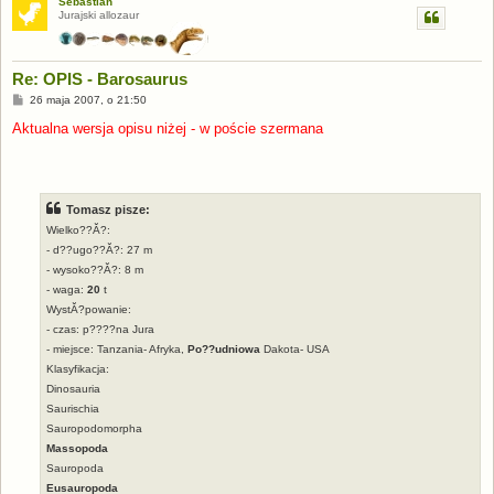
Sebastian
Jurajski allozaur
Re: OPIS - Barosaurus
P
26 maja 2007, o 21:50
o
s
Aktualna wersja opisu niżej - w poście szermana
t
Tomasz pisze:
Wielko??Ă?:
- d??ugo??Ă?: 27 m
- wysoko??Ă?: 8 m
- waga:
20
t
WystĂ?powanie:
- czas: p????na Jura
- miejsce: Tanzania- Afryka,
Po??udniowa
Dakota- USA
Klasyfikacja:
Dinosauria
Saurischia
Sauropodomorpha
Massopoda
Sauropoda
Eusauropoda