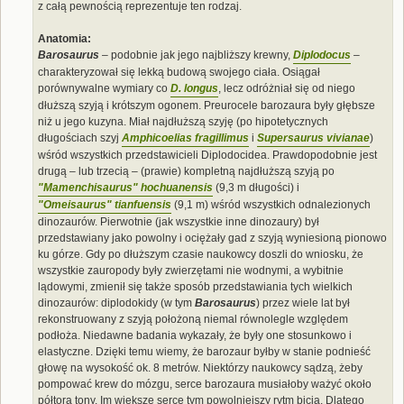
z całą pewnością reprezentuje ten rodzaj.
Anatomia:
Barosaurus
– podobnie jak jego najbliższy krewny,
Diplodocus
–
charakteryzował się lekką budową swojego ciała. Osiągał
porównywalne wymiary co
D. longus
, lecz odróżniał się od niego
dłuższą szyją i krótszym ogonem. Preurocele barozaura były głębsze
niż u jego kuzyna. Miał najdłuższą szyję (po hipotetycznych
długościach szyj
Amphicoelias fragillimus
i
Supersaurus vivianae
)
wśród wszystkich przedstawicieli Diplodocidea. Prawdopodobnie jest
drugą – lub trzecią – (prawie) kompletną najdłuższą szyją po
"Mamenchisaurus" hochuanensis
(9,3 m długości) i
"Omeisaurus" tianfuensis
(9,1 m) wśród wszystkich odnalezionych
dinozaurów. Pierwotnie (jak wszystkie inne dinozaury) był
przedstawiany jako powolny i ociężały gad z szyją wyniesioną pionowo
ku górze. Gdy po dłuższym czasie naukowcy doszli do wniosku, że
wszystkie zauropody były zwierzętami nie wodnymi, a wybitnie
lądowymi, zmienił się także sposób przedstawiania tych wielkich
dinozaurów: diplodokidy (w tym
Barosaurus
) przez wiele lat był
rekonstruowany z szyją położoną niemal równolegle względem
podłoża. Niedawne badania wykazały, że były one stosunkowo i
elastyczne. Dzięki temu wiemy, że barozaur byłby w stanie podnieść
głowę na wysokość ok. 8 metrów. Niektórzy naukowcy sądzą, żeby
pompować krew do mózgu, serce barozaura musiałoby ważyć około
półtora tony. Im większe serce tym powolniejszy rytm bicia. Dlatego