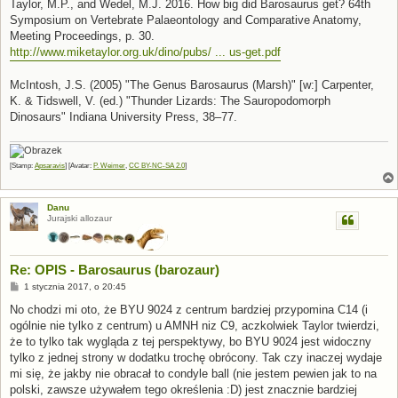
Taylor, M.P., and Wedel, M.J. 2016. How big did Barosaurus get? 64th
Symposium on Vertebrate Palaeontology and Comparative Anatomy,
Meeting Proceedings, p. 30.
http://www.miketaylor.org.uk/dino/pubs/ ... us-get.pdf
McIntosh, J.S. (2005) "The Genus Barosaurus (Marsh)" [w:] Carpenter,
K. & Tidswell, V. (ed.) "Thunder Lizards: The Sauropodomorph
Dinosaurs" Indiana University Press, 38–77.
[Stamp:
Apsaravis
] [Avatar:
P. Weimer
,
CC BY-NC-SA 2.0
]
Danu
Jurajski allozaur
Re: OPIS - Barosaurus (barozaur)
P
1 stycznia 2017, o 20:45
o
s
No chodzi mi oto, że BYU 9024 z centrum bardziej przypomina C14 (i
t
ogólnie nie tylko z centrum) u AMNH niz C9, aczkolwiek Taylor twierdzi,
że to tylko tak wygląda z tej perspektywy, bo BYU 9024 jest widoczny
tylko z jednej strony w dodatku trochę obrócony. Tak czy inaczej wydaje
mi się, że jakby nie obracał to condyle ball (nie jestem pewien jak to na
polski, zawsze używałem tego określenia :D) jest znacznie bardziej