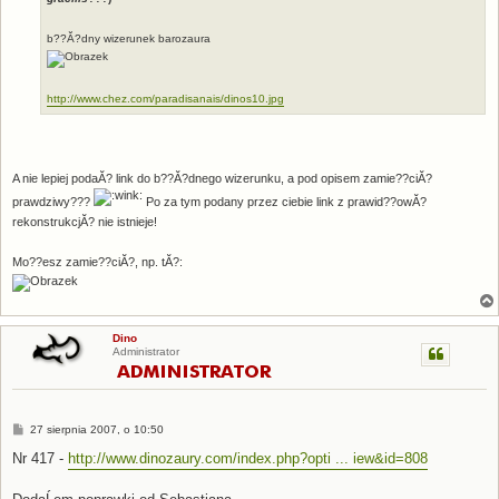
b??Ă?dny wizerunek barozaura
http://www.chez.com/paradisanais/dinos10.jpg
A nie lepiej podaĂ? link do b??Ă?dnego wizerunku, a pod opisem zamie??ciĂ?
prawdziwy???
Po za tym podany przez ciebie link z prawid??owĂ?
rekonstrukcjĂ? nie istnieje!
Mo??esz zamie??ciĂ?, np. tĂ?:
Dino
Administrator
P
27 sierpnia 2007, o 10:50
o
s
Nr 417 -
http://www.dinozaury.com/index.php?opti ... iew&id=808
t