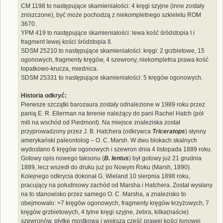
CM 1198 to następujące skamieniałości: 4 kręgi szyjne (inne zostały
zniszczone), być może pochodzą z niekompletnego szkieletu ROM
3670.
YPM 419 to następujące skamieniałości: lewa kość śródstopia I i
fragment lewej kości śródstopia II.
SDSM 25210 to następujące skamieniałości: kręgi: 2 grzbietowe, 15
ogonowych, fragmenty kręgów, 4 szewrony, niekompletna prawa kość
łopatkowo-krucza, miednica.
SDSM 25331 to następujące skamieniałości: 5 kręgów ogonowych.
Historia odkryć:
Pierwsze szczątki barozaura zostały odnalezione w 1989 roku przez
panią E. R. Ellerman na terenie należący do pani Rachel Hatch (pół
mili na wschód od Piedmont). Na miejsce znaleziska został
przyprowadzony przez J. B. Hatchera (odkrywca
Triceratops
) słynny
amerykański paleontolog – O. C. Marsh. W dwu blokach skalnych
wydostano 6 kręgów ogonowych i szewron dnia 4 listopada 1889 roku.
Gotowy opis nowego taksonu (
B. lentus
) był gotowy już 21 grudnia
1889, lecz wszedł do druku już po Nowym Roku (Marsh, 1890).
Kolejnego odkrycia dokonał G. Wieland 10 sierpnia 1898 roku,
pracujący na południowy zachód od Marsha i Hatchera. Został wysłany
na to stanowisko przez samego O. C. Marsha, a znalezisko to
obejmowało: >7 kręgów ogonowych, fragmenty kręgów krzyżowych, 7
kręgów grzbietowych, 4 tylne kręgi szyjne, żebra, kilka(naście)
szewronów, płytkę mostkową i większą część prawej kości łonowej