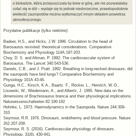
o blokadzie, która przepuszczała by krew w górę, ale nie pozwalałaby
cofać się w dół – wydaje się to jednak niedorzeczne, prawdopodobnie
wielkość zauropodów można wytłumaczyć innym składem powietrza
atmosferycznego.
Przydatne publikacje (tylko niektóre):
Badeer, H.S., and Hicks, J.W. 1996. Circulation to the head of
Barosaurus revisited: theoretical considerations. Comparative
Biochemistry and Physiology 114A:197-203.
Choy, D. S. and Altman, P. 1992. The cardiovascular system of
Barosaurus. The Lancet 340:543-536.
Daniels, C.B., and J. Pratt. 1992. Breathing in long-necked dinosaurs; did
the sauropods have bird lungs? Comparative Biochemistry and
Physiology 101A:43-46.
Gunga, H.C., Kirsch, K.A., Baartz. F., Röcker, L., Heinrich, W.-D.,
Lisowski, W., Wiedemann, A., and Albertz, J. 1995. New data on the
dimensions of Brachiosaurus brancai and their physiological implications.
Naturwissenschafeeten 82:190-192
Hohnke, L. 1973. Haemodynamics in the Sauropoda. Nature 244:309-
310.
Seymour, R.R. 1976. Dinosaurs, endothermy and blood pressure. Nature
262:207-208.
Seymour, R. S. (2016). Cardiovascular physiology of dinosaurs.
Physiology, 31(6), 430-441.