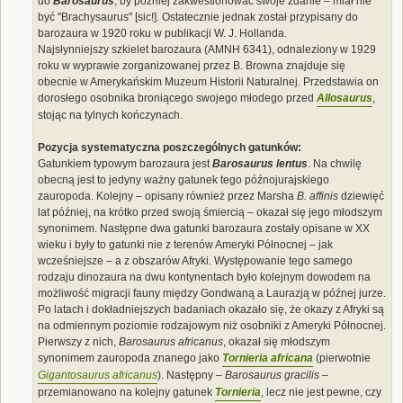
do
Barosaurus
, by później zakwestionować swoje zdanie – miał nie
być "Brachysaurus" [sic!]. Ostatecznie jednak został przypisany do
barozaura w 1920 roku w publikacji W. J. Hollanda.
Najsłynniejszy szkielet barozaura (AMNH 6341), odnaleziony w 1929
roku w wyprawie zorganizowanej przez B. Browna znajduje się
obecnie w Amerykańskim Muzeum Historii Naturalnej. Przedstawia on
dorosłego osobnika broniącego swojego młodego przed
Allosaurus
,
stojąc na tylnych kończynach.
Pozycja systematyczna poszczególnych gatunków:
Gatunkiem typowym barozaura jest
Barosaurus lentus
. Na chwilę
obecną jest to jedyny ważny gatunek tego późnojurajskiego
zauropoda. Kolejny – opisany również przez Marsha
B. affinis
dziewięć
lat później, na krótko przed swoją śmiercią – okazał się jego młodszym
synonimem. Następne dwa gatunki barozaura zostały opisane w XX
wieku i były to gatunki nie z terenów Ameryki Północnej – jak
wcześniejsze – a z obszarów Afryki. Występowanie tego samego
rodzaju dinozaura na dwu kontynentach było kolejnym dowodem na
możliwość migracji fauny między Gondwaną a Laurazją w późnej jurze.
Po latach i dokładniejszych badaniach okazało się, że okazy z Afryki są
na odmiennym poziomie rodzajowym niż osobniki z Ameryki Północnej.
Pierwszy z nich,
Barosaurus africanus
, okazał się młodszym
synonimem zauropoda znanego jako
Tornieria africana
(pierwotnie
Gigantosaurus africanus
). Następny –
Barosaurus gracilis
–
przemianowano na kolejny gatunek
Tornieria
, lecz nie jest pewne, czy