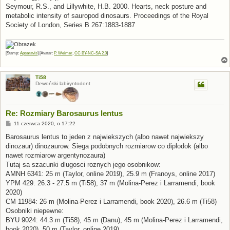
Seymour, R.S., and Lillywhite, H.B. 2000. Hearts, neck posture and
metabolic intensity of sauropod dinosaurs. Proceedings of the Royal
Society of London, Series B 267:1883-1887
[Stamp:
Apsaravis
] [Avatar:
P. Weimer
,
CC BY-NC-SA 2.0
]
Ti58
Dewoński labiryntodont
Re: Rozmiary Barosaurus lentus
P
11 czerwca 2020, o 17:22
o
s
Barosaurus lentus to jeden z najwiekszych (albo nawet najwiekszy
t
dinozaur) dinozaurow. Siega podobnych rozmiarow co diplodok (albo
nawet rozmiarow argentynozaura)
Tutaj sa szacunki dlugosci roznych jego osobnikow:
AMNH 6341: 25 m (Taylor, online 2019), 25.9 m (Franoys, online 2017)
YPM 429: 26.3 - 27.5 m (Ti58), 37 m (Molina-Perez i Larramendi, book
2020)
CM 11984: 26 m (Molina-Perez i Larramendi, book 2020), 26.6 m (Ti58)
Osobniki niepewne:
BYU 9024: 44.3 m (Ti58), 45 m (Danu), 45 m (Molina-Perez i Larramendi,
book 2020), 50 m (Taylor, online 2019)