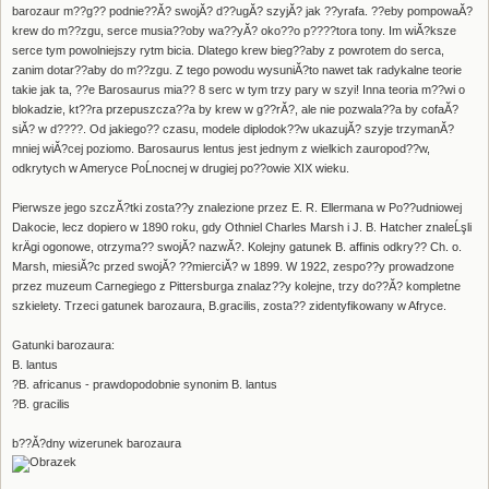
barozaur m??g?? podnie??Ă? swojĂ? d??ugĂ? szyjĂ? jak ??yrafa. ??eby pompowaĂ?
krew do m??zgu, serce musia??oby wa??yĂ? oko??o p????tora tony. Im wiĂ?ksze
serce tym powolniejszy rytm bicia. Dlatego krew bieg??aby z powrotem do serca,
zanim dotar??aby do m??zgu. Z tego powodu wysuniĂ?to nawet tak radykalne teorie
takie jak ta, ??e Barosaurus mia?? 8 serc w tym trzy pary w szyi! Inna teoria m??wi o
blokadzie, kt??ra przepuszcza??a by krew w g??rĂ?, ale nie pozwala??a by cofaĂ?
siĂ? w d????. Od jakiego?? czasu, modele diplodok??w ukazujĂ? szyje trzymanĂ?
mniej wiĂ?cej poziomo. Barosaurus lentus jest jednym z wielkich zauropod??w,
odkrytych w Ameryce PoĹnocnej w drugiej po??owie XIX wieku.
Pierwsze jego szczĂ?tki zosta??y znalezione przez E. R. Ellermana w Po??udniowej
Dakocie, lecz dopiero w 1890 roku, gdy Othniel Charles Marsh i J. B. Hatcher znaleĹşli
krÄgi ogonowe, otrzyma?? swojĂ? nazwĂ?. Kolejny gatunek B. affinis odkry?? Ch. o.
Marsh, miesiĂ?c przed swojĂ? ??mierciĂ? w 1899. W 1922, zespo??y prowadzone
przez muzeum Carnegiego z Pittersburga znalaz??y kolejne, trzy do??Ă? kompletne
szkielety. Trzeci gatunek barozaura, B.gracilis, zosta?? zidentyfikowany w Afryce.
Gatunki barozaura:
B. lantus
?B. africanus - prawdopodobnie synonim B. lantus
?B. gracilis
b??Ă?dny wizerunek barozaura