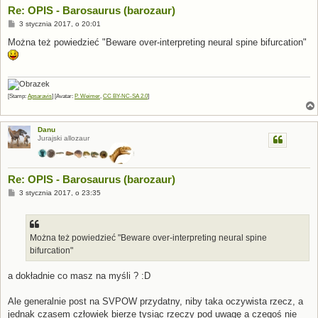
Re: OPIS - Barosaurus (barozaur)
P
3 stycznia 2017, o 20:01
o
s
Można też powiedzieć "Beware over-interpreting neural spine bifurcation"
t
[Stamp:
Apsaravis
] [Avatar:
P. Weimer
,
CC BY-NC-SA 2.0
]
Danu
Jurajski allozaur
Re: OPIS - Barosaurus (barozaur)
P
3 stycznia 2017, o 23:35
o
s
t
Można też powiedzieć "Beware over-interpreting neural spine
bifurcation"
a dokładnie co masz na myśli ? :D
Ale generalnie post na SVPOW przydatny, niby taka oczywista rzecz, a
jednak czasem człowiek bierze tysiąc rzeczy pod uwagę a czegoś nie