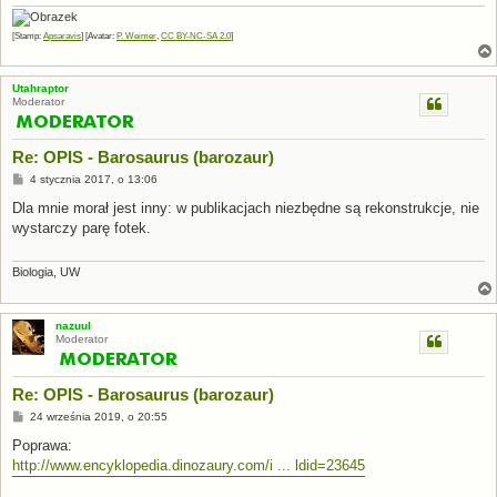
[Stamp:
Apsaravis
] [Avatar:
P. Weimer
,
CC BY-NC-SA 2.0
]
Utahraptor
Moderator
Re: OPIS - Barosaurus (barozaur)
P
4 stycznia 2017, o 13:06
o
s
Dla mnie morał jest inny: w publikacjach niezbędne są rekonstrukcje, nie
t
wystarczy parę fotek.
Biologia, UW
nazuul
Moderator
Re: OPIS - Barosaurus (barozaur)
P
24 września 2019, o 20:55
o
s
Poprawa:
t
http://www.encyklopedia.dinozaury.com/i ... ldid=23645