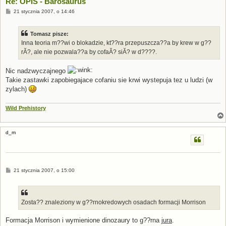
Re: OPIS - Barosaurus
P
21 stycznia 2007, o 14:46
o
s
t
Tomasz pisze:
Inna teoria m??wi o blokadzie, kt??ra przepuszcza??a by krew w g??
rĂ?, ale nie pozwala??a by cofaĂ? siĂ? w d????.
Nic nadzwyczajnego
Takie zastawki zapobiegajace cofaniu sie krwi wystepuja tez u ludzi (w
zylach)
Wild Prehistory
d_m
P
21 stycznia 2007, o 15:00
o
s
t
Zosta?? znaleziony w g??rnokredowych osadach formacji Morrison
Formacja Morrison i wymienione dinozaury to g??rna
jura
.