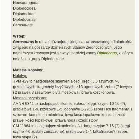
Neosauropoda
Diplodocidea
Diplodocidae
Diplodocinae
Barosaurus
Wstęp:
Barosaurus
to rodzaj późnojurajskiego zaawansowanego diplodokida
żyjącego na obszarze dzisiejszych Stanów Zjednoczonych. Jego
najbliższym krewnym jest sławny i bardziej znany
Diplodocus
, z którym
należą do grupy Diplodocinae.
Materiał kopalny:
Holotyp:
YPM 429 to następujące skamieniałości: kręgi: 3,5 szyjnych, >6
grzbietowych, fragmenty krzyżowych, >13 ogonowych; żebra (7 lewych
i 2 prawe), 3 szewrony, płyta mostkowa i prawa kość łonowa.
Materiał przypisany:
AMNH 6341 to następujące skamieniałości: kręgi: szyjne 10-16 (?),
grzbietowe 1-9, krzyżowe 1-5, ogonowe 1-29; 6 żeber i ich fragmenty, 1
szewron, kompletna miednica, lewa kość łopatkowo-krucza i część
prawej kości łopatkowej, prawa noga i część stopy.
CM 11984 to następujące skamieniałości: kręgi: szyjne 7-16 (?) (kręgi
szyjne 4-6 zostały zniszczone), grzbietowe 1-7, kilka(naście?) żeber,
lewa stopa (?).