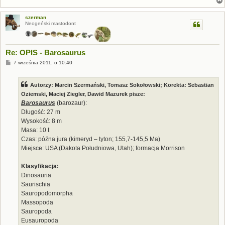
szerman
Neogeński mastodont
Re: OPIS - Barosaurus
P
7 września 2011, o 10:40
o
s
t
Autorzy: Marcin Szermański, Tomasz Sokołowski; Korekta: Sebastian
Oziemski, Maciej Ziegler, Dawid Mazurek pisze:
Barosaurus
(barozaur):
Długość: 27 m
Wysokość: 8 m
Masa: 10 t
Czas: późna jura (kimeryd – tyton; 155,7-145,5 Ma)
Miejsce: USA (Dakota Południowa, Utah); formacja Morrison
Klasyfikacja:
Dinosauria
Saurischia
Sauropodomorpha
Massopoda
Sauropoda
Eusauropoda