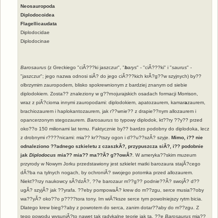
Neosauropoda
Diplodocoidea
Flagellicaudata
Diplodocidae
Diplodocinae
Barosaurus
(z Greckiego "ciĂ???ki jaszczur", "
b
arys
" - "ciĂ???ki" i "
saurus
" -
"jaszczur"; jego nazwa odnosi siĂ? do jego ciĂ???kich krĂ?g??w szyjnych) by??
olbrzymim zauropodem, blisko spokrewnionym z bardziej znanym od siebie
diplodokiem. Zosta?? znaleziony w g??rnojurajskich osadach formacji Morrison,
wraz z piĂ?cioma innymi zauropodami: diplodokiem, apatozaurem, kamar
a
zaurem,
brachiozaurem i haplokantozaurem, jak r??wnie?? z drapie??nym allozaurem i
opancerzonym stegozaurem.
Barosaurus
to typowy diplodok, kt??ry ??y?? przed
oko??o 150 milionami lat temu. Faktycznie by?? bardzo podobny do diplodoka, lecz
z drobnymi r????nicami: mia?? kr??tszy ogon i d??u??szĂ? szyje.
Mimo, i?? nie
odnaleziono ??adnego szkieletu z czaszkĂ?, przypuszcza siĂ?, i?? podobnie
jak
Diplodocus
mia?? mia?? ma??Ă? g??owĂ?
. W ameryka??skim muzeum
przyrody w Nowym Jorku przedstawiony jest szkielet matki barozaura stajĂ?cego
dĂ?ba na tylnych nogach, by ochroniĂ? swojego potomka przed allozaurem.
Niekt??rzy naukowcy sĂ?dzĂ?, ??e barozaur m??g?? podnie??Ă? swojĂ? d??
ugĂ? szyjĂ? jak ??yrafa. ??eby pompowaĂ? krew do m??zgu, serce musia??oby
wa??yĂ? oko??o p????tora tony. Im wiĂ?ksze serce tym powolniejszy rytm bicia.
Dlatego krew bieg??aby z powrotem do serca, zanim dotar??aby do m??zgu. Z
tego powodu wysuniĂ?to nawet tak radykalne teorie jak ta, ??e
Barosaurus
mia??