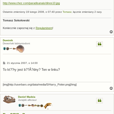
http://www.chez.com/paradisanais/dinos10.jpg
Ostatnio zmieniony 19 lutego 2008, o 07:40 przez
Tomasz
, łącznie zmieniany 2 razy.
Tomasz Sokołowski
Koniecznie zapoznaj się z
Regulaminem
!
Dominik
Dewoński labiryntodont
P
21 stycznia 2007, o 14:00
o
s
To kt??ry jest b??Ă?dny? Ten w linku?
t
[img]http://userbars.org/data/media/5/Harry_Potter.png[/img]
Daniel Madzia
Jurajski allozaur