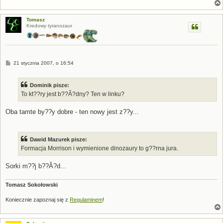
Tomasz
Kredowy tyranozaur
P
21 stycznia 2007, o 16:54
o
s
t
Dominik pisze:
To kt??ry jest b??Ă?dny? Ten w linku?
Oba tamte by??y dobre - ten nowy jest z??y...
Dawid Mazurek pisze:
Formacja Morrison i wymienione dinozaury to g??rna jura.
Sorki m??j b??Ă?d...
Tomasz Sokołowski
Koniecznie zapoznaj się z
Regulaminem
!