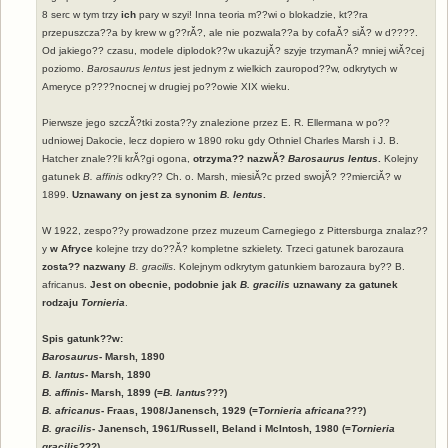
8 serc w tym trzy
ich
pary w szyi! Inna teoria m??wi o blokadzie, kt??ra
przepuszcza??a by krew w g??rĂ?, ale nie pozwala??a by cofaĂ? siĂ? w d????.
Od jakiego?? czasu, modele diplodok??w ukazujĂ? szyje trzymanĂ? mniej wiĂ?cej
poziomo.
Barosaurus lentus
jest jednym z wielkich zauropod??w, odkrytych w
Ameryce p????nocnej w drugiej po??owie XIX wieku.
Pierwsze jego szczĂ?tki zosta??y znalezione przez E. R. Ellermana w po??
udniowej Dakocie, lecz dopiero w 1890 roku gdy Othniel Charles Marsh i J. B.
Hatcher znale??li krĂ?gi ogona,
otrzyma?? nazwĂ?
Barosaurus lentus
.
Kolejny
gatunek
B. affinis
odkry?? Ch. o. Marsh, miesiĂ?c przed swojĂ? ??mierciĂ? w
1899.
Uznawany on jest za synonim
B. lentus
.
W 1922, zespo??y prowadzone przez muzeum Carnegiego z Pittersburga znalaz??
y
w Afryce
kolejne trzy do??Ă? kompletne szkielety. Trzeci gatunek barozaura
zosta?? nazwany
B. gracilis
. Kolejnym odkrytym gatunkiem barozaura by?? B.
africanus.
Jest on obecnie, podobnie jak
B. gracilis
uznawany za gatunek
rodzaju
Tornieria
.
Spis gatunk??w:
Barosaurus
- Marsh, 1890
B. lantus
- Marsh, 1890
B. affinis
- Marsh, 1899 (=
B. lantus
???)
B. africanus
- Fraas, 1908/Janensch, 1929 (=
Tornieria africana
???)
B. gracilis
- Janensch, 1961/Russell, Beland i McIntosh, 1980 (=
Tornieria
gracilis
???)