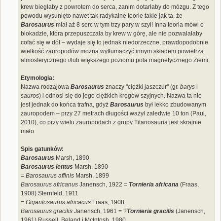
krew biegłaby z powrotem do serca, zanim dotarłaby do mózgu. Z tego
powodu wysunięto nawet tak radykalne teorie takie jak ta, że
Barosaurus
miał aż 8 serc w tym trzy pary w szyi! Inna teoria mówi o
blokadzie, która przepuszczała by krew w górę, ale nie pozwalałaby
cofać się w dół – wydaje się to jednak niedorzeczne, prawdopodobnie
wielkość zauropodów można wytłumaczyć innym składem powietrza
atmosferycznego i/lub większego poziomu pola magnetycznego Ziemi.
Etymologia:
Nazwa rodzajowa
Barosaurus
znaczy "ciężki jaszczur" (gr.
barys
i
sauros
) i odnosi się do jego ciężkich kręgów szyjnych. Nazwa ta nie
jest jednak do końca trafna, gdyż
Barosaurus
był lekko zbudowanym
zauropodem – przy 27 metrach długości ważył zaledwie 10 ton (Paul,
2010), co przy wielu zauropodach z grupy Titanosauria jest skrajnie
mało.
Spis gatunków:
Barosaurus
Marsh, 1890
Barosaurus lentus
Marsh, 1890
=
Barosaurus affinis
Marsh, 1899
Barosaurus africanus
Janensch, 1922 =
Tornieria africana
(Fraas,
1908) Sternfeld, 1911
=
Gigantosaurus africacus
Fraas, 1908
Barosaurus gracilis
Janensch, 1961 = ?
Tornieria gracilis
(Janensch,
1961) Russell, Beland i McIntosh, 1980