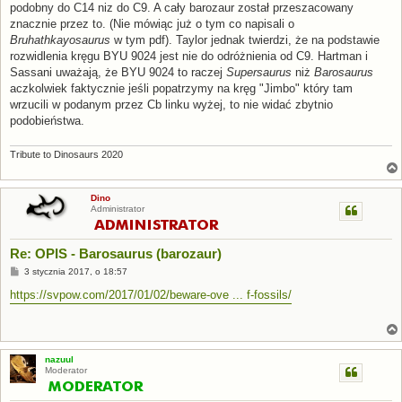
podobny do C14 niz do C9. A cały barozaur został przeszacowany
znacznie przez to. (Nie mówiąc już o tym co napisali o
Bruhathkayosaurus
w tym pdf). Taylor jednak twierdzi, że na podstawie
rozwidlenia kręgu BYU 9024 jest nie do odróżnienia od C9. Hartman i
Sassani uważają, że BYU 9024 to raczej
Supersaurus
niż
Barosaurus
aczkolwiek faktycznie jeśli popatrzymy na kręg "Jimbo" który tam
wrzucili w podanym przez Cb linku wyżej, to nie widać zbytnio
podobieństwa.
Tribute to Dinosaurs 2020
Dino
Administrator
Re: OPIS - Barosaurus (barozaur)
P
3 stycznia 2017, o 18:57
o
s
https://svpow.com/2017/01/02/beware-ove ... f-fossils/
t
nazuul
Moderator