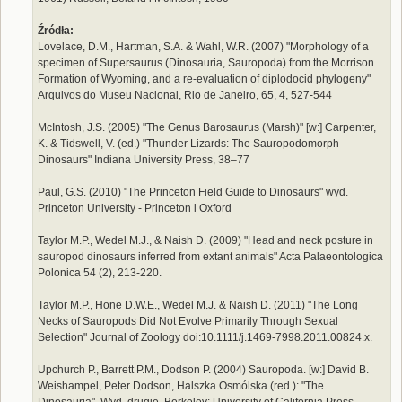
Źródła:
Lovelace, D.M., Hartman, S.A. & Wahl, W.R. (2007) "Morphology of a
specimen of Supersaurus (Dinosauria, Sauropoda) from the Morrison
Formation of Wyoming, and a re-evaluation of diplodocid phylogeny"
Arquivos do Museu Nacional, Rio de Janeiro, 65, 4, 527-544
McIntosh, J.S. (2005) "The Genus Barosaurus (Marsh)" [w:] Carpenter,
K. & Tidswell, V. (ed.) "Thunder Lizards: The Sauropodomorph
Dinosaurs" Indiana University Press, 38–77
Paul, G.S. (2010) "The Princeton Field Guide to Dinosaurs" wyd.
Princeton University - Princeton i Oxford
Taylor M.P., Wedel M.J., & Naish D. (2009) "Head and neck posture in
sauropod dinosaurs inferred from extant animals" Acta Palaeontologica
Polonica 54 (2), 213-220.
Taylor M.P., Hone D.W.E., Wedel M.J. & Naish D. (2011) "The Long
Necks of Sauropods Did Not Evolve Primarily Through Sexual
Selection" Journal of Zoology doi:10.1111/j.1469-7998.2011.00824.x.
Upchurch P., Barrett P.M., Dodson P. (2004) Sauropoda. [w:] David B.
Weishampel, Peter Dodson, Halszka Osmólska (red.): "The
Dinosauria". Wyd. drugie. Berkeley: University of California Press