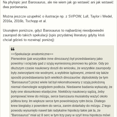
Na phylopic jest Barosaurus, ale nie wiem jak go wstawić ani jak wstawić
dwa porównania.
Można jeszcze uzupełnić o ilustracje np. z SVPOW, Lull, Taylor i Wedel,
2016a, 2016b, Tschopp et al.
Usunąłem poniższe, gdyż Barosaurus to najbardziej nieodpowiedni
zauropod do takich spekulacji (spis przydatnej literatury gdyby ktoś
chciał gdzieś to rozwinąć poniżej):
==Spekulacje anatomiczne==
Pierwotnie (jak wszystkie inne dinozaury) był przedstawiany jako
powolny i ociężały gad z szyją wyniesioną pionowo ku górze. Gdy po
dłuższym czasie naukowcy doszli do wniosku, że wszystkie zauropody
były zwierzętami nie wodnymi, a wybitnie lądowymi, zmienił się także
sposób przedstawiania tych wielkich dinozaurów: diplodokidy (w tym
''Barosaurus'') przez wiele lat był rekonstruowany z szyją położoną
niemal równolegle względem podłoża. Niedawne badania wykazały, że
były one stosunkowo elastyczne. Niektórzy naukowcy sądzą, żeby
pompować krew do mózgu, serce barozaura musiałoby ważyć około
półtora tony. Im większe serce tym powolniejszy rytm bicia. Dlatego
krew biegłaby z powrotem do serca, zanim dotarłaby do mózgu. Z tego
powodu wysunięto nawet tak radykalne hipotezy takie jak ta, że
''Barosaurus'' miał aż 8 serc w tym trzy pary w szyi! Inna hipoteza mówi