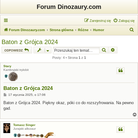
Forum Dinozaury.com
Zarejestruj się
Zaloguj się
S
Forum Dinozaury.com
Strona główna
Różne
Humor
z
Baton z Grójca 2024
u
Szukaj
Wyszukiwanie
ODPOWIEDZ
k
Posty: 4 • Strona
1
z
1
a
Stary
j
Kambryjski trylobit
Baton z Grójca 2024
P
17 stycznia 2025, o 17:06
o
s
Baton z Grójca 2024. Piękny okaz, póki co do rozszyfrowania. Na pewno
t
gad.
Tomasz Singer
Jurajski allozaur