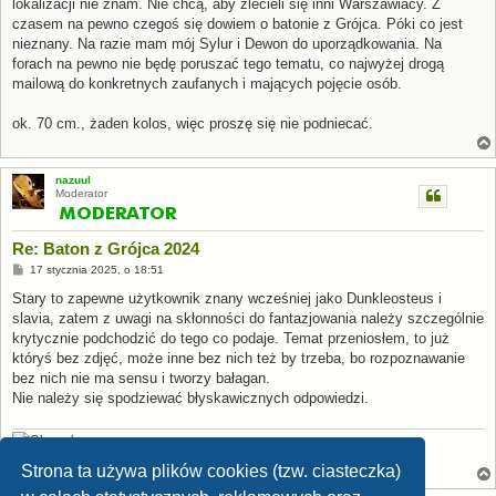
lokalizacji nie znam. Nie chcą, aby zlecieli się inni Warszawiacy. Z
czasem na pewno czegoś się dowiem o batonie z Grójca. Póki co jest
nieznany. Na razie mam mój Sylur i Dewon do uporządkowania. Na
forach na pewno nie będę poruszać tego tematu, co najwyżej drogą
mailową do konkretnych zaufanych i mających pojęcie osób.
ok. 70 cm., żaden kolos, więc proszę się nie podniecać.
nazuul
Moderator
Re: Baton z Grójca 2024
P
17 stycznia 2025, o 18:51
o
s
Stary to zapewne użytkownik znany wcześniej jako Dunkleosteus i
t
slavia, zatem z uwagi na skłonności do fantazjowania należy szczególnie
krytycznie podchodzić do tego co podaje. Temat przeniosłem, to już
któryś bez zdjęć, może inne bez nich też by trzeba, bo rozpoznawanie
bez nich nie ma sensu i tworzy bałagan.
Nie należy się spodziewać błyskawicznych odpowiedzi.
[Stamp:
Apsaravis
] [Avatar:
P. Weimer
,
CC BY-NC-SA 2.0
]
Strona ta używa plików cookies (tzw. ciasteczka)