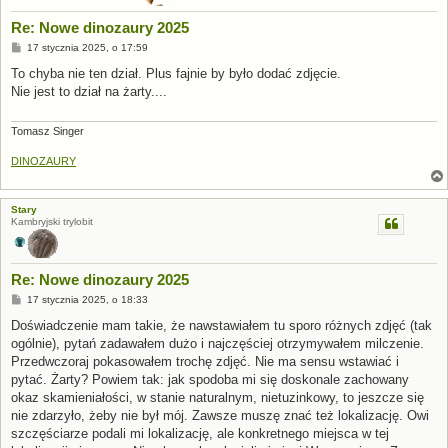
Re: Nowe dinozaury 2025
P
17 stycznia 2025, o 17:59
o
s
To chyba nie ten dział. Plus fajnie by było dodać zdjęcie.
t
Nie jest to dział na żarty....
Tomasz Singer
DINOZAURY
Stary
Kambryjski trylobit
Re: Nowe dinozaury 2025
P
17 stycznia 2025, o 18:33
o
s
Doświadczenie mam takie, że nawstawiałem tu sporo różnych zdjęć (tak
t
ogólnie), pytań zadawałem dużo i najczęściej otrzymywałem milczenie.
Przedwczoraj pokasowałem trochę zdjęć. Nie ma sensu wstawiać i
pytać. Żarty? Powiem tak: jak spodoba mi się doskonale zachowany
okaz skamieniałości, w stanie naturalnym, nietuzinkowy, to jeszcze się
nie zdarzyło, żeby nie był mój. Zawsze muszę znać też lokalizację. Owi
szczęściarze podali mi lokalizację, ale konkretnego miejsca w tej