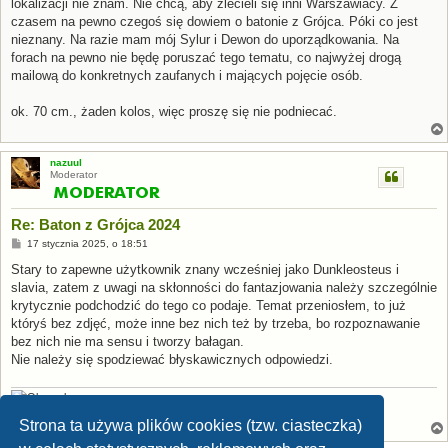
lokalizacji nie znam. Nie chcą, aby zlecieli się inni Warszawiacy. Z
czasem na pewno czegoś się dowiem o batonie z Grójca. Póki co jest
nieznany. Na razie mam mój Sylur i Dewon do uporządkowania. Na
forach na pewno nie będę poruszać tego tematu, co najwyżej drogą
mailową do konkretnych zaufanych i mających pojęcie osób.
ok. 70 cm., żaden kolos, więc proszę się nie podniecać.
nazuul
Moderator
Re: Baton z Grójca 2024
P
17 stycznia 2025, o 18:51
o
s
Stary to zapewne użytkownik znany wcześniej jako Dunkleosteus i
t
slavia, zatem z uwagi na skłonności do fantazjowania należy szczególnie
krytycznie podchodzić do tego co podaje. Temat przeniosłem, to już
któryś bez zdjęć, może inne bez nich też by trzeba, bo rozpoznawanie
bez nich nie ma sensu i tworzy bałagan.
Nie należy się spodziewać błyskawicznych odpowiedzi.
[Stamp:
Apsaravis
] [Avatar:
P. Weimer
,
CC BY-NC-SA 2.0
]
Strona ta używa plików cookies (tzw. ciasteczka)