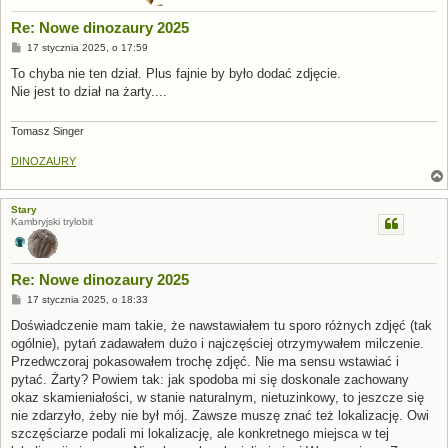
Re: Nowe dinozaury 2025
P
17 stycznia 2025, o 17:59
o
s
To chyba nie ten dział. Plus fajnie by było dodać zdjęcie.
t
Nie jest to dział na żarty....
Tomasz Singer
DINOZAURY
Stary
Kambryjski trylobit
Re: Nowe dinozaury 2025
P
17 stycznia 2025, o 18:33
o
s
Doświadczenie mam takie, że nawstawiałem tu sporo różnych zdjęć (tak
t
ogólnie), pytań zadawałem dużo i najczęściej otrzymywałem milczenie.
Przedwczoraj pokasowałem trochę zdjęć. Nie ma sensu wstawiać i
pytać. Żarty? Powiem tak: jak spodoba mi się doskonale zachowany
okaz skamieniałości, w stanie naturalnym, nietuzinkowy, to jeszcze się
nie zdarzyło, żeby nie był mój. Zawsze muszę znać też lokalizację. Owi
szczęściarze podali mi lokalizację, ale konkretnego miejsca w tej