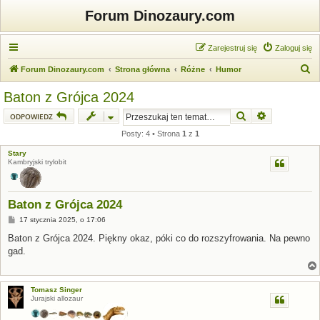
Forum Dinozaury.com
Zarejestruj się
Zaloguj się
S
Forum Dinozaury.com
Strona główna
Różne
Humor
z
Baton z Grójca 2024
u
Szukaj
Wyszukiwanie
ODPOWIEDZ
k
Posty: 4 • Strona
1
z
1
a
Stary
j
Kambryjski trylobit
Baton z Grójca 2024
P
17 stycznia 2025, o 17:06
o
s
Baton z Grójca 2024. Piękny okaz, póki co do rozszyfrowania. Na pewno
t
gad.
Tomasz Singer
Jurajski allozaur