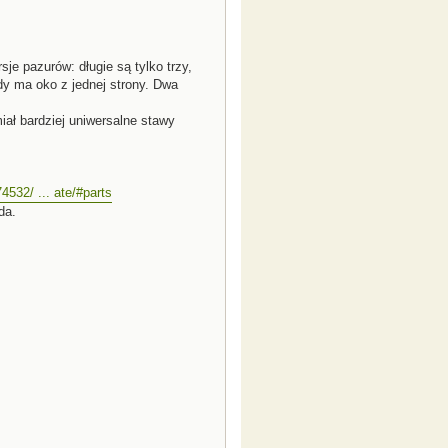
je pazurów: długie są tylko trzy,
y ma oko z jednej strony. Dwa
iał bardziej uniwersalne stawy
532/ ... ate/#parts
da.