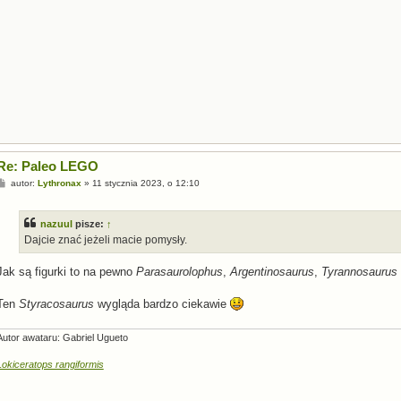
Re: Paleo LEGO
P
autor:
Lythronax
»
11 stycznia 2023, o 12:10
o
s
t
nazuul
pisze:
↑
Dajcie znać jeżeli macie pomysły.
Jak są figurki to na pewno
Parasaurolophus
,
Argentinosaurus
,
Tyrannosaurus
Ten
Styracosaurus
wygląda bardzo ciekawie
Autor awataru: Gabriel Ugueto
Lokiceratops rangiformis