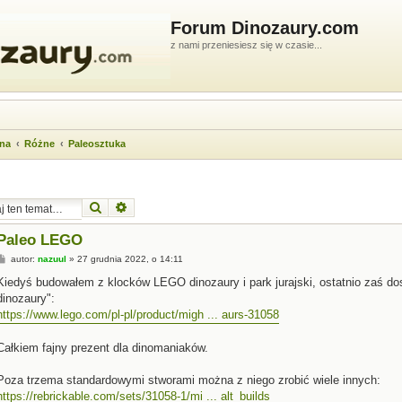
Forum Dinozaury.com
z nami przeniesiesz się w czasie...
wna
Różne
Paleosztuka
Szukaj
Wyszukiwanie zaawansowane
Paleo LEGO
P
autor:
nazuul
»
27 grudnia 2022, o 14:11
o
s
Kiedyś budowałem z klocków LEGO dinozaury i park jurajski, ostatnio zaś d
t
dinozaury":
https://www.lego.com/pl-pl/product/migh ... aurs-31058
Całkiem fajny prezent dla dinomaniaków.
Poza trzema standardowymi stworami można z niego zrobić wiele innych:
https://rebrickable.com/sets/31058-1/mi ... alt_builds