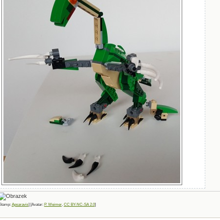
Stamp:
Apsaravis
] [Avatar:
P. Weimer
,
CC BY-NC-SA 2.0
]