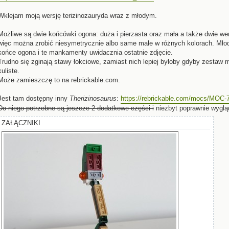
Wklejam moją wersję terizinozauryda wraz z młodym.
Możliwe są dwie końcówki ogona: duża i pierzasta oraz mała a także dwie wers
więc można zrobić niesymetrycznie albo same małe w różnych kolorach. Młod
końce ogona i te mankamenty uwidacznia ostatnie zdjęcie.
Trudno się zginają stawy łokciowe, zamiast nich lepiej byłoby gdyby zestaw m
kuliste.
Może zamieszczę to na rebrickable.com.
Jest tam dostępny inny
Therizinosaurus
:
https://rebrickable.com/mocs/MOC-74
Do niego potrzebne są jeszcze 2 dodatkowe części i
niezbyt poprawnie wyglą
ZAŁĄCZNIKI