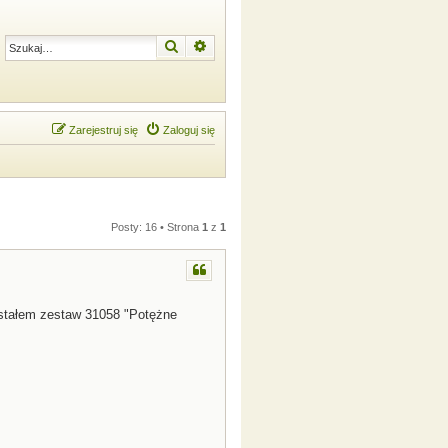
Szukaj
Wyszukiwanie zaawansowane
Zarejestruj się
Zaloguj się
Posty: 16 • Strona
1
z
1
ostałem zestaw 31058 "Potężne