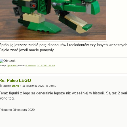
Spróbuję jeszcze zrobić parę dinozaurów i radiodontów czy innych wczesnyc
Dajcie znać jeżeli macie pomysły.
Stamp:
Apsaravis
] [Avatar:
P. Weimer
,
CC BY-NC-SA 2.0
]
Re: Paleo LEGO
P
autor:
Danu
»
11 stycznia 2023, o 05:49
o
s
Teraz figurki z lego są generalnie lepsze niż wcześniej w historii. Są też 2 ser
t
world tcg.
Tribute to Dinosaurs 2020