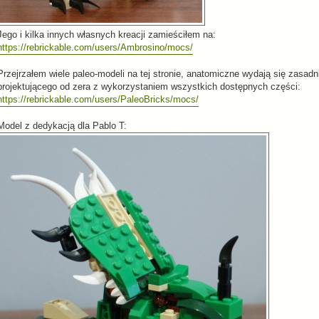
Jego i kilka innych własnych kreacji zamieściłem na:
https://rebrickable.com/users/Ambrosino/mocs/
Przejrzałem wiele paleo-modeli na tej stronie, anatomiczne wydają się zasadn
projektującego od zera z wykorzystaniem wszystkich dostępnych części:
https://rebrickable.com/users/PaleoBricks/mocs/
Model z dedykacją dla Pablo T: