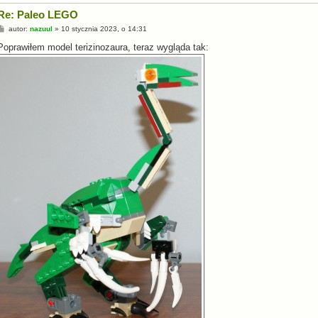
Re: Paleo LEGO
P
autor:
nazuul
»
10 stycznia 2023, o 14:31
o
s
Poprawiłem model terizinozaura, teraz wygląda tak:
t