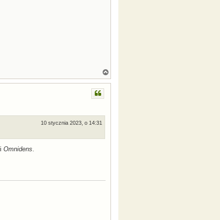
N
a
g
ó
r
ę
10 stycznia 2023, o 14:31
i
Omnidens
.