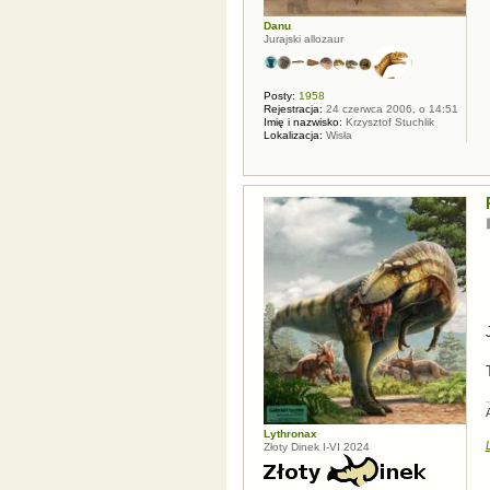
Danu
Jurajski allozaur
Posty:
1958
Rejestracja:
24 czerwca 2006, o 14:51
Imię i nazwisko:
Krzysztof Stuchlik
Lokalizacja:
Wisła
Lythronax
Złoty Dinek I-VI 2024