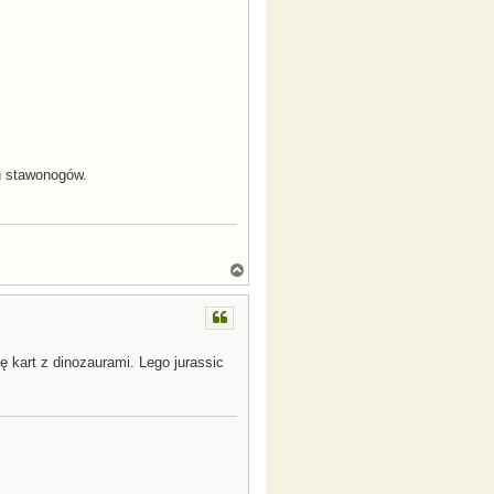
h stawonogów.
N
a
g
ó
r
ę
ię kart z dinozaurami. Lego jurassic