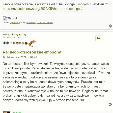
Krótkie streszczenie, zwłaszcza od "The Sponge Embryos That Aren’t":
https://evolutionnews.org/2020/05/the-m ... n-sponges/
[Stamp:
Apsaravis
] [Avatar:
P. Weimer
,
CC BY-NC-SA 2.0
]
kryty_niekrytyczny
Jurajski allozaur
Re: neoproterozoiczne embriony
P
24 sierpnia 2022, o 09:43
o
s
Na ten ostatni link bym uważał. To witryna kreacjonistyczna, autor wpisu
t
to też kreacjonista. Przedstawienie tak wielu różnych interpretacji, wraz z
poprzedzającym je stwierdzeniem, że "ewolucjoniści oczekiwali..." ma za
zadanie wywołać u odbiorcy wrażenie, że cała ta prekambryjska
paleontologia to tylko rzucanie dowolnych pomysłów. Prawda jest taka,
że po prostu interpretacja tak starych i tak prymitywnych form jest
bardzo trudna, a kontrowersje w nauce to nic nowego. Poglądy na temat
prekambryjskich gąbek były i są różne, ale wraz z napływem nowych
danych, coraz wyraźniej ewoluują w stronę konsensusu.
nazuul