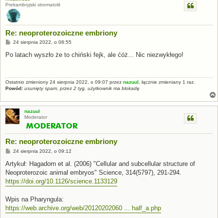
Prekambryjski stromatolit
Re: neoproterozoiczne embriony
P
24 sierpnia 2022, o 08:55
o
s
Po latach wyszło że to chiński fejk, ale ćóż... Nic niezwykłego!
t
Ostatnio zmieniony 24 sierpnia 2022, o 09:07 przez
nazuul
, łącznie zmieniany 1 raz.
Powód:
usunięty spam, przez 2 tyg. użytkownik ma blokadę
nazuul
Moderator
Re: neoproterozoiczne embriony
P
24 sierpnia 2022, o 09:12
o
s
Artykuł: Hagadorn et al. (2006) "Cellular and subcellular structure of
t
Neoproterozoic animal embryos" Science, 314(5797), 291-294.
https://doi.org/10.1126/science.1133129
Wpis na Pharyngula:
https://web.archive.org/web/20120202060 ... half_a.php