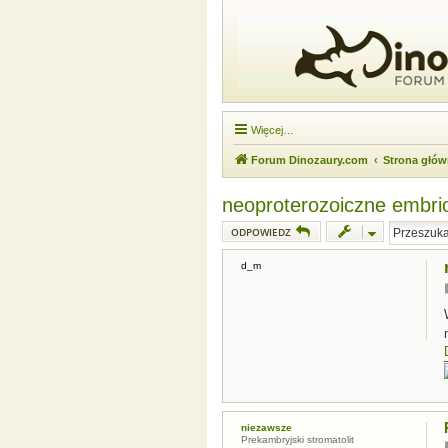
Więcej…
Forum Dinozaury.com
Strona głó
neoproterozoiczne embri
ODPOWIEDZ
d_m
niezawsze
Prekambryjski stromatolit