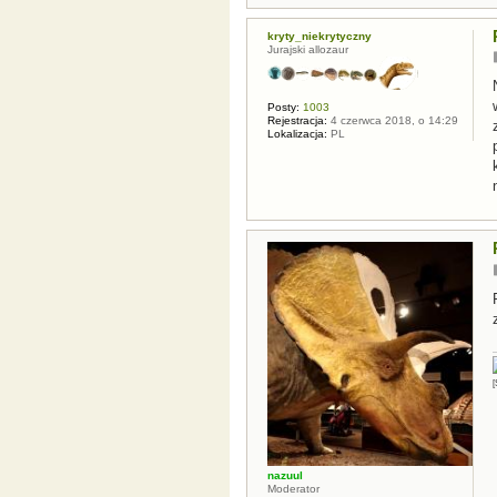
kryty_niekrytyczny
Jurajski allozaur
Posty:
1003
Rejestracja:
4 czerwca 2018, o 14:29
Lokalizacja:
PL
[
nazuul
Moderator