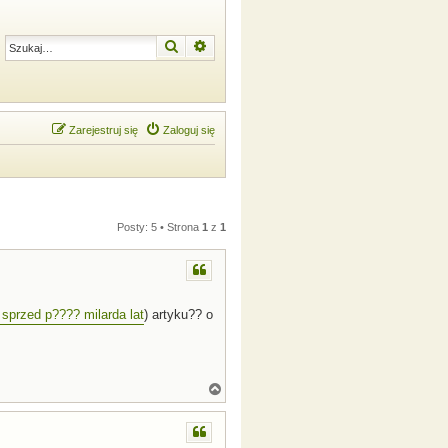
Szukaj
Wyszukiwanie zaawansowane
Zarejestruj się
Zaloguj się
Posty: 5 • Strona
1
z
1
sprzed p???? milarda lat
) artyku?? o
N
a
g
ó
r