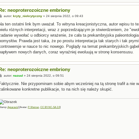
Re: neoproterozoiczne embriony
P
autor:
kryty_niekrytyczny
»
24 sierpnia 2022, o 09:43
o
s
Na ten ostatni link bym uważał. To witryna kreacjonistyczna, autor wpisu to t
t
wielu różnych interpretacji, wraz z poprzedzającym je stwierdzeniem, że "ewol
zadanie wywołać u odbiorcy wrażenie, że cała ta prekambryjska paleontologia
pomysłów. Prawda jest taka, że po prostu interpretacja tak starych i tak prym
kontrowersje w nauce to nic nowego. Poglądy na temat prekambryjskich gąbek 
napływem nowych danych, coraz wyraźniej ewoluują w stronę konsensusu.
Re: neoproterozoiczne embriony
P
autor:
nazuul
»
24 sierpnia 2022, o 09:51
o
s
Faktycznie. Nie przypominam sobie abym wcześniej na tą stronę trafił a nie w
t
zalinkowane konkretne publikacje, to na nich się należy skupić.
Stamp:
Apsaravis
] [Avatar:
P. Weimer
,
CC BY-NC-SA 2.0
]