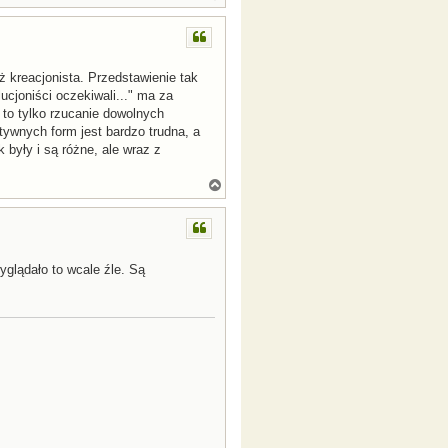
a
g
ó
r
ę
eż kreacjonista. Przedstawienie tak
ucjoniści oczekiwali..." ma za
 to tylko rzucanie dowolnych
itywnych form jest bardzo trudna, a
były i są różne, ale wraz z
N
a
g
ó
r
ę
yglądało to wcale źle. Są