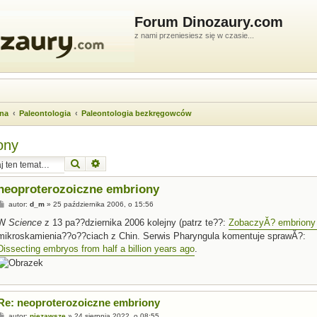
Forum Dinozaury.com
z nami przeniesiesz się w czasie...
wna
Paleontologia
Paleontologia bezkręgowców
ony
Szukaj
Wyszukiwanie zaawansowane
neoproterozoiczne embriony
P
autor:
d_m
»
25 października 2006, o 15:56
o
s
W
Science
z 13 pa??dziernika 2006 kolejny (patrz te??:
ZobaczyĂ? embriony 
t
mikroskamienia??o??ciach z Chin. Serwis Pharyngula komentuje sprawĂ?:
Dissecting embryos from half a billion years ago
.
Re: neoproterozoiczne embriony
P
autor:
niezawsze
»
24 sierpnia 2022, o 08:55