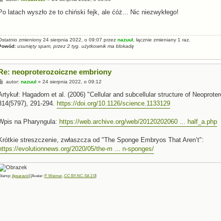
o
s
Po latach wyszło że to chiński fejk, ale ćóż... Nic niezwykłego!
t
Ostatnio zmieniony 24 sierpnia 2022, o 09:07 przez
nazuul
, łącznie zmieniany 1 raz.
Powód:
usunięty spam, przez 2 tyg. użytkownik ma blokadę
Re: neoproterozoiczne embriony
P
autor:
nazuul
»
24 sierpnia 2022, o 09:12
o
s
Artykuł: Hagadorn et al. (2006) "Cellular and subcellular structure of Neoprot
t
314(5797), 291-294.
https://doi.org/10.1126/science.1133129
Wpis na Pharyngula:
https://web.archive.org/web/20120202060 ... half_a.php
Krótkie streszczenie, zwłaszcza od "The Sponge Embryos That Aren’t":
https://evolutionnews.org/2020/05/the-m ... n-sponges/
Stamp:
Apsaravis
] [Avatar:
P. Weimer
,
CC BY-NC-SA 2.0
]