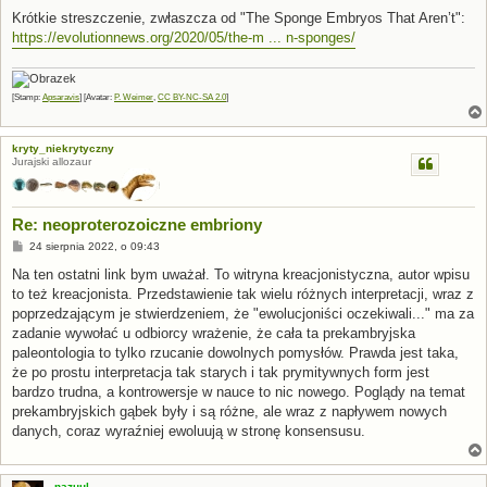
Krótkie streszczenie, zwłaszcza od "The Sponge Embryos That Aren’t":
https://evolutionnews.org/2020/05/the-m ... n-sponges/
[Stamp:
Apsaravis
] [Avatar:
P. Weimer
,
CC BY-NC-SA 2.0
]
kryty_niekrytyczny
Jurajski allozaur
Re: neoproterozoiczne embriony
P
24 sierpnia 2022, o 09:43
o
s
Na ten ostatni link bym uważał. To witryna kreacjonistyczna, autor wpisu
t
to też kreacjonista. Przedstawienie tak wielu różnych interpretacji, wraz z
poprzedzającym je stwierdzeniem, że "ewolucjoniści oczekiwali..." ma za
zadanie wywołać u odbiorcy wrażenie, że cała ta prekambryjska
paleontologia to tylko rzucanie dowolnych pomysłów. Prawda jest taka,
że po prostu interpretacja tak starych i tak prymitywnych form jest
bardzo trudna, a kontrowersje w nauce to nic nowego. Poglądy na temat
prekambryjskich gąbek były i są różne, ale wraz z napływem nowych
danych, coraz wyraźniej ewoluują w stronę konsensusu.
nazuul