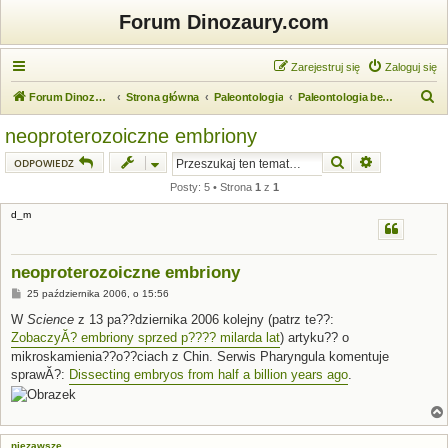
Forum Dinozaury.com
Zarejestruj się
Zaloguj się
S
Forum Dinozaury.com
Strona główna
Paleontologia
Paleontologia bezkręgowców
z
neoproterozoiczne embriony
u
Szukaj
Wyszukiwanie
ODPOWIEDZ
k
Posty: 5 • Strona
1
z
1
a
d_m
j
neoproterozoiczne embriony
P
25 października 2006, o 15:56
o
s
W
Science
z 13 pa??dziernika 2006 kolejny (patrz te??:
t
ZobaczyĂ? embriony sprzed p???? milarda lat
) artyku?? o
mikroskamienia??o??ciach z Chin. Serwis Pharyngula komentuje
sprawĂ?:
Dissecting embryos from half a billion years ago
.
niezawsze