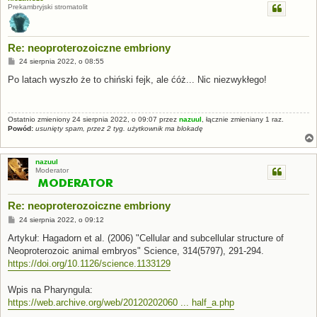
Prekambryjski stromatolit
Re: neoproterozoiczne embriony
P
24 sierpnia 2022, o 08:55
o
s
Po latach wyszło że to chiński fejk, ale ćóż... Nic niezwykłego!
t
Ostatnio zmieniony 24 sierpnia 2022, o 09:07 przez
nazuul
, łącznie zmieniany 1 raz.
Powód:
usunięty spam, przez 2 tyg. użytkownik ma blokadę
nazuul
Moderator
Re: neoproterozoiczne embriony
P
24 sierpnia 2022, o 09:12
o
s
Artykuł: Hagadorn et al. (2006) "Cellular and subcellular structure of
t
Neoproterozoic animal embryos" Science, 314(5797), 291-294.
https://doi.org/10.1126/science.1133129
Wpis na Pharyngula:
https://web.archive.org/web/20120202060 ... half_a.php