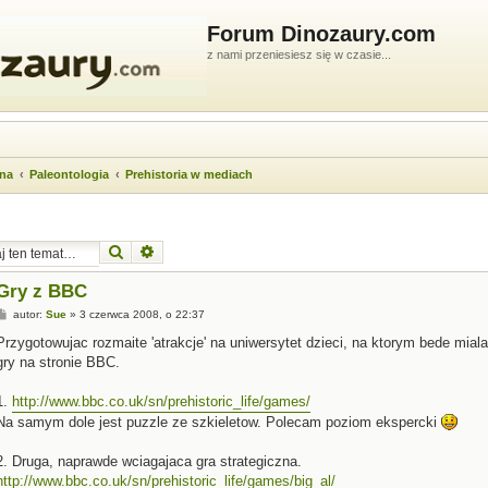
Forum Dinozaury.com
z nami przeniesiesz się w czasie...
wna
Paleontologia
Prehistoria w mediach
Szukaj
Wyszukiwanie zaawansowane
Gry z BBC
P
autor:
Sue
»
3 czerwca 2008, o 22:37
o
s
Przygotowujac rozmaite 'atrakcje' na uniwersytet dzieci, na ktorym bede mia
t
gry na stronie BBC.
1.
http://www.bbc.co.uk/sn/prehistoric_life/games/
Na samym dole jest puzzle ze szkieletow. Polecam poziom ekspercki
2. Druga, naprawde wciagajaca gra strategiczna.
http://www.bbc.co.uk/sn/prehistoric_life/games/big_al/