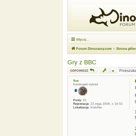
Więcej…
Forum Dinozaury.com
Strona głó
Gry z BBC
ODPOWIEDZ
Sue
Kambryjski trylobit
Posty:
31
Rejestracja:
22 maja 2008, o 16:52
Lokalizacja:
KrakĂłw