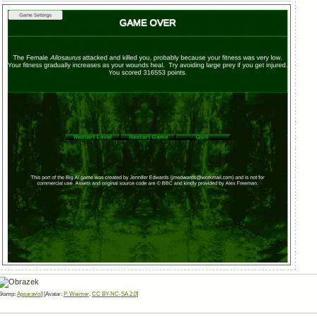
Stamp:
Apsaravis
] [Avatar:
P. Weimer
,
CC BY-NC-SA 2.0
]