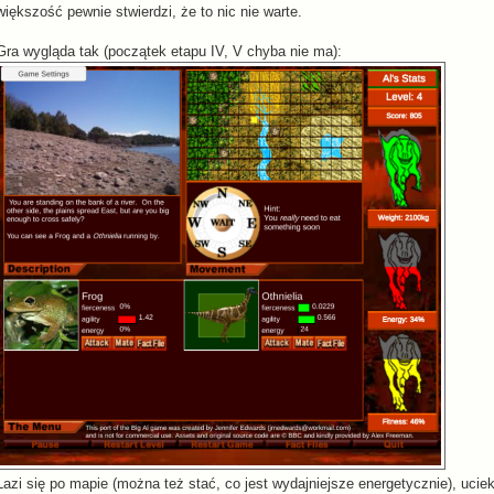
większość pewnie stwierdzi, że to nic nie warte.
Gra wygląda tak (początek etapu IV, V chyba nie ma):
Łazi się po mapie (można też stać, co jest wydajniejsze energetycznie), ucieka