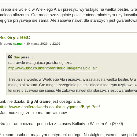
Trzeba sie wcielic w Wielkiego Ala i przezyc, wyrastajac na wielka bestie. 
malego allozaura. Gre moge szczegolnie polecic nieco mlodszym uzytkowniko
tej grze przyswaja sie sama. Ale zabawa nawet dla starszych jest gwarantow
Re: Gry z BBC
P
autor:
nazuul
»
30 marca 2026, o 22:07
o
s
t
Sue
pisze:
↑
naprawde wciagajaca gra strategiczna.
http://www.bbc.co.uk/sn/prehistoric_life/games/big_al/
Trzeba sie wcielic w Wielkiego Ala i przezyc, wyrastajac na wielka bestie. G
malego allozaura. Gre moge szczegolnie polecic nieco mlodszym uzytkowniko
tej grze przyswaja sie sama. Ale zabawa nawet dla starszych jest gwarantowa
Link nie działa.
Big Al Game
jest dostępna tu:
https://www.jenniferedwards.co.uk/unitygames/BigAlPort/
Mam nadzieję, że nie ma tam wirusów.
Gra jest archaiczna - pochodzi z czasów Ballady o Wielkim Alu (2000).
Polecam osobom mającym sentyment do tego. Nostalgłem, więc mi się podoba