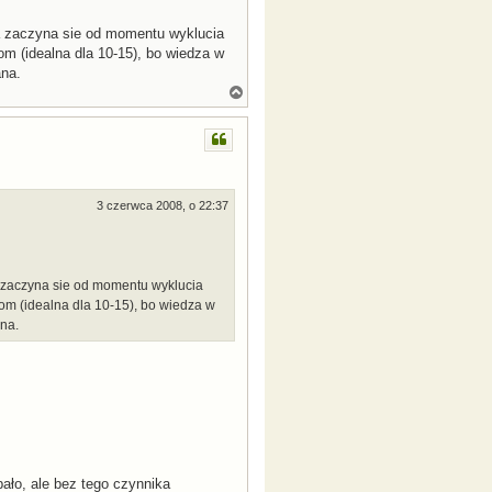
Gra zaczyna sie od momentu wyklucia
m (idealna dla 10-15), bo wiedza w
ana.
N
a
g
ó
r
ę
3 czerwca 2008, o 22:37
ra zaczyna sie od momentu wyklucia
m (idealna dla 10-15), bo wiedza w
na.
ło, ale bez tego czynnika