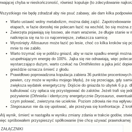
trwającej chyba w nieskończoność, również kopuluje (to zdecydowanie najko
Wszystkiego nie będę zdradzał aby nie psuć zabawy, ale dam kilka podpowied
Warto ustawić wolny metabolizm, można dalej zajść. Zapotrzebowanie 
etapach, w fazie dorosłej nie polecam łazić na wschód, bo się można z
Zwierzęta pojawiają się losowo, ale mam wrażenie, że długie stanie w 
natknięcia się na to co najcenniejsze, zwłaszcza samicę.
Wyrośnięty
Allosaurus
może łazić po lesie, choć co kilka kroków się po
mnie to nie zabiło.
Warto trzymać się w pobliżu gniazd, aby w razie spadku energii można 
uzupełniającym energię do 100%. Jajka się nie odnawiają, więc polec
wystarczająco dużym, warto czekać na
Ornithilestes
a jajka jeść dopi
gnieździe oznacza śmierć z głodu.
Prawidłowo poprowadzona kopulacja zabiera 36 punktów procentowych en
pewien, czy może w wyniku mojego błędu), że się przeciąga, gdy samic
zwiększa wydatek energetyczny. Dojście do gniazda to ubytek 6 p.p. d
kalkulować czy opłaca się przystępować do zalotów. Jeżeli trafi się je
pożywienie (
Othnielia
i identyczny energetycznie
Dryosaurus
, ewentual
czym polować, zwierzyna nie ucieknie. Poziom zdrowia nie ma wpływu 
Stegosaurus
nie da się upolować, ale przeżywa się konfrontacje. Z kro
Mój wynik, śmierć w nastąpiła w wyniku zmiany zdania w trakcie godów, stwie
więc spróbowałem przyspieszyć spółkowanie (nie chcę używać prawnokarnej n
ZAŁĄCZNIKI