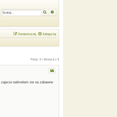
Szukaj
Wyszukiwanie zaawansowane
Zarejestruj się
Zaloguj się
Posty: 3 • Strona
1
z
1
la zajecia natknelam sie na zabawne