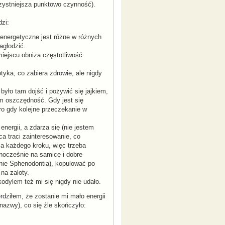
rzystniejsza punktowo czynność).
zi:
energetyczne jest różne w różnych
agłodzić.
miejscu obniża częstotliwość
tyka, co zabiera zdrowie, ale nigdy
było tam dojść i pożywić się jajkiem,
am oszczędność. Gdy jest się
ero gdy kolejne przeczekanie w
ergii, a zdarza się (nie jestem
a traci zainteresowanie, co
la każdego kroku, więc trzeba
dnocześnie na samicę i dobre
nie Sphenodontia), kopulować po
na zaloty.
kodylem też mi się nigdy nie udało.
rdziłem, że zostanie mi mało energii
azwy), co się źle skończyło: