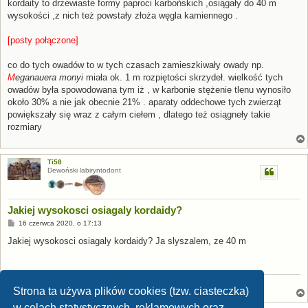
s
kordaity to drzewiaste formy paproci karbońskich ,osiągały do 40 m
t
wysokości ,z nich też powstały złoża węgla kamiennego .
[posty połączone]
co do tych owadów to w tych czasach zamieszkiwały owady np.
M
eganauera monyi
miała ok. 1 m rozpiętości skrzydeł. wielkość tych
owadów była spowodowana tym iż , w karbonie stężenie tlenu wynosiło
około 30% a nie jak obecnie 21% . aparaty oddechowe tych zwierząt
powiększały się wraz z całym ciełem , dlatego też osiągneły takie
rozmiary
Ti58
Dewoński labiryntodont
Jakiej wysokosci osiagaly kordaidy?
P
16 czerwca 2020, o 17:13
o
s
Jakiej wysokosci osiagaly kordaidy? Ja slyszalem, ze 40 m
t
Anchiornis
Strona ta używa plików cookies (tzw. ciasteczka)
w celach statystycznych, reklamowych oraz