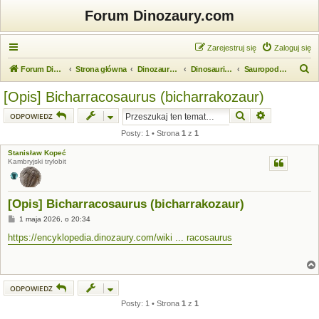
Forum Dinozaury.com
Zarejestruj się
Zaloguj się
S
Forum Dinozaury.com
Strona główna
Dinozaurologia
Dinosauria (dinozaury)
Sauropodomorpha (zauropodomorfy)
z
[Opis] Bicharracosaurus (bicharrakozaur)
u
Szukaj
Wyszukiwanie
ODPOWIEDZ
k
Posty: 1 • Strona
1
z
1
a
Stanisław Kopeć
j
Kambryjski trylobit
[Opis] Bicharracosaurus (bicharrakozaur)
P
1 maja 2026, o 20:34
o
s
https://encyklopedia.dinozaury.com/wiki ... racosaurus
t
ODPOWIEDZ
Posty: 1 • Strona
1
z
1