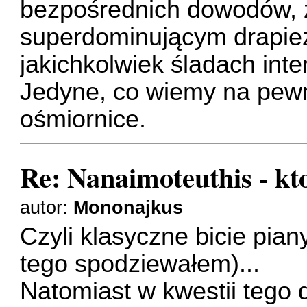
bezpośrednich dowodów, ż
superdominującym drapież
jakichkolwiek śladach inte
Jedyne, co wiemy na pewno
ośmiornice.
Re: Nanaimoteuthis - kt
autor:
Mononajkus
Czyli klasyczne bicie pia
tego spodziewałem)...
Natomiast w kwestii tego d