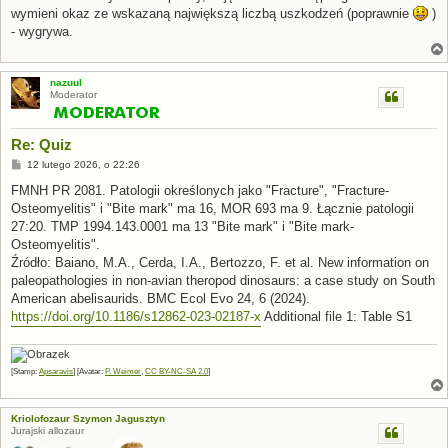
wymieni okaz ze wskazaną największą liczbą uszkodzeń (poprawnie
)
- wygrywa.
nazuul
Moderator
Re: Quiz
P
12 lutego 2026, o 22:26
o
s
FMNH PR 2081. Patologii określonych jako "Fracture", "Fracture-
t
Osteomyelitis" i "Bite mark" ma 16, MOR 693 ma 9. Łącznie patologii
27:20. TMP 1994.143.0001 ma 13 "Bite mark" i "Bite mark-
Osteomyelitis".
Źródło: Baiano, M.A., Cerda, I.A., Bertozzo, F. et al. New information on
paleopathologies in non-avian theropod dinosaurs: a case study on South
American abelisaurids. BMC Ecol Evo 24, 6 (2024).
https://doi.org/10.1186/s12862-023-02187-x
Additional file 1: Table S1
[Stamp:
Apsaravis
] [Avatar:
P. Weimer
,
CC BY-NC-SA 2.0
]
Kriolofozaur Szymon Jagusztyn
Jurajski allozaur