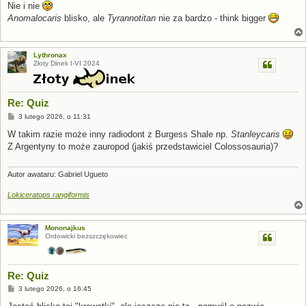
s
Nie i nie
t
Anomalocaris
blisko, ale
Tyrannotitan
nie za bardzo - think bigger
Lythronax
Złoty Dinek I-VI 2024
Re: Quiz
P
3 lutego 2026, o 11:31
o
s
W takim razie może inny radiodont z Burgess Shale np.
Stanleycaris
t
Z Argentyny to może zauropod (jakiś przedstawiciel Colossosauria)?
Autor awataru: Gabriel Ugueto
Lokiceratops rangiformis
Mononajkus
Ordowicki bezszczękowiec
Re: Quiz
P
3 lutego 2026, o 16:45
o
s