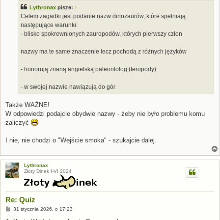
Lythronax
pisze:
↑
Celem zagadki jest podanie nazw dinozaurów, które spełniają
następujące warunki:
- blisko spokrewnionych zauropodów, których pierwszy człon
nazwy ma te same znaczenie lecz pochodą z różnych języków
- honorują znaną angielską paleontolog (teropody)
- w swojej nazwie nawiązują do gór
Także WAŻNE!
W odpowiedzi podajcie obydwie nazwy - żeby nie było problemu komu
zaliczyć
I nie, nie chodzi o "Wejście smoka" - szukajcie dalej.
Lythronax
Złoty Dinek I-VI 2024
Re: Quiz
P
31 stycznia 2026, o 17:23
o