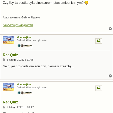
s
Czyżby ta bestia była dinozaurem ptasiomiednicznym?
t
Autor awataru: Gabriel Ugueto
Lokiceratops rangiformis
Mononajkus
Ordowicki bezszczękowiec
Re: Quiz
P
1 lutego 2026, o 11:08
o
s
Nein, jest to gadziomiedniczy, niemały zresztą...
t
Mononajkus
Ordowicki bezszczękowiec
Re: Quiz
P
2 lutego 2026, o 08:47
o
s