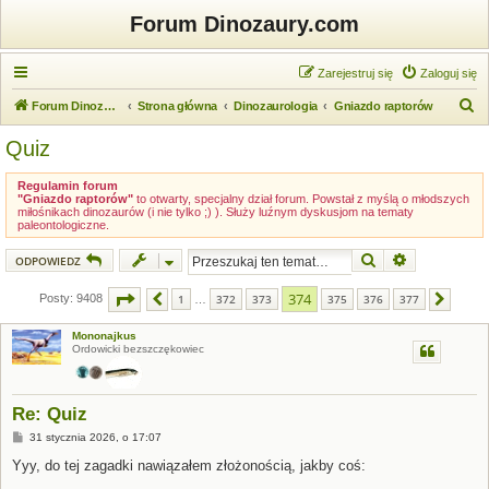
Forum Dinozaury.com
Zarejestruj się
Zaloguj się
S
Forum Dinozaury.com
Strona główna
Dinozaurologia
Gniazdo raptorów
z
Quiz
u
k
Regulamin forum
"Gniazdo raptorów"
to otwarty, specjalny dział forum. Powstał z myślą o młodszych
a
miłośnikach dinozaurów (i nie tylko ;) ). Służy luźnym dyskusjom na tematy
paleontologiczne.
j
Szukaj
Wyszukiwanie
ODPOWIEDZ
Strona
374
z
377
374
Posty: 9408
1
372
373
375
376
377
Poprzednia
Nastę
…
Mononajkus
Ordowicki bezszczękowiec
Re: Quiz
P
31 stycznia 2026, o 17:07
o
s
Yyy, do tej zagadki nawiązałem złożonością, jakby coś:
t