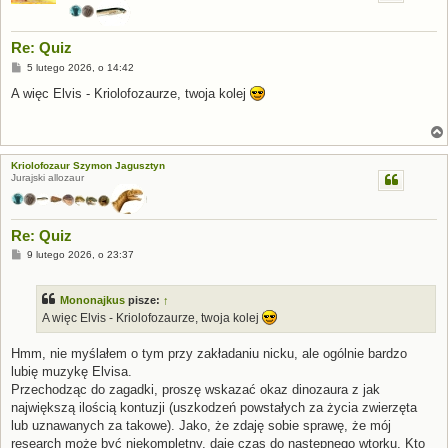
Re: Quiz
P
5 lutego 2026, o 14:42
o
s
A więc Elvis - Kriolofozaurze, twoja kolej
t
Kriolofozaur Szymon Jagusztyn
Jurajski allozaur
Re: Quiz
P
9 lutego 2026, o 23:37
o
s
t
Mononajkus
pisze:
↑
A więc Elvis - Kriolofozaurze, twoja kolej
Hmm, nie myślałem o tym przy zakładaniu nicku, ale ogólnie bardzo
lubię muzykę Elvisa.
Przechodząc do zagadki, proszę wskazać okaz dinozaura z jak
największą ilością kontuzji (uszkodzeń powstałych za życia zwierzęta
lub uznawanych za takowe). Jako, że zdaję sobie sprawę, że mój
research może być niekompletny, daję czas do następnego wtorku. Kto