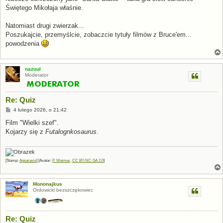
Świętego Mikołaja właśnie.
Natomiast drugi zwierzak...
Poszukajcie, przemyślcie, zobaczcie tytuły filmów z Bruce'em...
powodzenia
nazuul
Moderator
Re: Quiz
P
4 lutego 2026, o 21:42
o
s
Film "Wielki szef".
t
Kojarzy się z
Futalognkosaurus
.
[Stamp:
Apsaravis
] [Avatar:
P. Weimer
,
CC BY-NC-SA 2.0
]
Mononajkus
Ordowicki bezszczękowiec
Re: Quiz