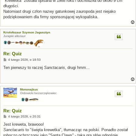
"Krewetka" została opisana w 1988 roku i dochodziła do około 9 cm
długości.
Natomiast drugi człon nazwy gatunkowej zauropoda jest niejako
podziękowaniem dla firmy sponsorującej wykopaliska.
Kriolofozaur Szymon Jagusztyn
Jurajski allozaur
Re: Quiz
P
4 lutego 2026, o 18:53
o
s
Ten pierwszy to raczej
Sanctacaris
, drugi hmm...
t
Mononajkus
Ordowicki bezszczękowiec
Re: Quiz
P
4 lutego 2026, o 20:31
o
s
Jest kreweta, brawooo!
t
Sanctacaris
to "święta krewetka", tłumacząc na polski. Ponadto został
roboczo ochrzczony jako "Santa Claws" - taka gra słów odnośnie