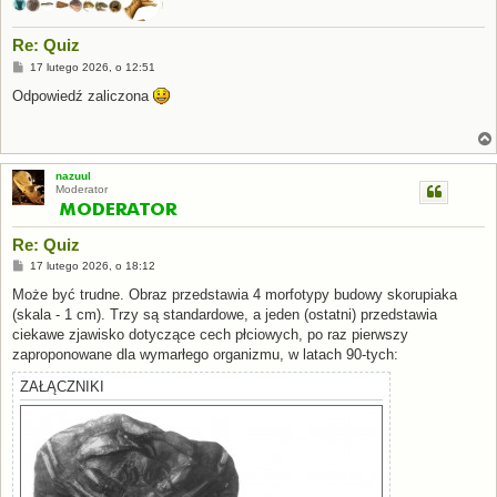
Re: Quiz
P
17 lutego 2026, o 12:51
o
s
Odpowiedź zaliczona
t
nazuul
Moderator
Re: Quiz
P
17 lutego 2026, o 18:12
o
s
Może być trudne. Obraz przedstawia 4 morfotypy budowy skorupiaka
t
(skala - 1 cm). Trzy są standardowe, a jeden (ostatni) przedstawia
ciekawe zjawisko dotyczące cech płciowych, po raz pierwszy
zaproponowane dla wymarłego organizmu, w latach 90-tych:
ZAŁĄCZNIKI