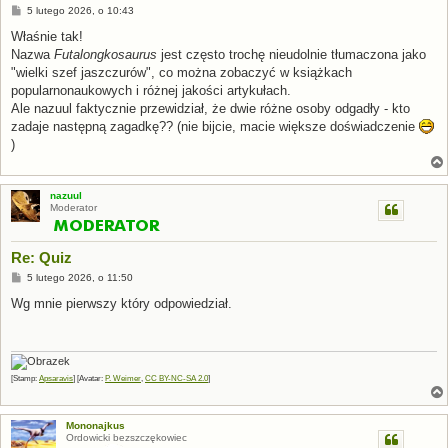
P
5 lutego 2026, o 10:43
o
s
Właśnie tak!
t
Nazwa
Futalongkosaurus
jest często trochę nieudolnie tłumaczona jako
"wielki szef jaszczurów", co można zobaczyć w książkach
popularnonaukowych i różnej jakości artykułach.
Ale nazuul faktycznie przewidział, że dwie różne osoby odgadły - kto
zadaje następną zagadkę?? (nie bijcie, macie większe doświadczenie
)
nazuul
Moderator
Re: Quiz
P
5 lutego 2026, o 11:50
o
s
Wg mnie pierwszy który odpowiedział.
t
[Stamp:
Apsaravis
] [Avatar:
P. Weimer
,
CC BY-NC-SA 2.0
]
Mononajkus
Ordowicki bezszczękowiec