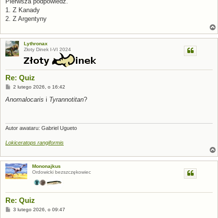
Pierwsza podpowiedź.
t
1. Z Kanady
2. Z Argentyny
Lythronax
Złoty Dinek I-VI 2024
Re: Quiz
P
2 lutego 2026, o 16:42
o
s
Anomalocaris
i
Tyrannotitan
?
t
Autor awataru: Gabriel Ugueto
Lokiceratops rangiformis
Mononajkus
Ordowicki bezszczękowiec
Re: Quiz
P
3 lutego 2026, o 09:47
o