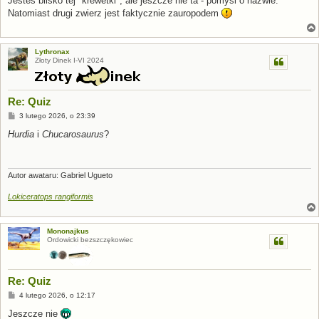
Jesteś blisko tej "krewetki", ale jeszcze nie ta - pomyśl o nazwie.
t
Natomiast drugi zwierz jest faktycznie zauropodem
Lythronax
Złoty Dinek I-VI 2024
Re: Quiz
P
3 lutego 2026, o 23:39
o
s
Hurdia
i
Chucarosaurus
?
t
Autor awataru: Gabriel Ugueto
Lokiceratops rangiformis
Mononajkus
Ordowicki bezszczękowiec
Re: Quiz
P
4 lutego 2026, o 12:17
o
s
Jeszcze nie