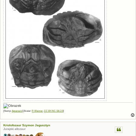
[Stamp:
Apsaravis
] [Avatar:
P. Weimer
,
CC BY-NC-SA 2.0
]
Kriolofozaur Szymon Jagusztyn
Jurajski allozaur