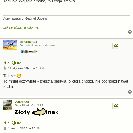
s
Jeśli nie Wejście smoka, to Droga smoka.
t
Autor awataru: Gabriel Ugueto
Lokiceratops rangiformis
Mononajkus
Ordowicki bezszczękowiec
Re: Quiz
P
31 stycznia 2026, o 18:04
o
s
Też nie
t
To mniej oczywiste - zresztą bestyja, o którą chodzi, nie pochodzi nawet
z Chin.
Lythronax
Złoty Dinek I-VI 2024
Re: Quiz
P
1 lutego 2026, o 10:30
o