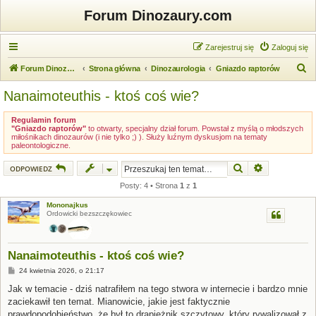
Forum Dinozaury.com
Zarejestruj się
Zaloguj się
S
Forum Dinozaury.com
Strona główna
Dinozaurologia
Gniazdo raptorów
z
Nanaimoteuthis - ktoś coś wie?
u
k
Regulamin forum
"Gniazdo raptorów"
to otwarty, specjalny dział forum. Powstał z myślą o młodszych
a
miłośnikach dinozaurów (i nie tylko ;) ). Służy luźnym dyskusjom na tematy
paleontologiczne.
j
Szukaj
Wyszukiwanie
ODPOWIEDZ
Posty: 4 • Strona
1
z
1
Mononajkus
Ordowicki bezszczękowiec
Nanaimoteuthis - ktoś coś wie?
P
24 kwietnia 2026, o 21:17
o
s
Jak w temacie - dziś natrafiłem na tego stwora w internecie i bardzo mnie
t
zaciekawił ten temat. Mianowicie, jakie jest faktycznie
prawdopodobieństwo, że był to drapieżnik szczytowy, który rywalizował z