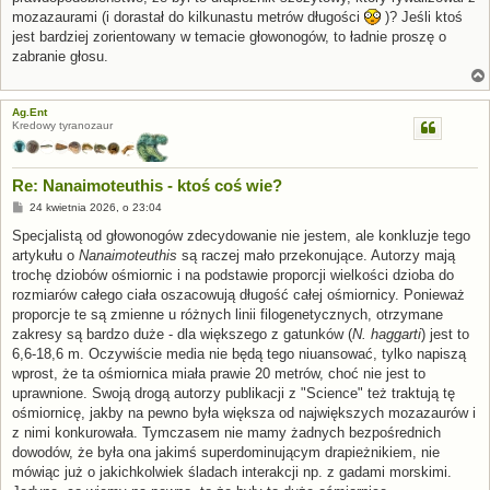
mozazaurami (i dorastał do kilkunastu metrów długości
)? Jeśli ktoś
jest bardziej zorientowany w temacie głowonogów, to ładnie proszę o
zabranie głosu.
Ag.Ent
Kredowy tyranozaur
Re: Nanaimoteuthis - ktoś coś wie?
P
24 kwietnia 2026, o 23:04
o
s
Specjalistą od głowonogów zdecydowanie nie jestem, ale konkluzje tego
t
artykułu o
Nanaimoteuthis
są raczej mało przekonujące. Autorzy mają
trochę dziobów ośmiornic i na podstawie proporcji wielkości dzioba do
rozmiarów całego ciała oszacowują długość całej ośmiornicy. Ponieważ
proporcje te są zmienne u różnych linii filogenetycznych, otrzymane
zakresy są bardzo duże - dla większego z gatunków (
N. haggarti
) jest to
6,6-18,6 m. Oczywiście media nie będą tego niuansować, tylko napiszą
wprost, że ta ośmiornica miała prawie 20 metrów, choć nie jest to
uprawnione. Swoją drogą autorzy publikacji z "Science" też traktują tę
ośmiornicę, jakby na pewno była większa od największych mozazaurów i
z nimi konkurowała. Tymczasem nie mamy żadnych bezpośrednich
dowodów, że była ona jakimś superdominującym drapieżnikiem, nie
mówiąc już o jakichkolwiek śladach interakcji np. z gadami morskimi.