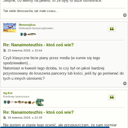
Jedyne, co wiemy na pewno, to że były to duże ośmiornice.
Tak wiele dinozaurów, tak mało czasu...
Mononajkus
Ordowicki bezszczękowiec
Re: Nanaimoteuthis - ktoś coś wie?
P
25 kwietnia 2026, o 10:44
o
s
Czyli klasyczne bicie piany przez media (w sumie się tego
t
spodziewałem)...
Natomiast w kwestii tego dzioba, to czy był on jakoś bardziej
przystosowany do kruszenia pancerzy lub kości, jeśli by go porównać do
tych u innych ośmiornic?
Ag.Ent
Kredowy tyranozaur
Re: Nanaimoteuthis - ktoś coś wie?
P
26 kwietnia 2026, o 22:35
o
s
Nie jestem w stanie tego ocenić, ale przypuszczam, że sam rozmiar
t