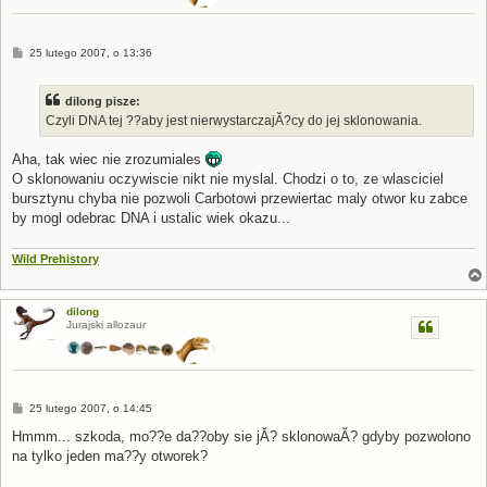
P
25 lutego 2007, o 13:36
o
s
t
dilong pisze:
Czyli DNA tej ??aby jest nierwystarczajĂ?cy do jej sklonowania.
Aha, tak wiec nie zrozumiales
O sklonowaniu oczywiscie nikt nie myslal. Chodzi o to, ze wlasciciel
bursztynu chyba nie pozwoli Carbotowi przewiertac maly otwor ku zabce
by mogl odebrac DNA i ustalic wiek okazu...
Wild Prehistory
dilong
Jurajski allozaur
P
25 lutego 2007, o 14:45
o
s
Hmmm... szkoda, mo??e da??oby sie jĂ? sklonowaĂ? gdyby pozwolono
t
na tylko jeden ma??y otworek?