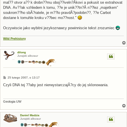
mal?? otvor a?? k drobn??mu oboj??iveln?Â­kovi a pokusit se extrahovat
DNA. Av??ak vzhledem k tomu, ??e je unik??tn?Â­ n??lez „majetkem“
soukrom??ho sbĂ?ratele, je m??lo pravdĂ?podobn??, ??e Carbot
dostane k tomuhle kroku v??bec mo??nost."
Oczywiscie jako wybitni jezykoznawcy powinniscie tekst zrozumiec
Wild Prehistory
dilong
Jurajski allozaur
P
25 lutego 2007, o 13:17
o
s
Czyli DNA tej ??aby jest nierwystarczajĂ?cy do jej sklonowania.
t
Geologia UW
Daniel Madzia
Jurajski allozaur