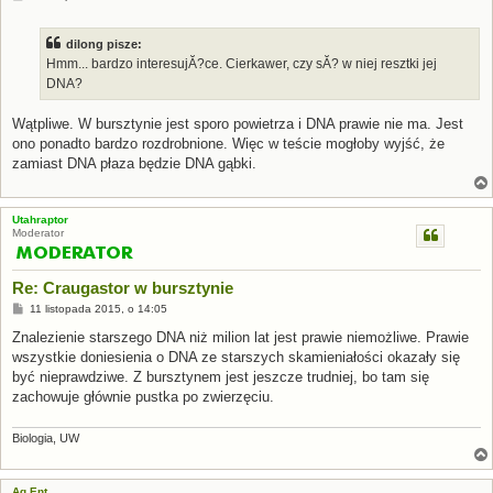
o
s
t
dilong pisze:
Hmm... bardzo interesujĂ?ce. Cierkawer, czy sĂ? w niej resztki jej
DNA?
Wątpliwe. W bursztynie jest sporo powietrza i DNA prawie nie ma. Jest
ono ponadto bardzo rozdrobnione. Więc w teście mogłoby wyjść, że
zamiast DNA płaza będzie DNA gąbki.
Utahraptor
Moderator
Re: Craugastor w bursztynie
P
11 listopada 2015, o 14:05
o
s
Znalezienie starszego DNA niż milion lat jest prawie niemożliwe. Prawie
t
wszystkie doniesienia o DNA ze starszych skamieniałości okazały się
być nieprawdziwe. Z bursztynem jest jeszcze trudniej, bo tam się
zachowuje głównie pustka po zwierzęciu.
Biologia, UW
Ag.Ent