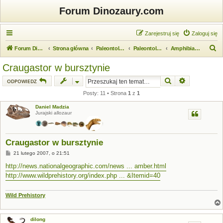
Forum Dinozaury.com
Zarejestruj się
Zaloguj się
S
Forum Dinozaury.com
Strona główna
Paleontologia
Paleontologia kręgowców
Amphibia (płazy)
z
Craugastor w bursztynie
u
Szukaj
Wyszukiwanie
ODPOWIEDZ
k
Posty: 11 • Strona
1
z
1
a
Daniel Madzia
j
Jurajski allozaur
Craugastor w bursztynie
P
21 lutego 2007, o 21:51
o
s
http://news.nationalgeographic.com/news ... amber.html
t
http://www.wildprehistory.org/index.php ... &Itemid=40
Wild Prehistory
dilong