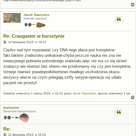
http://www.dinozaury.com/forum/viewtopic.php?t=967
Jacek Tatarewicz
Sylurski akantod
Re: Craugastor w bursztynie
P
10 listopada 2015, o 19:37
o
s
Ciężko nad tym rozprawiać czy DNA-tego płaza jest kompletne-
t
fakt,faktem znalezisko unikatowe-chyba jeszcze nauka nie zna nie
inwazyjnego pobrania potrzebnego materiału,więc nie ma co się dziwić
znalazcy-ale również bez otworu nie przekonamy się czy jest kompletne.
Istnieje również prawdopodobieństwo trwałego uszkodzenia okazu-
wszyscy wiecie na czym polegają szlify seryjne-operacja się udała-
pacjent nie przeżył.
Ostatnio zmieniony 1 marca 2020, o 16:21 przez
Jacek Tatarewicz
, łącznie zmieniany 1 raz.
Suchomim
Dewoński labiryntodont
Re:
P
11 listopada 2015, o 12:01