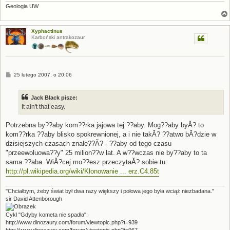
Geologia UW
Xyphactinus
Karboński antrakozaur
P
25 lutego 2007, o 20:06
o
s
t
Jack Black pisze:
It ain't that easy.
Potrzebna by??aby kom??rka jajowa tej ??aby. Mog??aby byĂ? to
kom??rka ??aby blisko spokrewnionej, a i nie takĂ? ??atwo bĂ?dzie w
dzisiejszych czasach znale??Ă? - ??aby od tego czasu
"przeewoluowa??y" 25 milion??w lat. A w??wczas nie by??aby to ta
sama ??aba. WiĂ?cej mo??esz przeczytaĂ? sobie tu:
http://pl.wikipedia.org/wiki/Klonowanie ... erz.C4.85t
"Chciałbym, żeby świat był dwa razy większy i połowa jego była wciąż niezbadana."
sir David Attenborough
Cykl "Gdyby kometa nie spadła":
http://www.dinozaury.com/forum/viewtopic.php?t=939