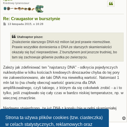
Kredowy tyranozaur
Re: Craugastor w bursztynie
P
13 listopada 2015, o 16:28
o
s
t
Utahraptor pisze:
Znalezienie starszego DNA niż milion lat jest prawie niemożliwe.
Prawie wszystkie doniesienia o DNA ze starszych skamieniałości
okazały się być nieprawdziwe. Z bursztynem jest jeszcze trudniej, bo
tam się zachowuje głównie pustka po zwierzęciu.
Zależy jak zdefiniować ten "najstarszy DNA" - odkrycia pojedynczych
nukleotydów w kilku kościach kredowych dinozaurów chyba do tej pory
nie zakwestionowano, ale taki DNA ma niewielką wartość. Natomiast 1
mln lat to (na chwilę obecną) wartość graniczna dla DNA
amplifikowalnego, czyli takiego, z którym da się cokolwiek zrobić - a i to
tylko, jeśli znajdowało się cały czas w bardzo niskiej temperaturze, np. w
wiecznej zmarzlinie.
Niedawno stwierdzono, że już DNA z kopalu (nie w pełni skamieniałej
żywicy, młodszej niż bursztyn) jest praktycznie bezwartościowy.
Strona ta używa plików cookies (tzw. ciasteczka)
w celach statystycznych, reklamowych oraz