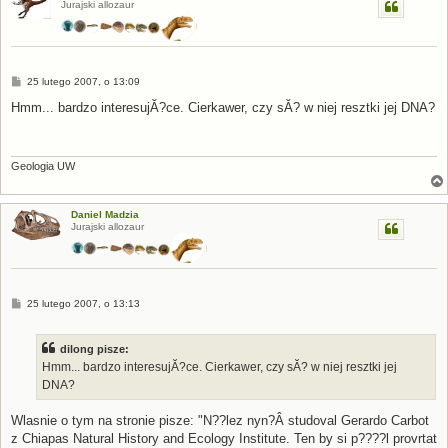
Jurajski allozaur
P
25 lutego 2007, o 13:09
o
s
Hmm... bardzo interesujĂ?ce. Cierkawer, czy sĂ? w niej resztki jej DNA?
t
Geologia UW
Daniel Madzia
Jurajski allozaur
P
25 lutego 2007, o 13:13
o
s
t
dilong pisze:
Hmm... bardzo interesujĂ?ce. Cierkawer, czy sĂ? w niej resztki jej
DNA?
Wlasnie o tym na stronie pisze: "N??lez nyn?Â­ studoval Gerardo Carbot
z Chiapas Natural History and Ecology Institute. Ten by si p????l provrtat