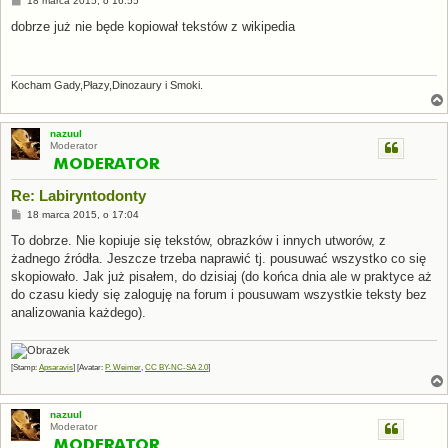
18 marca 2015, o 16:55
o
s
dobrze już nie będe kopiował tekstów z wikipedia
t
Kocham Gady,Płazy,Dinozaury i Smoki.
nazuul
Moderator
Re: Labiryntodonty
P
18 marca 2015, o 17:04
o
s
To dobrze. Nie kopiuje się tekstów, obrazków i innych utworów, z
t
żadnego źródła. Jeszcze trzeba naprawić tj. pousuwać wszystko co się
skopiowało. Jak już pisałem, do dzisiaj (do końca dnia ale w praktyce aż
do czasu kiedy się zaloguję na forum i pousuwam wszystkie teksty bez
analizowania każdego).
[Stamp:
Apsaravis
] [Avatar:
P. Weimer
,
CC BY-NC-SA 2.0
]
nazuul
Moderator