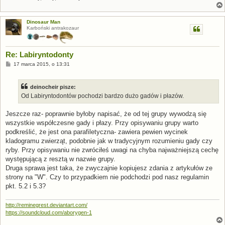
Dinosaur Man
Karboński antrakozaur
Re: Labiryntodonty
P
17 marca 2015, o 13:31
o
s
t
deinocheir pisze:
Od Labiryntodontów pochodzi bardzo dużo gadów i płazów.
Jeszcze raz- poprawnie byłoby napisać, że od tej grupy wywodzą się
wszystkie współczesne gady i płazy. Przy opisywaniu grupy warto
podkreślić, że jest ona parafiletyczna- zawiera pewien wycinek
kladogramu zwierząt, podobnie jak w tradycyjnym rozumieniu gady czy
ryby. Przy opisywaniu nie zwróciłeś uwagi na chyba najważniejszą cechę
występującą z resztą w nazwie grupy.
Druga sprawa jest taka, że zwyczajnie kopiujesz zdania z artykułów ze
strony na "W". Czy to przypadkiem nie podchodzi pod nasz regulamin
pkt. 5.2 i 5.3?
http://reminegrest.deviantart.com/
https://soundcloud.com/aborygen-1