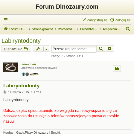
Forum Dinozaury.com
Zarejestruj się
Zaloguj się
S
Forum Dinozaury.com
Strona główna
Paleontologia
Paleontologia kręgowców
Amphibia (płazy)
z
Labiryntodonty
u
Szukaj
Wyszukiwanie
ODPOWIEDZ
k
Posty: 7 • Strona
1
z
1
a
deinocheir
j
Ordowicki bezszczękowiec
Labiryntodonty
P
16 marca 2015, o 17:11
o
s
Labiryntodonty
t
Dalszą część opisu usunięto ze względu na niewywiązanie się ze
zobowiązania do usunięcia tekstów naruszających prawa autorskie.
nazuul
Kocham Gady,Płazy,Dinozaury i Smoki.