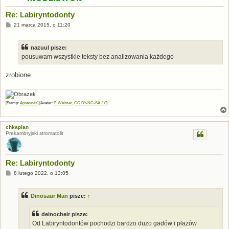
Re: Labiryntodonty
P
21 marca 2015, o 11:20
o
s
t
nazuul pisze:
pousuwam wszystkie teksty bez analizowania każdego
zrobione
[Stamp:
Apsaravis
] [Avatar:
P. Weimer
,
CC BY-NC-SA 2.0
]
chkaplan
Prekambryjski stromatolit
Re: Labiryntodonty
P
8 lutego 2022, o 13:05
o
s
t
Dinosaur Man
pisze:
↑
deinocheir pisze:
Od Labiryntodontów pochodzi bardzo dużo gadów i płazów.