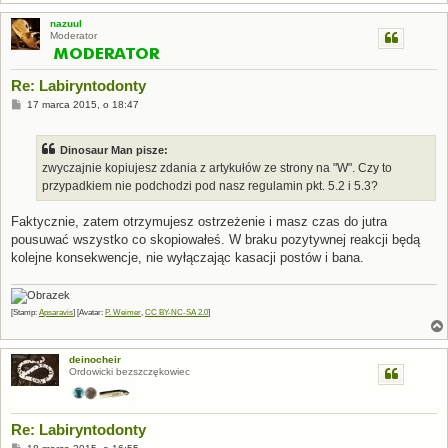
nazuul
Moderator
Re: Labiryntodonty
P
17 marca 2015, o 18:47
o
s
t
Dinosaur Man pisze:
zwyczajnie kopiujesz zdania z artykułów ze strony na "W". Czy to
przypadkiem nie podchodzi pod nasz regulamin pkt. 5.2 i 5.3?
Faktycznie, zatem otrzymujesz ostrzeżenie i masz czas do jutra
pousuwać wszystko co skopiowałeś. W braku pozytywnej reakcji będą
kolejne konsekwencje, nie wyłączając kasacji postów i bana.
[Stamp:
Apsaravis
] [Avatar:
P. Weimer
,
CC BY-NC-SA 2.0
]
deinocheir
Ordowicki bezszczękowiec
Re: Labiryntodonty
P