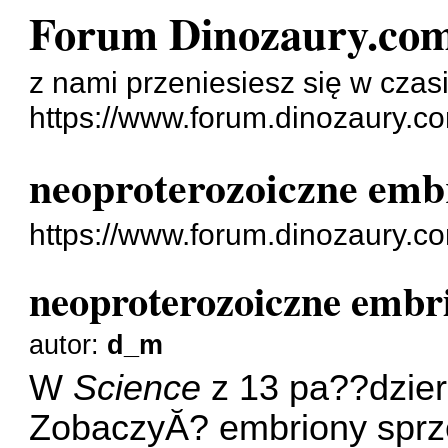
Forum Dinozaury.co
z nami przeniesiesz się w czasi
https://www.forum.dinozaury.c
neoproterozoiczne emb
https://www.forum.dinozaury.c
neoproterozoiczne embr
autor:
d_m
W
Science
z 13 pa??dziern
ZobaczyĂ? embriony sprz