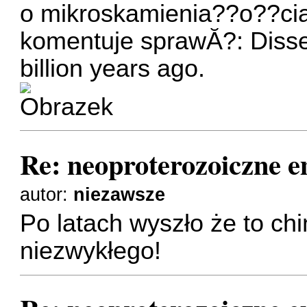
o mikroskamienia??o??cia
komentuje sprawĂ?:
Disse
billion years ago
.
Re: neoproterozoiczne 
autor:
niezawsze
Po latach wyszło że to chiń
niezwykłego!