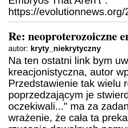
Embryos That Aren’t":
https://evolutionnews.org/
Re: neoproterozoiczne 
autor:
kryty_niekrytyczny
Na ten ostatni link bym uw
kreacjonistyczna, autor wp
Przedstawienie tak wielu r
poprzedzającym je stwierd
oczekiwali..." ma za zada
wrażenie, że cała ta preka