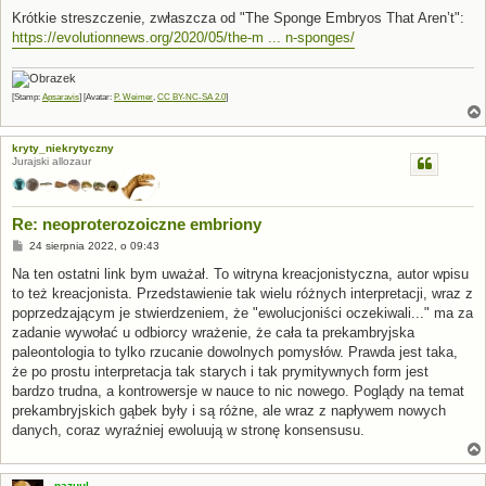
Krótkie streszczenie, zwłaszcza od "The Sponge Embryos That Aren’t":
https://evolutionnews.org/2020/05/the-m ... n-sponges/
[Stamp:
Apsaravis
] [Avatar:
P. Weimer
,
CC BY-NC-SA 2.0
]
kryty_niekrytyczny
Jurajski allozaur
Re: neoproterozoiczne embriony
P
24 sierpnia 2022, o 09:43
o
s
Na ten ostatni link bym uważał. To witryna kreacjonistyczna, autor wpisu
t
to też kreacjonista. Przedstawienie tak wielu różnych interpretacji, wraz z
poprzedzającym je stwierdzeniem, że "ewolucjoniści oczekiwali..." ma za
zadanie wywołać u odbiorcy wrażenie, że cała ta prekambryjska
paleontologia to tylko rzucanie dowolnych pomysłów. Prawda jest taka,
że po prostu interpretacja tak starych i tak prymitywnych form jest
bardzo trudna, a kontrowersje w nauce to nic nowego. Poglądy na temat
prekambryjskich gąbek były i są różne, ale wraz z napływem nowych
danych, coraz wyraźniej ewoluują w stronę konsensusu.
nazuul