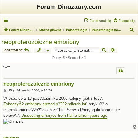
Forum Dinozaury.com
Zarejestruj się
Zaloguj się
S
Forum Dinozaury.com
Strona główna
Paleontologia
Paleontologia bezkręgowców
z
neoproterozoiczne embriony
u
Szukaj
Wyszukiwanie
ODPOWIEDZ
k
Posty: 5 • Strona
1
z
1
a
d_m
j
neoproterozoiczne embriony
P
25 października 2006, o 15:56
o
s
W
Science
z 13 pa??dziernika 2006 kolejny (patrz te??:
t
ZobaczyĂ? embriony sprzed p???? milarda lat
) artyku?? o
mikroskamienia??o??ciach z Chin. Serwis Pharyngula komentuje
sprawĂ?:
Dissecting embryos from half a billion years ago
.
niezawsze