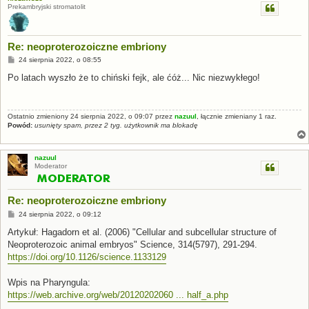
Prekambryjski stromatolit
Re: neoproterozoiczne embriony
P
24 sierpnia 2022, o 08:55
o
s
Po latach wyszło że to chiński fejk, ale ćóż... Nic niezwykłego!
t
Ostatnio zmieniony 24 sierpnia 2022, o 09:07 przez
nazuul
, łącznie zmieniany 1 raz.
Powód:
usunięty spam, przez 2 tyg. użytkownik ma blokadę
nazuul
Moderator
Re: neoproterozoiczne embriony
P
24 sierpnia 2022, o 09:12
o
s
Artykuł: Hagadorn et al. (2006) "Cellular and subcellular structure of
t
Neoproterozoic animal embryos" Science, 314(5797), 291-294.
https://doi.org/10.1126/science.1133129
Wpis na Pharyngula:
https://web.archive.org/web/20120202060 ... half_a.php