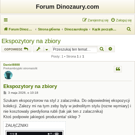
Forum Dinozaury.com
Zarejestruj się
Zaloguj się
S
Forum Dinozaury.com
Strona główna
Dinozaurologia
Kącik początkującego dinozaurologa
z
Ekspozytory na zbiory
u
Szukaj
Wyszukiwanie
ODPOWIEDZ
k
Posty: 1 • Strona
1
z
1
a
Daniel8888
j
Prekambryjski stromatolit
Ekspozytory na zbiory
P
3 maja 2026, o 10:18
o
s
Szukam ekspozytorow na styl z zalacznika. Do odpowiedniej ekspozycji
t
kolekcji. Zalezy mi na tym zeby byly w jednolitym stylu (rozne wymiary) i
nie kosztowaly pierdyliona rubli (tak jak ten z zalacznika)
Ktoś podpowie jakiegoś producenta/ sklep ?
ZAŁĄCZNIKI