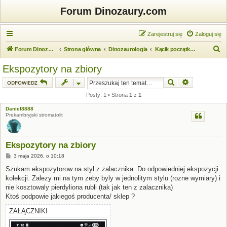
Forum Dinozaury.com
Zarejestruj się
Zaloguj się
S
Forum Dinozaury.com
Strona główna
Dinozaurologia
Kącik początkującego dinozaurologa
z
Ekspozytory na zbiory
u
Szukaj
Wyszukiwanie
ODPOWIEDZ
k
Posty: 1 • Strona
1
z
1
a
Daniel8888
j
Prekambryjski stromatolit
Ekspozytory na zbiory
P
3 maja 2026, o 10:18
o
s
Szukam ekspozytorow na styl z zalacznika. Do odpowiedniej ekspozycji
t
kolekcji. Zalezy mi na tym zeby byly w jednolitym stylu (rozne wymiary) i
nie kosztowaly pierdyliona rubli (tak jak ten z zalacznika)
Ktoś podpowie jakiegoś producenta/ sklep ?
ZAŁĄCZNIKI