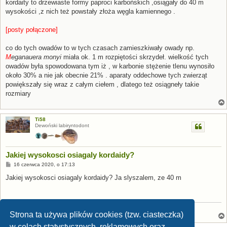
s
kordaity to drzewiaste formy paproci karbońskich ,osiągały do 40 m
t
wysokości ,z nich też powstały złoża węgla kamiennego .
[posty połączone]
co do tych owadów to w tych czasach zamieszkiwały owady np.
M
eganauera monyi
miała ok. 1 m rozpiętości skrzydeł. wielkość tych
owadów była spowodowana tym iż , w karbonie stężenie tlenu wynosiło
około 30% a nie jak obecnie 21% . aparaty oddechowe tych zwierząt
powiększały się wraz z całym ciełem , dlatego też osiągneły takie
rozmiary
Ti58
Dewoński labiryntodont
Jakiej wysokosci osiagaly kordaidy?
P
16 czerwca 2020, o 17:13
o
s
Jakiej wysokosci osiagaly kordaidy? Ja slyszalem, ze 40 m
t
Anchiornis
Strona ta używa plików cookies (tzw. ciasteczka)
w celach statystycznych, reklamowych oraz