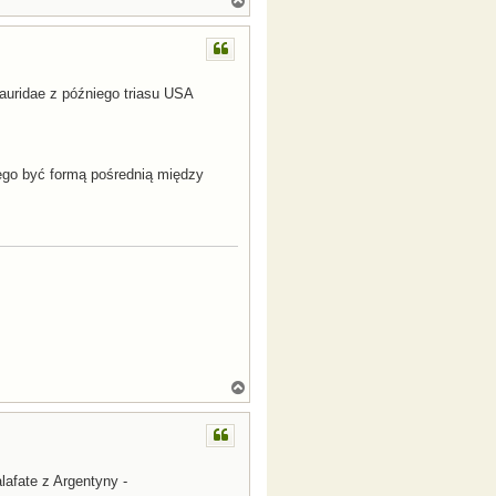
a
g
ó
r
ę
auridae z późniego triasu USA
go być formą pośrednią między
N
a
g
ó
r
ę
lafate z Argentyny -