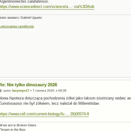
Argentinonectes calafatensis
.
https://www.sciencedirect.com/science/a ... via%3Dihub
Autor awataru: Gabriel Ugueto
Lokiceratops rangiformis
Re: Nie tylko dinozaury 2026
P
autor:
baryonyx17
»
7 czerwca 2026, o 09:38
o
s
Nowa hipoteza dotycząca pochodzenia żółwi jako takson siostrzany wobec a
t
Eunotosaurus
nie był żółwiem, lecz należał do Millerettidae.
https://www.cell.com/current-biology/fu ... 26)00574-9
All we are is Broken Glass
Thrown to the floor,