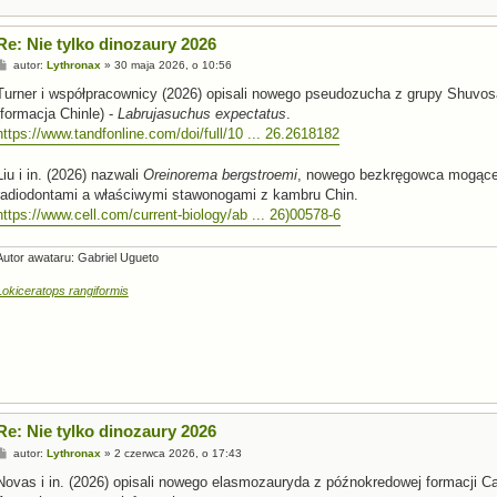
Re: Nie tylko dinozaury 2026
P
autor:
Lythronax
»
30 maja 2026, o 10:56
o
s
Turner i współpracownicy (2026) opisali nowego pseudozucha z grupy Shuvos
t
(formacja Chinle) -
Labrujasuchus expectatus
.
https://www.tandfonline.com/doi/full/10 ... 26.2618182
Liu i in. (2026) nazwali
Oreinorema bergstroemi
, nowego bezkręgowca mogące
radiodontami a właściwymi stawonogami z kambru Chin.
https://www.cell.com/current-biology/ab ... 26)00578-6
Autor awataru: Gabriel Ugueto
Lokiceratops rangiformis
Re: Nie tylko dinozaury 2026
P
autor:
Lythronax
»
2 czerwca 2026, o 17:43
o
s
Novas i in. (2026) opisali nowego elasmozauryda z późnokredowej formacji Ca
t