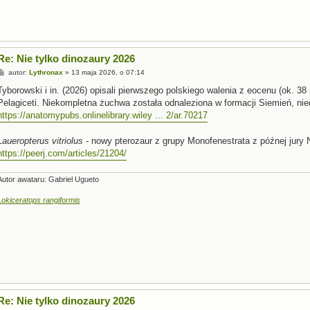
Re: Nie tylko dinozaury 2026
P
autor:
Lythronax
»
13 maja 2026, o 07:14
o
s
Tyborowski i in. (2026) opisali pierwszego polskiego walenia z eocenu (ok. 38
t
Pelagiceti. Niekompletna żuchwa została odnaleziona w formacji Siemień, ni
https://anatomypubs.onlinelibrary.wiley ... 2/ar.70217
Laueropterus vitriolus
- nowy pterozaur z grupy Monofenestrata z późnej jury 
https://peerj.com/articles/21204/
Autor awataru: Gabriel Ugueto
Lokiceratops rangiformis
Re: Nie tylko dinozaury 2026