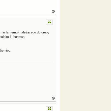
N
a
g
ó
r
ę
 mln lat temu) należącego do grupy
edaleko Lubartowa.
Niemiec.
N
a
g
ó