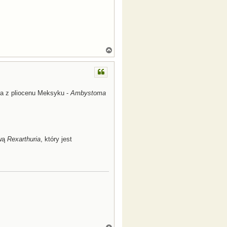
N
a
g
ó
r
ę
tla z pliocenu Meksyku -
Ambystoma
ową
Rexarthuria
, który jest
N