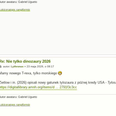
Autor awataru: Gabriel Ugueto
Lokiceratops rangiformis
Re: Nie tylko dinozaury 2026
P
autor:
Lythronax
»
23 maja 2026, o 08:17
o
s
Mamy nowego T-rexa, tylko morskiego
t
Zietlow i in. (2026) opisali nowy gatunek tylozaura z późnej kredy USA -
Tylos
https://digitallibrary.amnh.org/items/d ... 2791f3c3cc
Autor awataru: Gabriel Ugueto
Lokiceratops rangiformis