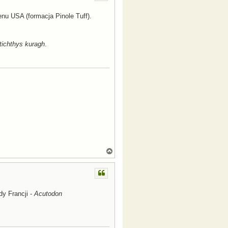
r
ę
u USA (formacja Pinole Tuff).
tichthys kuragh
.
N
a
g
ó
r
ę
dy Francji -
Acutodon