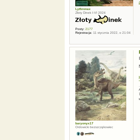
Lythronax
Złoty Dinek I-VI 2024
Posty:
2177
Rejestracja:
11 stycznia 2022, o 21:04
baryonyx17
Ordowicki bezszczękowiec