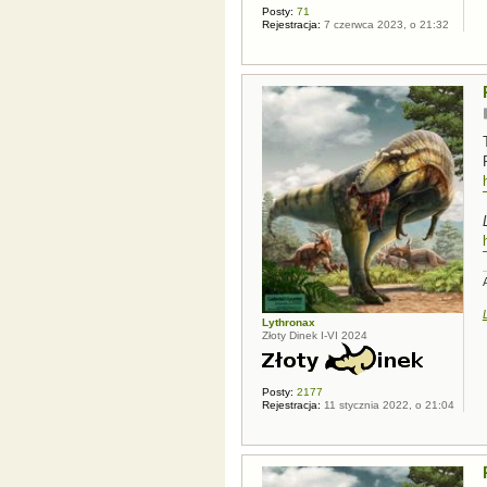
Posty:
71
Rejestracja:
7 czerwca 2023, o 21:32
Lythronax
Złoty Dinek I-VI 2024
Posty:
2177
Rejestracja:
11 stycznia 2022, o 21:04