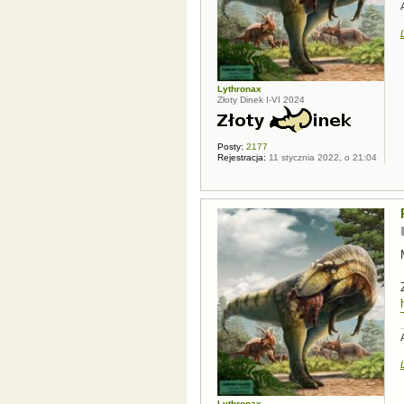
Lythronax
Złoty Dinek I-VI 2024
Posty:
2177
Rejestracja:
11 stycznia 2022, o 21:04
Lythronax