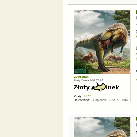
Lythronax
Złoty Dinek I-VI 2024
Posty:
2177
Rejestracja:
11 stycznia 2022, o 21:04