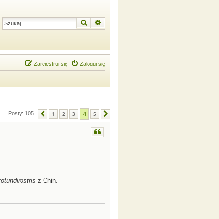
Szukaj
Wyszukiwanie zaawansowane
Zarejestruj się
Zaloguj się
4
Posty: 105
1
2
3
5
Poprzednia
Następna
otundirostris
z Chin.