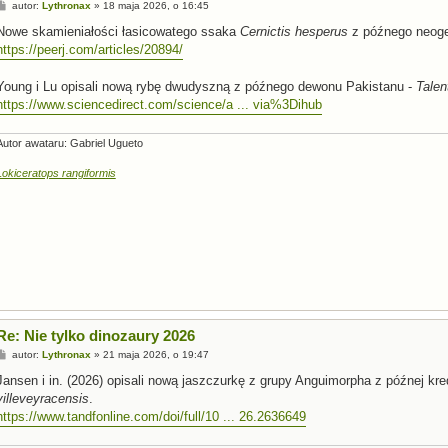
P
autor:
Lythronax
»
18 maja 2026, o 16:45
o
s
Nowe skamieniałości łasicowatego ssaka
Cernictis hesperus
z późnego neogen
t
https://peerj.com/articles/20894/
Young i Lu opisali nową rybę dwudyszną z późnego dewonu Pakistanu -
Talen
https://www.sciencedirect.com/science/a ... via%3Dihub
Autor awataru: Gabriel Ugueto
Lokiceratops rangiformis
Re: Nie tylko dinozaury 2026
P
autor:
Lythronax
»
21 maja 2026, o 19:47
o
s
Jansen i in. (2026) opisali nową jaszczurkę z grupy Anguimorpha z późnej kre
t
villeveyracensis
.
https://www.tandfonline.com/doi/full/10 ... 26.2636649