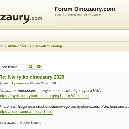
Forum Dinozaury.com
z nami przeniesiesz się w czasie...
wna
Aktualności
Co w skałach eroduje
Szukaj
Wyszukiwanie zaawansowane
Re: Nie tylko dinozaury 2026
P
autor:
Lythronax
»
10 maja 2026, o 08:56
o
s
Waukartus muscularis
- nowy morski stawonóg z syluru USA.
t
https://royalsocietypublishing.org/rspb ... n-Waukesha
Anatomia i filogeneza środkowotriasowego pachypleurozaura
Panzhousaurus r
https://peerj.com/articles/21267/
Autor awataru: Gabriel Ugueto