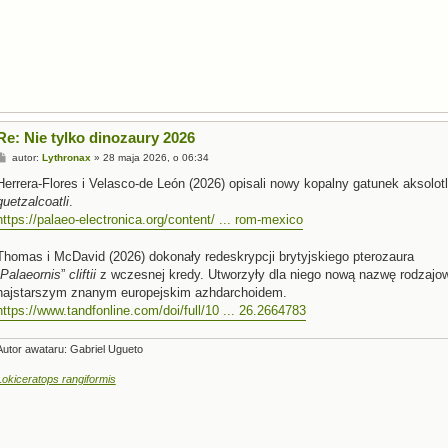
Re: Nie tylko dinozaury 2026
P
autor:
Lythronax
»
28 maja 2026, o 06:34
o
s
Herrera-Flores i Velasco-de León (2026) opisali nowy kopalny gatunek aksolo
t
quetzalcoatli
.
https://palaeo-electronica.org/content/ ... rom-mexico
Thomas i McDavid (2026) dokonały redeskrypcji brytyjskiego pterozaura
Palaeornis
”
cliftii
z wczesnej kredy. Utworzyły dla niego nową nazwę rodzaj
najstarszym znanym europejskim azhdarchoidem.
https://www.tandfonline.com/doi/full/10 ... 26.2664783
Autor awataru: Gabriel Ugueto
Lokiceratops rangiformis