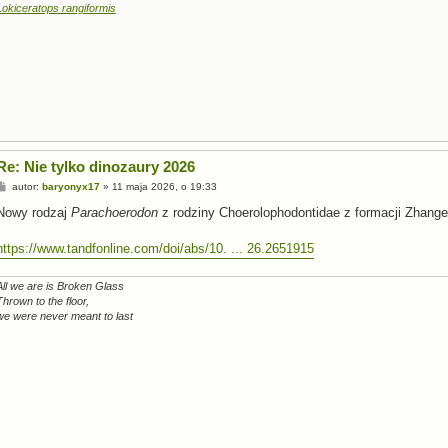
Lokiceratops rangiformis
Re: Nie tylko dinozaury 2026
P
autor:
baryonyx17
»
11 maja 2026, o 19:33
o
s
Nowy rodzaj
Parachoerodon
z rodziny Choerolophodontidae z formacji Zhang
t
https://www.tandfonline.com/doi/abs/10. ... 26.2651915
All we are is Broken Glass
Thrown to the floor,
we were never meant to last