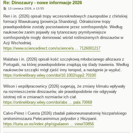
Re: Dinozaury - nowe informacje 2026
P
13 czerwca 2026, o 13:55
o
s
Ren i in. (2026) opisali tropy wczesnokredowych zauropodów z chińskiej
t
formacji Wawukuang (prowincja Shandong). Odnalezione tropy
prawdopodobnie zostały pozostawione przez somfospondyle. Według
naukowców zanim pojawiły się tytanozaury prymitywniejsze
somfospondyle mogły dominować wśród roślinożernych dinozaurów w
Azji Wschodniej.
https://www.sciencedirect.com/science/a ... 7126001217
Malafaia i in. (2026) opisali kość szczękową młodocianego allozaura z
Portugalii, na której prawdopodobnie znajdują się ślady trawienia. Według
naukowców szczątki mógł zjeść inny teropod, a następnie je wypluć.
https://onlinelibrary.wiley.com/doi/10.1002/spp2.70100
Wilson i współpracownicy (2026) sugerują, że zmiany klimatu wpływały
na rozmieszczenie dinozaurów, ale prawdopodobnie nie odgrywały
istotnej roli w zmianach rozmiarów ich ciał.
https://onlinelibrary.wiley.com/doi/abs ... pala.70068
Calvo-Pérez i Cuesta (2026) zbadali paleoneuroanatomię hiszpańskiego
ornitomimozaura
Pelecanimimus polyodon
z Hiszpanii.
https://turia.uv.es/index.php/sjpalaeon ... view/33856