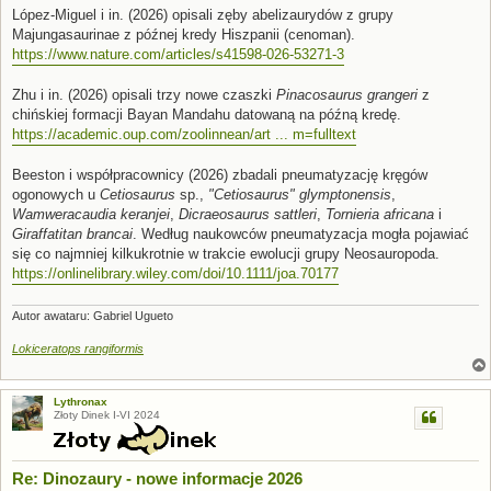
s
López-Miguel i in. (2026) opisali zęby abelizaurydów z grupy
t
Majungasaurinae z późnej kredy Hiszpanii (cenoman).
https://www.nature.com/articles/s41598-026-53271-3
Zhu i in. (2026) opisali trzy nowe czaszki
Pinacosaurus grangeri
z
chińskiej formacji Bayan Mandahu datowaną na późną kredę.
https://academic.oup.com/zoolinnean/art ... m=fulltext
Beeston i współpracownicy (2026) zbadali pneumatyzację kręgów
ogonowych u
Cetiosaurus
sp.,
"Cetiosaurus" glymptonensis
,
Wamweracaudia keranjei
,
Dicraeosaurus sattleri
,
Tornieria africana
i
Giraffatitan brancai
. Według naukowców pneumatyzacja mogła pojawiać
się co najmniej kilkukrotnie w trakcie ewolucji grupy Neosauropoda.
https://onlinelibrary.wiley.com/doi/10.1111/joa.70177
Autor awataru: Gabriel Ugueto
Lokiceratops rangiformis
Lythronax
Złoty Dinek I-VI 2024
Re: Dinozaury - nowe informacje 2026