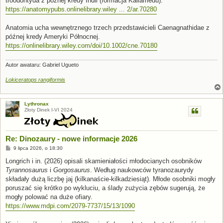
troodontyda z późnej kredy Indii (formacja Kallamedu).
https://anatomypubs.onlinelibrary.wiley ... 2/ar.70280
Anatomia ucha wewnętrznego trzech przedstawicieli Caenagnathidae z
późnej kredy Ameryki Północnej.
https://onlinelibrary.wiley.com/doi/10.1002/cne.70180
Autor awataru: Gabriel Ugueto
Lokiceratops rangiformis
Lythronax
Złoty Dinek I-VI 2024
Re: Dinozaury - nowe informacje 2026
P
9 lipca 2026, o 18:30
o
s
Longrich i in. (2026) opisali skamieniałości młodocianych osobników
t
Tyrannosaurus
i
Gorgosaurus
. Według naukowców tyranozaurydy
składały dużą liczbę jaj (kilkanaście-kilkadziesiąt). Młode osobniki mogły
poruszać się krótko po wykluciu, a ślady zużycia zębów sugerują, że
mogły polować na duże ofiary.
https://www.mdpi.com/2079-7737/15/13/1090