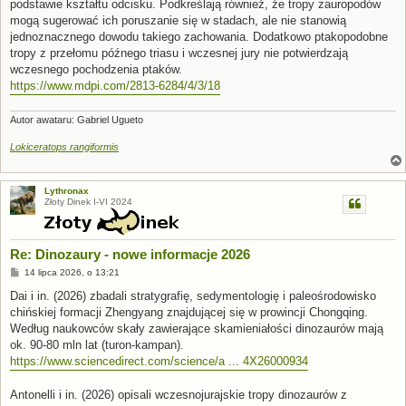
podstawie kształtu odcisku. Podkreślają również, że tropy zauropodów
mogą sugerować ich poruszanie się w stadach, ale nie stanowią
jednoznacznego dowodu takiego zachowania. Dodatkowo ptakopodobne
tropy z przełomu późnego triasu i wczesnej jury nie potwierdzają
wczesnego pochodzenia ptaków.
https://www.mdpi.com/2813-6284/4/3/18
Autor awataru: Gabriel Ugueto
Lokiceratops rangiformis
Lythronax
Złoty Dinek I-VI 2024
Re: Dinozaury - nowe informacje 2026
P
14 lipca 2026, o 13:21
o
s
Dai i in. (2026) zbadali stratygrafię, sedymentologię i paleośrodowisko
t
chińskiej formacji Zhengyang znajdującej się w prowincji Chongqing.
Według naukowców skały zawierające skamieniałości dinozaurów mają
ok. 90-80 mln lat (turon-kampan).
https://www.sciencedirect.com/science/a ... 4X26000934
Antonelli i in. (2026) opisali wczesnojurajskie tropy dinozaurów z