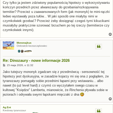
Czy tylko ja jestem zdziwiony popularnością hipotezy o wykorzystywaniu
kończyn przednich przez alwarezaury do grzebania/rozkopywania
termitier? Przecież u zaawansowanych form (jak mononyk) te mini-rączki
ledwo wystawały poza tułów... W jaki sposób one miałyby nimi w
czymkolwiek grzebać? Przecież żeby dosięgnąć czegoś tymi kikucikami
musiałyby praktycznie szorować brzuchem po tej rzeczy (termitierze czy
czymkolwiek innymi).
Mononajkus
Ordowicki bezszczękowiec
Re: Dinozaury - nowe informacje 2026
P
15 maja 2026, o 11:32
o
s
Jako tutejszy mononyk zgadzam się z przedmówcą - sensowność tej
t
hipotezy jest dyskusyjna, w zasadzie kojarzy mi się ona z poglądem, że
tyranozaury pomagały sobie przednimi łapami przy wstawaniu... albo
nawet (to już level hard) z czymś co wyczytałem swego czasu w
kultowej "Księdze" Lamberta, mianowicie, że
Rinchenia
pływała sobie w
jeziorach i odrywała swymi łapskami mięczaki z dna
Ag.Ent
Kredowy tyranozaur