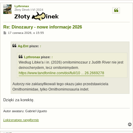
Lythronax
Złoty Dinek I-VI 2024
Re: Dinozaury - nowe informacje 2026
P
17 czerwca 2026, o 15:55
o
s
t
Ag.Ent
pisze:
↑
Lythronax
pisze:
↑
Według Libke'a i in. (2026) ornitomimozaur z Judith River nie jest
deinocherydem, lecz ornitomimydem.
https://www.tandfonline.com/doi/full/10 ... 26.2669278
Autorzy nie zaklasyfikowali tego okazu jako przedstawiciela
Ornithomimidae, tylko Ornithomimosauria indet.
Dzięki za korektę.
Autor awataru: Gabriel Ugueto
Lokiceratops rangiformis