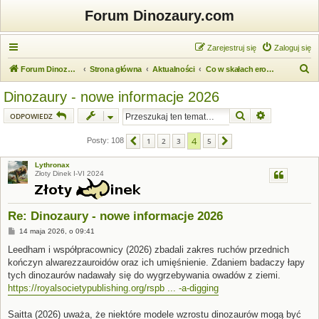
Forum Dinozaury.com
Zarejestruj się
Zaloguj się
S
Forum Dinozaury.com
Strona główna
Aktualności
Co w skałach eroduje
z
Dinozaury - nowe informacje 2026
u
Szukaj
Wyszukiwanie
ODPOWIEDZ
k
a
4
Posty: 108
1
2
3
5
Poprzednia
Następna
j
Lythronax
Złoty Dinek I-VI 2024
Re: Dinozaury - nowe informacje 2026
P
14 maja 2026, o 09:41
o
s
Leedham i współpracownicy (2026) zbadali zakres ruchów przednich
t
kończyn alwarezzauroidów oraz ich umięśnienie. Zdaniem badaczy łapy
tych dinozaurów nadawały się do wygrzebywania owadów z ziemi.
https://royalsocietypublishing.org/rspb ... -a-digging
Saitta (2026) uważa, że niektóre modele wzrostu dinozaurów mogą być