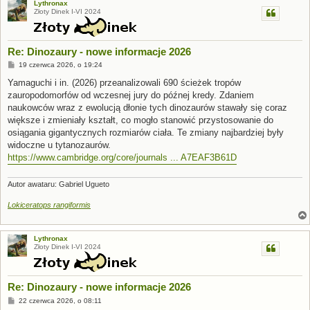
Lythronax
Złoty Dinek I-VI 2024
Re: Dinozaury - nowe informacje 2026
P
19 czerwca 2026, o 19:24
o
s
Yamaguchi i in. (2026) przeanalizowali 690 ścieżek tropów
t
zauropodomorfów od wczesnej jury do późnej kredy. Zdaniem
naukowców wraz z ewolucją dłonie tych dinozaurów stawały się coraz
większe i zmieniały kształt, co mogło stanowić przystosowanie do
osiągania gigantycznych rozmiarów ciała. Te zmiany najbardziej były
widoczne u tytanozaurów.
https://www.cambridge.org/core/journals ... A7EAF3B61D
Autor awataru: Gabriel Ugueto
Lokiceratops rangiformis
Lythronax
Złoty Dinek I-VI 2024
Re: Dinozaury - nowe informacje 2026
P
22 czerwca 2026, o 08:11
o