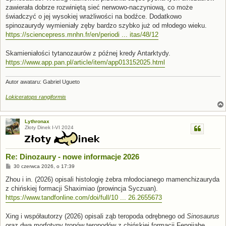
zawierała dobrze rozwiniętą sieć nerwowo-naczyniową, co może
świadczyć o jej wysokiej wrażliwości na bodźce. Dodatkowo
spinozaurydy wymieniały zęby bardzo szybko już od młodego wieku.
https://sciencepress.mnhn.fr/en/periodi ... itas/48/12
Skamieniałości tytanozaurów z późnej kredy Antarktydy.
https://www.app.pan.pl/article/item/app013152025.html
Autor awataru: Gabriel Ugueto
Lokiceratops rangiformis
Lythronax
Złoty Dinek I-VI 2024
Re: Dinozaury - nowe informacje 2026
P
30 czerwca 2026, o 17:39
o
s
Zhou i in. (2026) opisali histologię żebra młodocianego mamenchizauryda
t
z chińskiej formacji Shaximiao (prowincja Syczuan).
https://www.tandfonline.com/doi/full/10 ... 26.2655673
Xing i współautorzy (2026) opisali ząb teropoda odrębnego od
Sinosaurus
oraz dwa morfotypy tropów teropodów z chińskiej formacji Fengjiahe