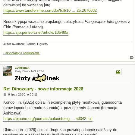
datowanej na wczesną jurę.
https://www.tandfonline.com/doi/full/10 ... 26.2676032
Redeskrypcja wczesnojurajskiego celozyfoida
Panguraptor lufengensis
z
Chin (formacja Lufeng).
https://sjp.pensoft.net/article/185485/
Autor awataru: Gabriel Ugueto
Lokiceratops rangiformis
Lythronax
Złoty Dinek I-VI 2024
Re: Dinozaury - nowe informacje 2026
P
6 lipca 2026, o 20:11
o
s
Kondo i in. (2026) opisali niekompletną płytę mostkową iguanodonta
t
(prawdopodobnie hadrozauroida) z późnej kredy Japonii (formacja
Ashizawa).
https://bioone.org/journals/paleontolog ... 50042.full
Dhiman i in. (2026) opisali drugi ząb prawdopodobnie należący do