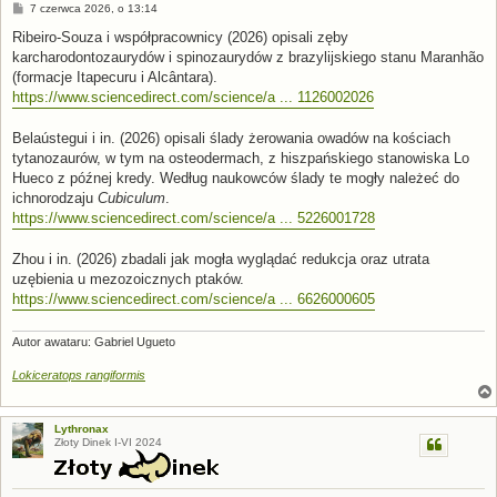
P
7 czerwca 2026, o 13:14
o
s
Ribeiro-Souza i współpracownicy (2026) opisali zęby
t
karcharodontozaurydów i spinozaurydów z brazylijskiego stanu Maranhão
(formacje Itapecuru i Alcântara).
https://www.sciencedirect.com/science/a ... 1126002026
Belaústegui i in. (2026) opisali ślady żerowania owadów na kościach
tytanozaurów, w tym na osteodermach, z hiszpańskiego stanowiska Lo
Hueco z późnej kredy. Według naukowców ślady te mogły należeć do
ichnorodzaju
Cubiculum
.
https://www.sciencedirect.com/science/a ... 5226001728
Zhou i in. (2026) zbadali jak mogła wyglądać redukcja oraz utrata
uzębienia u mezozoicznych ptaków.
https://www.sciencedirect.com/science/a ... 6626000605
Autor awataru: Gabriel Ugueto
Lokiceratops rangiformis
Lythronax
Złoty Dinek I-VI 2024