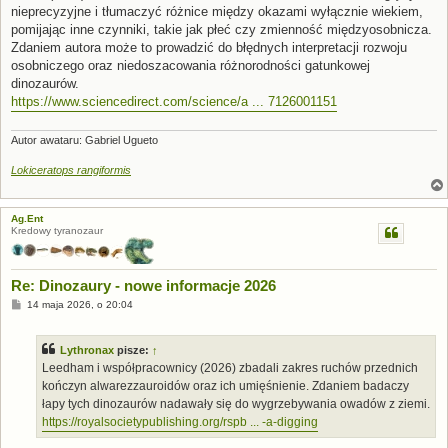
nieprecyzyjne i tłumaczyć różnice między okazami wyłącznie wiekiem,
pomijając inne czynniki, takie jak płeć czy zmienność międzyosobnicza.
Zdaniem autora może to prowadzić do błędnych interpretacji rozwoju
osobniczego oraz niedoszacowania różnorodności gatunkowej
dinozaurów.
https://www.sciencedirect.com/science/a ... 7126001151
Autor awataru: Gabriel Ugueto
Lokiceratops rangiformis
Ag.Ent
Kredowy tyranozaur
Re: Dinozaury - nowe informacje 2026
P
14 maja 2026, o 20:04
o
s
t
Lythronax
pisze:
↑
Leedham i współpracownicy (2026) zbadali zakres ruchów przednich
kończyn alwarezzauroidów oraz ich umięśnienie. Zdaniem badaczy
łapy tych dinozaurów nadawały się do wygrzebywania owadów z ziemi.
https://royalsocietypublishing.org/rspb ... -a-digging