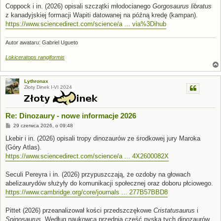
s
Coppock i in. (2026) opisali szczątki młodocianego
Gorgosaurus libratus
t
z kanadyjskiej formacji Wapiti datowanej na późną kredę (kampan).
https://www.sciencedirect.com/science/a ... via%3Dihub
Autor awataru: Gabriel Ugueto
Lokiceratops rangiformis
Lythronax
Złoty Dinek I-VI 2024
Re: Dinozaury - nowe informacje 2026
P
29 czerwca 2026, o 09:48
o
s
Lkebir i in. (2026) opisali tropy dinozaurów ze środkowej jury Maroka
t
(Góry Atlas).
https://www.sciencedirect.com/science/a ... 4X2600082X
Seculi Pereyra i in. (2026) przypuszczają, że ozdoby na głowach
abelizaurydów służyły do komunikacji społecznej oraz doboru płciowego.
https://www.cambridge.org/core/journals ... 277B57BBD8
Pittet (2026) przeanalizował kości przedszczękowe
Cristatusaurus
i
Spinosaurus
. Według naukowca przednia część pyska tych dinozaurów