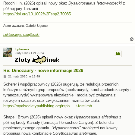
s
Rocchi i in. (2026) opisali nowy okaz
Dysalotosaurus lettowvorbecki
z
t
późnej jury Tanzanii.
https://doi.org/10.1002%2Fspp2.70085
Autor awataru: Gabriel Ugueto
Lokiceratops rangiformis
Lythronax
Złoty Dinek I-VI 2024
Re: Dinozaury - nowe informacje 2026
P
21 maja 2026, o 19:49
o
s
Scherer i współpracownicy (2026) sugerują, że redukcja przednich
t
kończyn u różnych grup teropodów (abelizaurydy, karcharodontozaurydy i
tyranozaurydy) występowała niezależnie i mogła być związana z
rozwojem czaszek oraz zwiększeniem rozmiarów ciała.
https://royalsocietypublishing.org/rspb ... t-forelimb
Shape i Brown (2026) opisali nowy okaz
Hypacrosaurus altispinus
z
późnej kredy Kanady (formacja Horseshoe Canyon). Z kolei dla
problematycznego gatunku
"Hypacrosaurus" stebingeri
naukowcy
proponują nową kombinację
Corythosaurus stebingeri
.