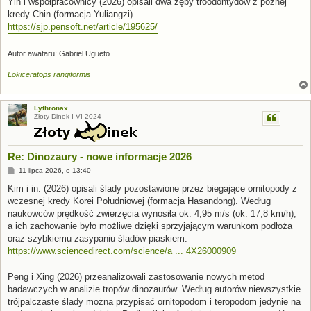
Yin i współpracownicy (2026) opisali dwa zęby troodontydów z późnej
kredy Chin (formacja Yuliangzi).
https://sjp.pensoft.net/article/195625/
Autor awataru: Gabriel Ugueto
Lokiceratops rangiformis
Lythronax
Złoty Dinek I-VI 2024
Re: Dinozaury - nowe informacje 2026
P
11 lipca 2026, o 13:40
o
s
Kim i in. (2026) opisali ślady pozostawione przez biegające ornitopody z
t
wczesnej kredy Korei Południowej (formacja Hasandong). Według
naukowców prędkość zwierzęcia wynosiła ok. 4,95 m/s (ok. 17,8 km/h),
a ich zachowanie było możliwe dzięki sprzyjającym warunkom podłoża
oraz szybkiemu zasypaniu śladów piaskiem.
https://www.sciencedirect.com/science/a ... 4X26000909
Peng i Xing (2026) przeanalizowali zastosowanie nowych metod
badawczych w analizie tropów dinozaurów. Według autorów niewszystkie
trójpalczaste ślady można przypisać ornitopodom i teropodom jedynie na