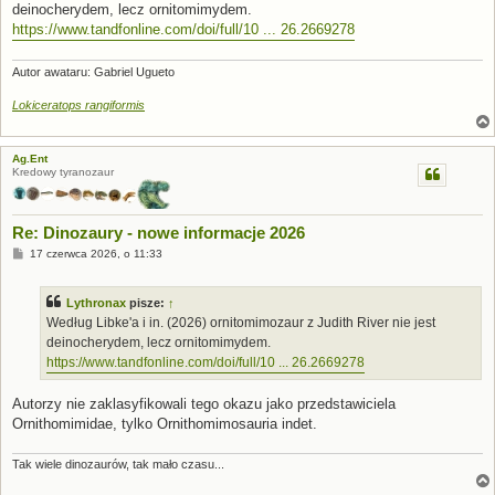
deinocherydem, lecz ornitomimydem.
https://www.tandfonline.com/doi/full/10 ... 26.2669278
Autor awataru: Gabriel Ugueto
Lokiceratops rangiformis
Ag.Ent
Kredowy tyranozaur
Re: Dinozaury - nowe informacje 2026
P
17 czerwca 2026, o 11:33
o
s
t
Lythronax
pisze:
↑
Według Libke'a i in. (2026) ornitomimozaur z Judith River nie jest
deinocherydem, lecz ornitomimydem.
https://www.tandfonline.com/doi/full/10 ... 26.2669278
Autorzy nie zaklasyfikowali tego okazu jako przedstawiciela
Ornithomimidae, tylko Ornithomimosauria indet.
Tak wiele dinozaurów, tak mało czasu...