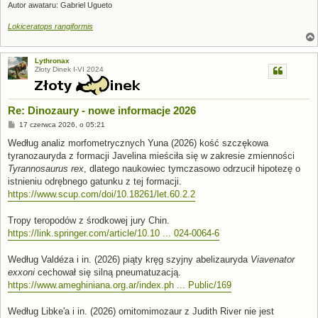
Autor awataru: Gabriel Ugueto
Lokiceratops rangiformis
Lythronax
Złoty Dinek I-VI 2024
Re: Dinozaury - nowe informacje 2026
P
17 czerwca 2026, o 05:21
o
s
Według analiz morfometrycznych Yuna (2026) kość szczękowa
t
tyranozauryda z formacji Javelina mieściła się w zakresie zmienności
Tyrannosaurus rex
, dlatego naukowiec tymczasowo odrzucił hipotezę o
istnieniu odrębnego gatunku z tej formacji.
https://www.scup.com/doi/10.18261/let.60.2.2
Tropy teropodów z środkowej jury Chin.
https://link.springer.com/article/10.10 ... 024-0064-6
Według Valdéza i in. (2026) piąty kręg szyjny abelizauryda
Viavenator
exxoni
cechował się silną pneumatuzacją.
https://www.ameghiniana.org.ar/index.ph ... Public/169
Według Libke'a i in. (2026) ornitomimozaur z Judith River nie jest