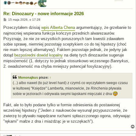
Re: Dinozaury - nowe informacje 2026
P
15 maja 2026, o 17:28
o
s
Przeczytałem dzisiaj
wpis Alberta Chena
argumentujący, że grzebanie to
t
najmocniej wspierana funkcja kończyn przednich alwarezaurów.
Przyznaję, że nie ze wszystkich poruszonych tam kwestii zdawałem
sobie sprawę, niemniej pozostaję sceptykiem co do tej hipotezy (choć
nie mam lepszej alternatywy). Faktem pozostaje jednak, że jedyny jak
dotąd
bezpośredni dowód kopalny
na dietę tych dinozaurów sugeruje
mięsożerność (1. dotyczy to jednak stosunkowo wczesnego
Bannykus
,
2. owadożerność ma chyba mniejszy potencjał fosylizacyjny).
Mononajkus
pisze:
↑
(...) albo nawet (to już level hard) z czymś co wyczytałem swego czasu
w kultowej "Księdze" Lamberta, mianowicie, że
Rinchenia
pływała
sobie w jeziorach i odrywała swymi łapskami mięczaki z dna
Fakt, ale to było podane tylko w formie odniesienia do postawionej
wcześniej hipotezy ("Jeden z naukowców wysunął przypuszczenie, że
zwierzę to pływało napędzane ruchami spłaszczonego ogona, odrywając
"rękami" małże z dna i miażdżąc je w szczękach").