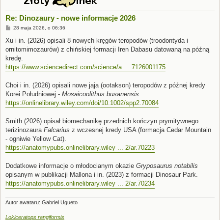
Re: Dinozaury - nowe informacje 2026
P
28 maja 2026, o 06:36
o
s
Xu i in. (2026) opisali 8 nowych kręgów teropodów (troodontyda i
t
ornitomimozaurów) z chińskiej formacji Iren Dabasu datowaną na późną
kredę.
https://www.sciencedirect.com/science/a ... 7126001175
Choi i in. (2026) opisali nowe jaja (ootakson) teropodów z późnej kredy
Korei Południowej -
Mosaicoolithus busanensis
.
https://onlinelibrary.wiley.com/doi/10.1002/spp2.70084
Smith (2026) opisał biomechanikę przednich kończyn prymitywnego
terizinozaura
Falcarius
z wczesnej kredy USA (formacja Cedar Mountain
- ogniwie Yellow Cat).
https://anatomypubs.onlinelibrary.wiley ... 2/ar.70223
Dodatkowe informacje o młodocianym okazie
Gryposaurus notabilis
opisanym w publikacji Mallona i in. (2023) z formacji Dinosaur Park.
https://anatomypubs.onlinelibrary.wiley ... 2/ar.70234
Autor awataru: Gabriel Ugueto
Lokiceratops rangiformis