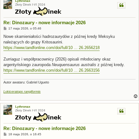
Lythronax
Złoty Dinek I-VI 2024
Re: Dinozaury - nowe informacje 2026
P
17 maja 2026, o 05:46
o
s
Nowe skamieniałości hadrozaurydów z późnej kredy Meksyku
t
należących do grupy Kritosaurini.
https://www.tandfonline.com/doi/full/10 ... 26.2656218
Zurriaguz i współpracownicy (2026) opisali młodociany okaz
argentyńskiego zauropoda
Neuquensaurus australis
z późnej kredy.
https://www.tandfonline.com/doi/full/10 ... 26.2663156
Autor awataru: Gabriel Ugueto
Lokiceratops rangiformis
Lythronax
Złoty Dinek I-VI 2024
Re: Dinozaury - nowe informacje 2026
P
18 maja 2026, o 16:45
o