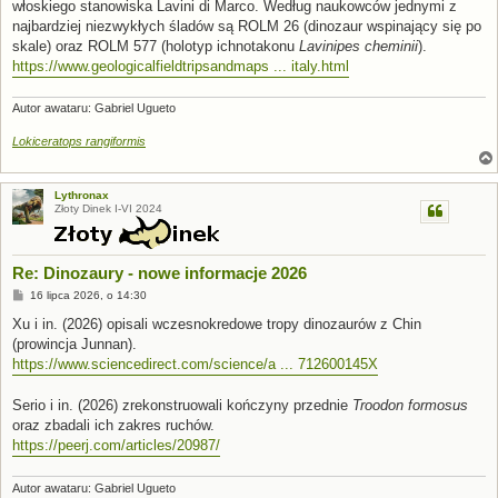
włoskiego stanowiska Lavini di Marco. Według naukowców jednymi z
najbardziej niezwykłych śladów są ROLM 26 (dinozaur wspinający się po
skale) oraz ROLM 577 (holotyp ichnotakonu
Lavinipes cheminii
).
https://www.geologicalfieldtripsandmaps ... italy.html
Autor awataru: Gabriel Ugueto
Lokiceratops rangiformis
Lythronax
Złoty Dinek I-VI 2024
Re: Dinozaury - nowe informacje 2026
P
16 lipca 2026, o 14:30
o
s
Xu i in. (2026) opisali wczesnokredowe tropy dinozaurów z Chin
t
(prowincja Junnan).
https://www.sciencedirect.com/science/a ... 712600145X
Serio i in. (2026) zrekonstruowali kończyny przednie
Troodon formosus
oraz zbadali ich zakres ruchów.
https://peerj.com/articles/20987/
Autor awataru: Gabriel Ugueto