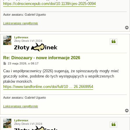
https://cdnsciencepub.com/doi/10.1139/cjes-2025-0094
Autor awataru: Gabriel Ugueto
Lokiceratops rangiformis
Lythronax
Złoty Dinek I-VI 2024
Re: Dinozaury - nowe informacje 2026
P
23 maja 2026, o 08:17
o
s
Cau i współpracownicy (2026) sugerują, że spinozaurydy mogły mieć
t
gruczoły solne, podobne do tych występujących u współczesnych
ptaków morskich.
https://www.tandfonline.com/doi/full/10 ... 26.2669954
Autor awataru: Gabriel Ugueto
Lokiceratops rangiformis
Lythronax
Złoty Dinek I-VI 2024