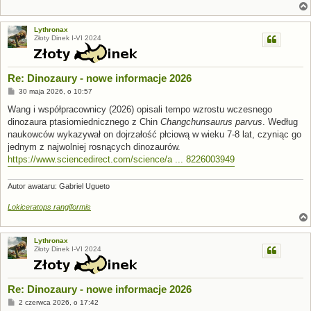
Lythronax
Złoty Dinek I-VI 2024
Re: Dinozaury - nowe informacje 2026
P
30 maja 2026, o 10:57
o
s
Wang i współpracownicy (2026) opisali tempo wzrostu wczesnego
t
dinozaura ptasiomiednicznego z Chin
Changchunsaurus parvus
. Według
naukowców wykazywał on dojrzałość płciową w wieku 7-8 lat, czyniąc go
jednym z najwolniej rosnących dinozaurów.
https://www.sciencedirect.com/science/a ... 8226003949
Autor awataru: Gabriel Ugueto
Lokiceratops rangiformis
Lythronax
Złoty Dinek I-VI 2024
Re: Dinozaury - nowe informacje 2026
P
2 czerwca 2026, o 17:42
o