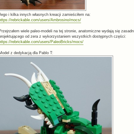
Jego i kilka innych własnych kreacji zamieściłem na:
https://rebrickable.com/users/Ambrosino/mocs/
Przejrzałem wiele paleo-modeli na tej stronie, anatomiczne wydają się zasadn
projektującego od zera z wykorzystaniem wszystkich dostępnych części:
https://rebrickable.com/users/PaleoBricks/mocs/
Model z dedykacją dla Pablo T: