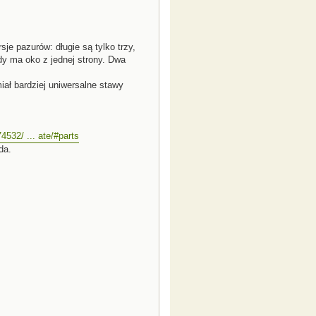
je pazurów: długie są tylko trzy,
y ma oko z jednej strony. Dwa
iał bardziej uniwersalne stawy
532/ ... ate/#parts
da.