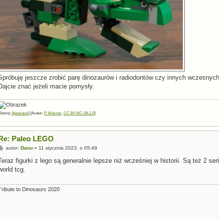
Spróbuję jeszcze zrobić parę dinozaurów i radiodontów czy innych wczesnyc
Dajcie znać jeżeli macie pomysły.
Stamp:
Apsaravis
] [Avatar:
P. Weimer
,
CC BY-NC-SA 2.0
]
Re: Paleo LEGO
P
autor:
Danu
»
11 stycznia 2023, o 05:49
o
s
Teraz figurki z lego są generalnie lepsze niż wcześniej w historii. Są też 2 ser
t
world tcg.
Tribute to Dinosaurs 2020