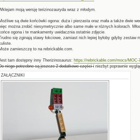
Wklejam moją wersję terizinozauryda wraz z młodym.
Możliwe są dwie końcówki ogona: duża i pierzasta oraz mała a także dwie wers
więc można zrobić niesymetrycznie albo same małe w różnych kolorach. Młod
końce ogona i te mankamenty uwidacznia ostatnie zdjęcie.
Trudno się zginają stawy łokciowe, zamiast nich lepiej byłoby gdyby zestaw m
kuliste.
Może zamieszczę to na rebrickable.com.
Jest tam dostępny inny
Therizinosaurus
:
https://rebrickable.com/mocs/MOC-74
Do niego potrzebne są jeszcze 2 dodatkowe części i
niezbyt poprawnie wyglą
ZAŁĄCZNIKI