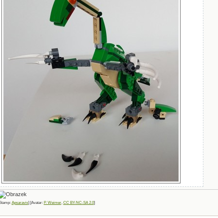
Stamp:
Apsaravis
] [Avatar:
P. Weimer
,
CC BY-NC-SA 2.0
]