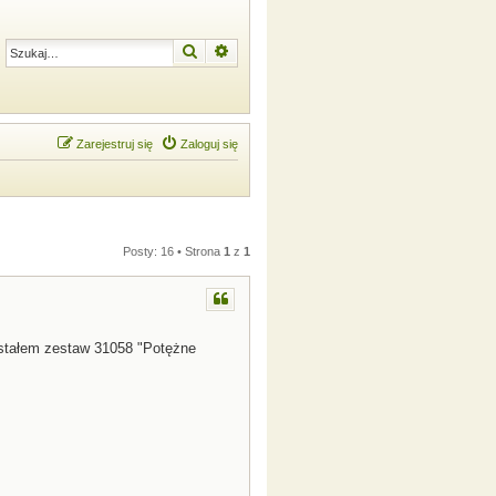
Szukaj
Wyszukiwanie zaawansowane
Zarejestruj się
Zaloguj się
Posty: 16 • Strona
1
z
1
ostałem zestaw 31058 "Potężne