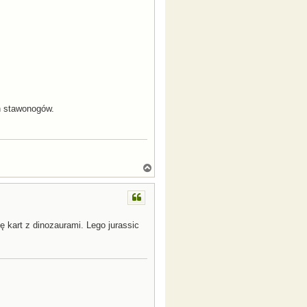
h stawonogów.
N
a
g
ó
r
ę
ię kart z dinozaurami. Lego jurassic