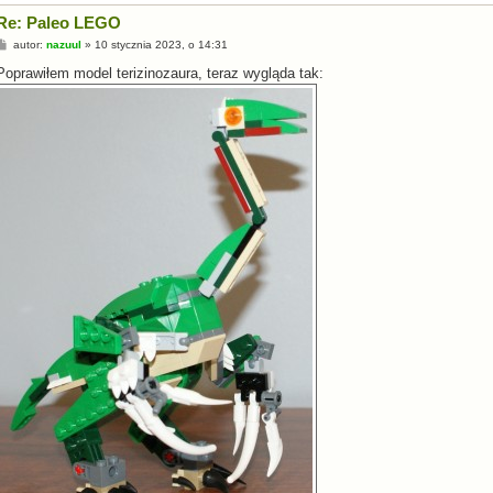
Re: Paleo LEGO
P
autor:
nazuul
»
10 stycznia 2023, o 14:31
o
s
Poprawiłem model terizinozaura, teraz wygląda tak:
t