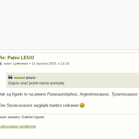
Re: Paleo LEGO
P
autor:
Lythronax
»
11 stycznia 2023, o 12:10
o
s
t
nazuul
pisze:
↑
Dajcie znać jeżeli macie pomysły.
Jak są figurki to na pewno
Parasaurolophus
,
Argentinosaurus
,
Tyrannosaurus
Ten
Styracosaurus
wygląda bardzo ciekawie
Autor awataru: Gabriel Ugueto
Lokiceratops rangiformis