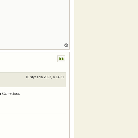
N
a
g
ó
r
ę
10 stycznia 2023, o 14:31
i
Omnidens
.