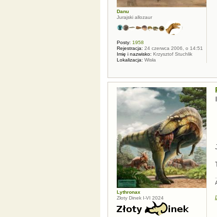
Danu
Jurajski allozaur
Posty:
1958
Rejestracja:
24 czerwca 2006, o 14:51
Imię i nazwisko:
Krzysztof Stuchlik
Lokalizacja:
Wisła
Lythronax
Złoty Dinek I-VI 2024