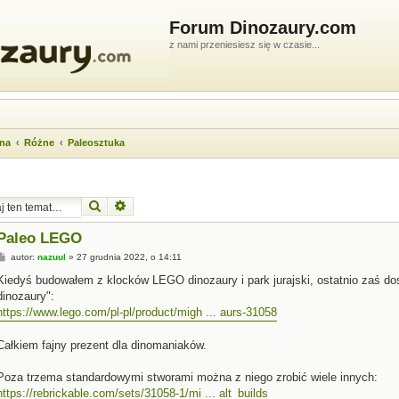
Forum Dinozaury.com
z nami przeniesiesz się w czasie...
wna
Różne
Paleosztuka
Szukaj
Wyszukiwanie zaawansowane
Paleo LEGO
P
autor:
nazuul
»
27 grudnia 2022, o 14:11
o
s
Kiedyś budowałem z klocków LEGO dinozaury i park jurajski, ostatnio zaś d
t
dinozaury":
https://www.lego.com/pl-pl/product/migh ... aurs-31058
Całkiem fajny prezent dla dinomaniaków.
Poza trzema standardowymi stworami można z niego zrobić wiele innych:
https://rebrickable.com/sets/31058-1/mi ... alt_builds