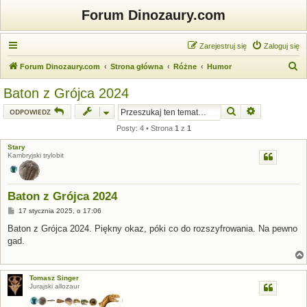
Forum Dinozaury.com
Zarejestruj się
Zaloguj się
S
Forum Dinozaury.com
Strona główna
Różne
Humor
z
Baton z Grójca 2024
u
Szukaj
Wyszukiwanie
ODPOWIEDZ
k
Posty: 4 • Strona
1
z
1
a
Stary
j
Kambryjski trylobit
Baton z Grójca 2024
P
17 stycznia 2025, o 17:06
o
s
Baton z Grójca 2024. Piękny okaz, póki co do rozszyfrowania. Na pewno
t
gad.
Tomasz Singer
Jurajski allozaur