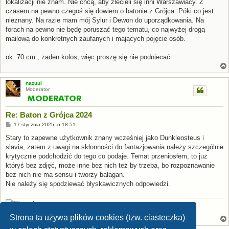
lokalizacji nie znam. Nie chcą, aby zlecieli się inni Warszawiacy. Z
czasem na pewno czegoś się dowiem o batonie z Grójca. Póki co jest
nieznany. Na razie mam mój Sylur i Dewon do uporządkowania. Na
forach na pewno nie będę poruszać tego tematu, co najwyżej drogą
mailową do konkretnych zaufanych i mających pojęcie osób.
ok. 70 cm., żaden kolos, więc proszę się nie podniecać.
nazuul
Moderator
Re: Baton z Grójca 2024
P
17 stycznia 2025, o 18:51
o
s
Stary to zapewne użytkownik znany wcześniej jako Dunkleosteus i
t
slavia, zatem z uwagi na skłonności do fantazjowania należy szczególnie
krytycznie podchodzić do tego co podaje. Temat przeniosłem, to już
któryś bez zdjęć, może inne bez nich też by trzeba, bo rozpoznawanie
bez nich nie ma sensu i tworzy bałagan.
Nie należy się spodziewać błyskawicznych odpowiedzi.
[Stamp:
Apsaravis
] [Avatar:
P. Weimer
,
CC BY-NC-SA 2.0
]
Strona ta używa plików cookies (tzw. ciasteczka)