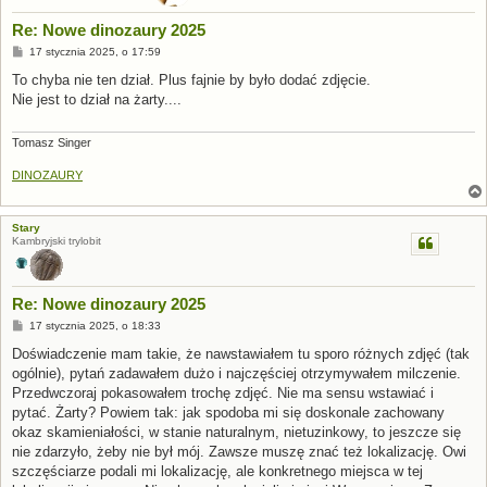
Re: Nowe dinozaury 2025
P
17 stycznia 2025, o 17:59
o
s
To chyba nie ten dział. Plus fajnie by było dodać zdjęcie.
t
Nie jest to dział na żarty....
Tomasz Singer
DINOZAURY
Stary
Kambryjski trylobit
Re: Nowe dinozaury 2025
P
17 stycznia 2025, o 18:33
o
s
Doświadczenie mam takie, że nawstawiałem tu sporo różnych zdjęć (tak
t
ogólnie), pytań zadawałem dużo i najczęściej otrzymywałem milczenie.
Przedwczoraj pokasowałem trochę zdjęć. Nie ma sensu wstawiać i
pytać. Żarty? Powiem tak: jak spodoba mi się doskonale zachowany
okaz skamieniałości, w stanie naturalnym, nietuzinkowy, to jeszcze się
nie zdarzyło, żeby nie był mój. Zawsze muszę znać też lokalizację. Owi
szczęściarze podali mi lokalizację, ale konkretnego miejsca w tej