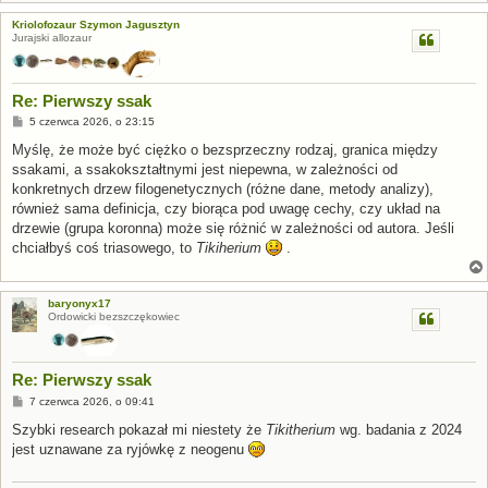
Kriolofozaur Szymon Jagusztyn
Jurajski allozaur
Re: Pierwszy ssak
P
5 czerwca 2026, o 23:15
o
s
Myślę, że może być ciężko o bezsprzeczny rodzaj, granica między
t
ssakami, a ssakokształtnymi jest niepewna, w zależności od
konkretnych drzew filogenetycznych (różne dane, metody analizy),
również sama definicja, czy biorąca pod uwagę cechy, czy układ na
drzewie (grupa koronna) może się różnić w zależności od autora. Jeśli
chciałbyś coś triasowego, to
Tikiherium
.
baryonyx17
Ordowicki bezszczękowiec
Re: Pierwszy ssak
P
7 czerwca 2026, o 09:41
o
s
Szybki research pokazał mi niestety że
Tikitherium
wg. badania z 2024
t
jest uznawane za ryjówkę z neogenu