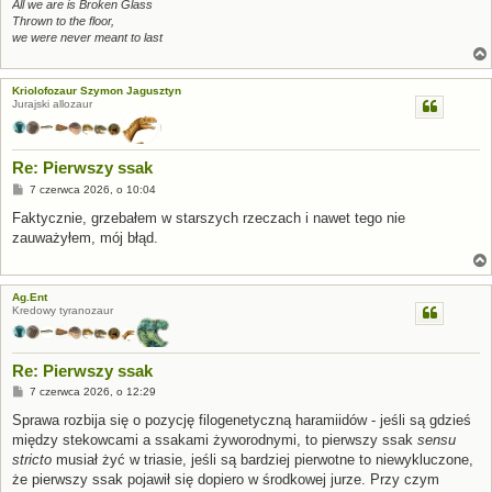
All we are is Broken Glass
Thrown to the floor,
we were never meant to last
Kriolofozaur Szymon Jagusztyn
Jurajski allozaur
Re: Pierwszy ssak
P
7 czerwca 2026, o 10:04
o
s
Faktycznie, grzebałem w starszych rzeczach i nawet tego nie
t
zauważyłem, mój błąd.
Ag.Ent
Kredowy tyranozaur
Re: Pierwszy ssak
P
7 czerwca 2026, o 12:29
o
s
Sprawa rozbija się o pozycję filogenetyczną haramiidów - jeśli są gdzieś
t
między stekowcami a ssakami żyworodnymi, to pierwszy ssak
sensu
stricto
musiał żyć w triasie, jeśli są bardziej pierwotne to niewykluczone,
że pierwszy ssak pojawił się dopiero w środkowej jurze. Przy czym