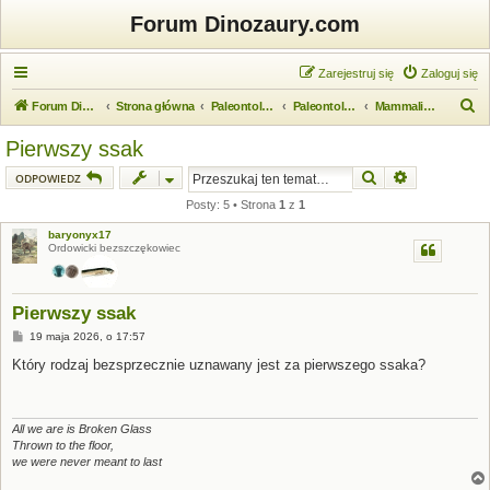
Forum Dinozaury.com
Zarejestruj się
Zaloguj się
S
Forum Dinozaury.com
Strona główna
Paleontologia
Paleontologia kręgowców
Mammalia (ssaki)
z
Pierwszy ssak
u
Szukaj
Wyszukiwanie
ODPOWIEDZ
k
Posty: 5 • Strona
1
z
1
a
baryonyx17
j
Ordowicki bezszczękowiec
Pierwszy ssak
P
19 maja 2026, o 17:57
o
s
Który rodzaj bezsprzecznie uznawany jest za pierwszego ssaka?
t
All we are is Broken Glass
Thrown to the floor,
we were never meant to last