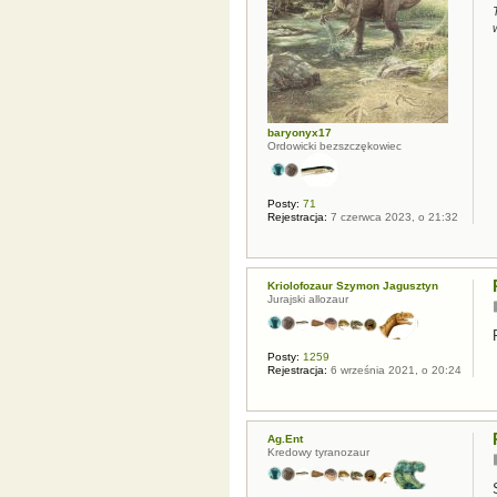
baryonyx17
Ordowicki bezszczękowiec
Posty:
71
Rejestracja:
7 czerwca 2023, o 21:32
Kriolofozaur Szymon Jagusztyn
Jurajski allozaur
Posty:
1259
Rejestracja:
6 września 2021, o 20:24
Ag.Ent
Kredowy tyranozaur