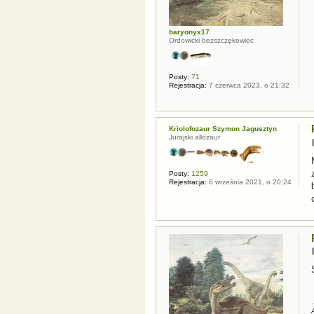
baryonyx17
Ordowicki bezszczękowiec
Posty:
71
Rejestracja:
7 czerwca 2023, o 21:32
Kriolofozaur Szymon Jagusztyn
Jurajski allozaur
Posty:
1259
Rejestracja:
6 września 2021, o 20:24