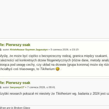
Re: Pierwszy ssak
P
autor:
Kriolofozaur Szymon Jagusztyn
»
5 czerwca 2026, o 23:15
o
s
Myślę, że może być ciężko o bezsprzeczny rodzaj, granica między ssakami, 
t
zależności od konkretnych drzew filogenetycznych (różne dane, metody analiz
biorąca pod uwagę cechy, czy układ na drzewie (grupa koronna) może się różn
chciałbyś coś triasowego, to
Tikiherium
.
Re: Pierwszy ssak
P
autor:
baryonyx17
»
7 czerwca 2026, o 09:41
o
s
Szybki research pokazał mi niestety że
Tikitherium
wg. badania z 2024 jest 
t
All we are is Broken Glass