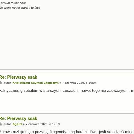
Thrown to the floor,
we were never meant to last
Re: Pierwszy ssak
P
autor:
Kriolofozaur Szymon Jagusztyn
»
7 czerwca 2026, o 10:04
o
s
Faktycznie, grzebałem w starszych rzeczach i nawet tego nie zauważyłem, mó
t
Re: Pierwszy ssak
P
autor:
Ag.Ent
»
7 czerwca 2026, o 12:29
o
s
Sprawa rozbija się o pozycję filogenetyczną haramiidów - jeśli są gdzieś mi