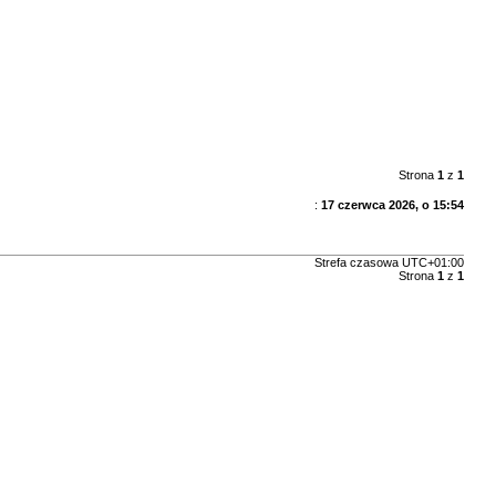
Strona
1
z
1
:
17 czerwca 2026, o 15:54
Strefa czasowa
UTC+01:00
Strona
1
z
1