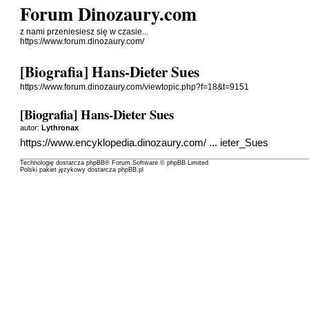
Forum Dinozaury.com
z nami przeniesiesz się w czasie...
https://www.forum.dinozaury.com/
[Biografia] Hans-Dieter Sues
https://www.forum.dinozaury.com/viewtopic.php?f=18&t=9151
[Biografia] Hans-Dieter Sues
autor:
Lythronax
https://www.encyklopedia.dinozaury.com/ ... ieter_Sues
Technologię dostarcza
phpBB
® Forum Software © phpBB Limited
Polski pakiet językowy dostarcza
phpBB.pl