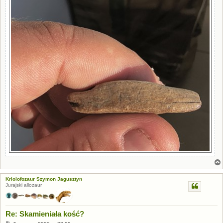
Kriolofozaur Szymon Jagusztyn
Jurajski allozaur
Re: Skamieniała kość?