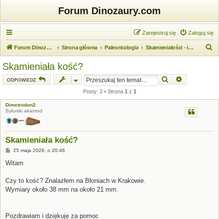
Forum Dinozaury.com
Zarejestruj się
Zaloguj się
S
Forum Dinozaury.com
Strona główna
Paleontologia
Skamieniałości - identyfikacja
z
Skamieniała kość?
u
Szukaj
Wyszukiwanie
ODPOWIEDZ
k
Posty: 2 • Strona
1
z
1
a
Dimetrodon2
j
Sylurski akantod
Skamieniała kość?
P
25 maja 2026, o 20:46
o
s
Witam
t
Czy to kość? Znalazłem na Błoniach w Krakowie.
Wymiary około 38 mm na około 21 mm.
Pozdrawiam i dziękuję za pomoc