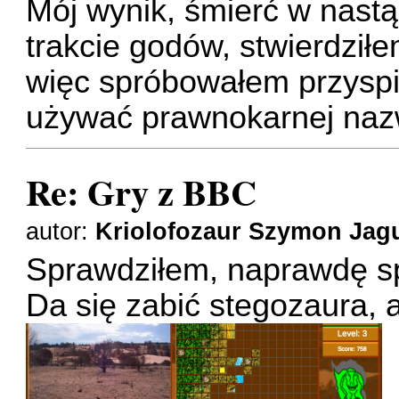
Mój wynik, śmierć w nast
trakcie godów, stwierdziłe
więc spróbowałem przyspi
używać prawnokarnej nazwy
Re: Gry z BBC
autor:
Kriolofozaur Szymon Jag
Sprawdziłem, naprawdę s
Da się zabić stegozaura, a