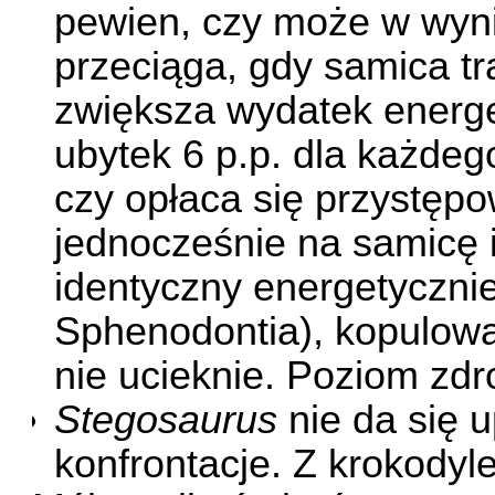
pewien, czy może w wyni
przeciąga, gdy samica tr
zwiększa wydatek energe
ubytek 6 p.p. dla każdeg
czy opłaca się przystępow
jednocześnie na samicę i
identyczny energetyczni
Sphenodontia), kopulow
nie ucieknie. Poziom zdr
Stegosaurus
nie da się 
konfrontacje. Z krokodyle