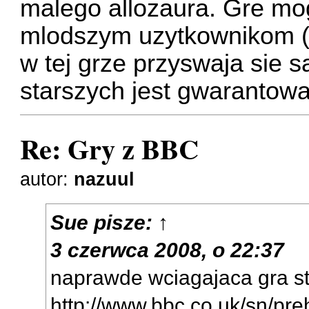
malego allozaura. Gre mog
mlodszym uzytkownikom (i
w tej grze przyswaja sie 
starszych jest gwarantow
Re: Gry z BBC
autor:
nazuul
Sue
pisze:
↑
3 czerwca 2008, o 22:37
naprawde wciagajaca gra st
http://www.bbc.co.uk/sn/preh