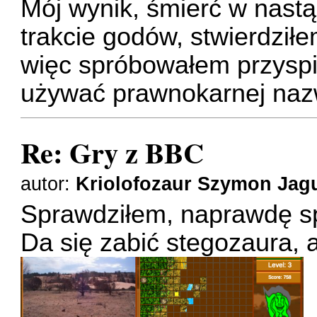
Mój wynik, śmierć w nast
trakcie godów, stwierdziłe
więc spróbowałem przyspi
używać prawnokarnej nazwy
Re: Gry z BBC
autor:
Kriolofozaur Szymon Jag
Sprawdziłem, naprawdę s
Da się zabić stegozaura, a