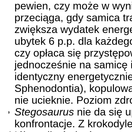
pewien, czy może w wyni
przeciąga, gdy samica tr
zwiększa wydatek energe
ubytek 6 p.p. dla każdeg
czy opłaca się przystępow
jednocześnie na samicę i
identyczny energetyczni
Sphenodontia), kopulow
nie ucieknie. Poziom zdr
Stegosaurus
nie da się 
konfrontacje. Z krokodyle