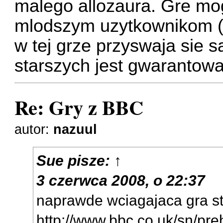
malego allozaura. Gre mog
mlodszym uzytkownikom (i
w tej grze przyswaja sie 
starszych jest gwarantow
Re: Gry z BBC
autor:
nazuul
Sue
pisze:
↑
3 czerwca 2008, o 22:37
naprawde wciagajaca gra st
http://www.bbc.co.uk/sn/preh