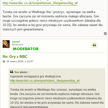
http://www.bbc.co.uk/sn/prehistoric_life/games/big_al/
Trzeba sie wcielic w Wielkiego Ala i przezyc, wyrastajac na wielka
bestie. Gra zaczyna sie od momentu wyklucia malego allozaura. Gre
moge szczegolnie polecic nieco mlodszym uzytkownikom (idealna dla
10-15), bo wiedza w tej grze przyswaja sie sama. Ale zabawa nawet dla
starszych jest gwarantowana.
nazuul
Moderator
Re: Gry z BBC
P
30 marca 2026, o 22:07
o
s
t
Sue
pisze:
↑
naprawde wciagajaca gra strategiczna.
http://www.bbc.co.uk/sn/prehistoric_life/games/big_al/
Trzeba sie wcielic w Wielkiego Ala i przezyc, wyrastajac na wielka
bestie. Gra zaczyna sie od momentu wyklucia malego allozaura. Gre
moge szczegolnie polecic nieco mlodszym uzytkownikom (idealna dla
10-15), bo wiedza w tej grze przyswaja sie sama. Ale zabawa nawet dla
starszych jest gwarantowana.