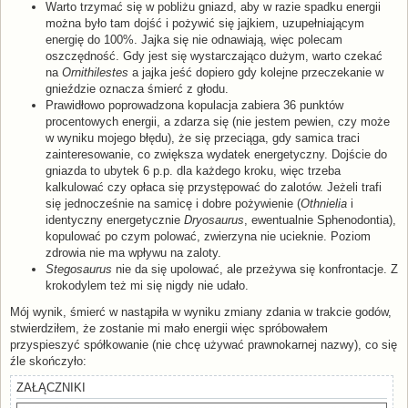
Warto trzymać się w pobliżu gniazd, aby w razie spadku energii
można było tam dojść i pożywić się jajkiem, uzupełniającym
energię do 100%. Jajka się nie odnawiają, więc polecam
oszczędność. Gdy jest się wystarczająco dużym, warto czekać
na
Ornithilestes
a jajka jeść dopiero gdy kolejne przeczekanie w
gnieździe oznacza śmierć z głodu.
Prawidłowo poprowadzona kopulacja zabiera 36 punktów
procentowych energii, a zdarza się (nie jestem pewien, czy może
w wyniku mojego błędu), że się przeciąga, gdy samica traci
zainteresowanie, co zwiększa wydatek energetyczny. Dojście do
gniazda to ubytek 6 p.p. dla każdego kroku, więc trzeba
kalkulować czy opłaca się przystępować do zalotów. Jeżeli trafi
się jednocześnie na samicę i dobre pożywienie (
Othnielia
i
identyczny energetycznie
Dryosaurus
, ewentualnie Sphenodontia),
kopulować po czym polować, zwierzyna nie ucieknie. Poziom
zdrowia nie ma wpływu na zaloty.
Stegosaurus
nie da się upolować, ale przeżywa się konfrontacje. Z
krokodylem też mi się nigdy nie udało.
Mój wynik, śmierć w nastąpiła w wyniku zmiany zdania w trakcie godów,
stwierdziłem, że zostanie mi mało energii więc spróbowałem
przyspieszyć spółkowanie (nie chcę używać prawnokarnej nazwy), co się
źle skończyło:
ZAŁĄCZNIKI