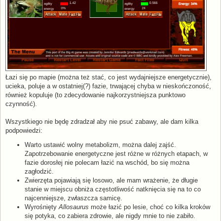
Łazi się po mapie (można też stać, co jest wydajniejsze energetycznie),
ucieka, poluje a w ostatniej(?) fazie, trwającej chyba w nieskończoność,
również kopuluje (to zdecydowanie najkorzystniejsza punktowo
czynność).
Wszystkiego nie będę zdradzał aby nie psuć zabawy, ale dam kilka
podpowiedzi:
Warto ustawić wolny metabolizm, można dalej zajść.
Zapotrzebowanie energetyczne jest różne w różnych etapach, w
fazie dorosłej nie polecam łazić na wschód, bo się można
zagłodzić.
Zwierzęta pojawiają się losowo, ale mam wrażenie, że długie
stanie w miejscu obniża częstotliwość natknięcia się na to co
najcenniejsze, zwłaszcza samicę.
Wyrośnięty
Allosaurus
może łazić po lesie, choć co kilka kroków
się potyka, co zabiera zdrowie, ale nigdy mnie to nie zabiło.