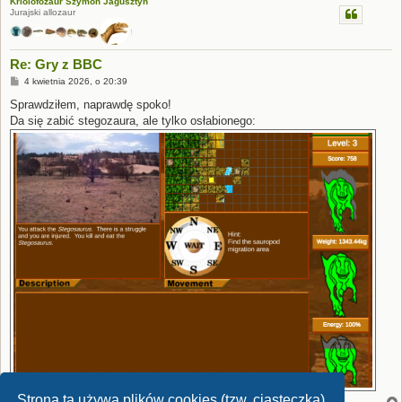
Kriolofozaur Szymon Jagusztyn
Jurajski allozaur
Re: Gry z BBC
P
4 kwietnia 2026, o 20:39
o
s
Sprawdziłem, naprawdę spoko!
t
Da się zabić stegozaura, ale tylko osłabionego:
Strona ta używa plików cookies (tzw. ciasteczka)