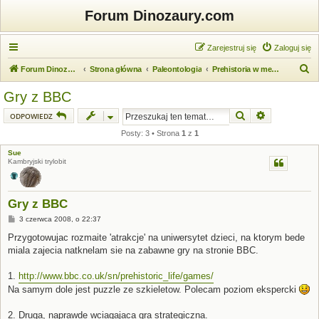
Forum Dinozaury.com
Zarejestruj się
Zaloguj się
S
Forum Dinozaury.com
Strona główna
Paleontologia
Prehistoria w mediach
z
Gry z BBC
u
Szukaj
Wyszukiwanie
ODPOWIEDZ
k
Posty: 3 • Strona
1
z
1
a
Sue
j
Kambryjski trylobit
Gry z BBC
P
3 czerwca 2008, o 22:37
o
s
Przygotowujac rozmaite 'atrakcje' na uniwersytet dzieci, na ktorym bede
t
miala zajecia natknelam sie na zabawne gry na stronie BBC.
1.
http://www.bbc.co.uk/sn/prehistoric_life/games/
Na samym dole jest puzzle ze szkieletow. Polecam poziom ekspercki
2. Druga, naprawde wciagajaca gra strategiczna.