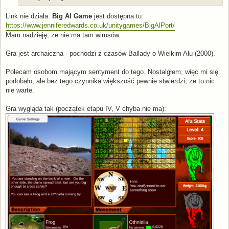
Link nie działa.
Big Al Game
jest dostępna tu:
https://www.jenniferedwards.co.uk/unitygames/BigAlPort/
Mam nadzieję, że nie ma tam wirusów.
Gra jest archaiczna - pochodzi z czasów Ballady o Wielkim Alu (2000).
Polecam osobom mającym sentyment do tego. Nostalgłem, więc mi się
podobało, ale bez tego czynnika większość pewnie stwierdzi, że to nic
nie warte.
Gra wygląda tak (początek etapu IV, V chyba nie ma):