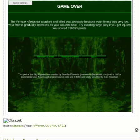
[Stamp:
Apsaravis
] [Avatar:
P. Weimer
,
CC BY-NC-SA 2.0
]