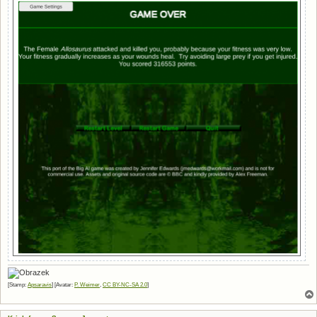
[Stamp:
Apsaravis
] [Avatar:
P. Weimer
,
CC BY-NC-SA 2.0
]