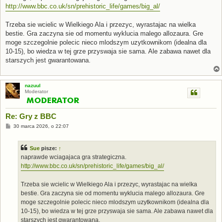
http://www.bbc.co.uk/sn/prehistoric_life/games/big_al/
Trzeba sie wcielic w Wielkiego Ala i przezyc, wyrastajac na wielka
bestie. Gra zaczyna sie od momentu wyklucia malego allozaura. Gre
moge szczegolnie polecic nieco mlodszym uzytkownikom (idealna dla
10-15), bo wiedza w tej grze przyswaja sie sama. Ale zabawa nawet dla
starszych jest gwarantowana.
nazuul
Moderator
Re: Gry z BBC
P
30 marca 2026, o 22:07
o
s
t
Sue
pisze:
↑
naprawde wciagajaca gra strategiczna.
http://www.bbc.co.uk/sn/prehistoric_life/games/big_al/
Trzeba sie wcielic w Wielkiego Ala i przezyc, wyrastajac na wielka
bestie. Gra zaczyna sie od momentu wyklucia malego allozaura. Gre
moge szczegolnie polecic nieco mlodszym uzytkownikom (idealna dla
10-15), bo wiedza w tej grze przyswaja sie sama. Ale zabawa nawet dla
starszych jest gwarantowana.