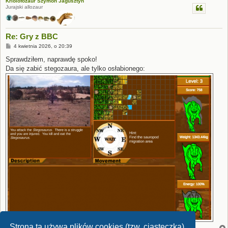
Kriolofozaur Szymon Jagusztyn
Jurajski allozaur
Re: Gry z BBC
P
4 kwietnia 2026, o 20:39
o
s
Sprawdziłem, naprawdę spoko!
t
Da się zabić stegozaura, ale tylko osłabionego:
Strona ta używa plików cookies (tzw. ciasteczka)