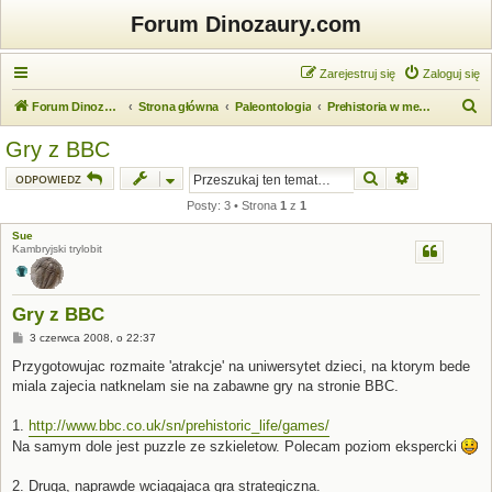
Forum Dinozaury.com
Zarejestruj się
Zaloguj się
S
Forum Dinozaury.com
Strona główna
Paleontologia
Prehistoria w mediach
z
Gry z BBC
u
Szukaj
Wyszukiwanie
ODPOWIEDZ
k
Posty: 3 • Strona
1
z
1
a
Sue
j
Kambryjski trylobit
Gry z BBC
P
3 czerwca 2008, o 22:37
o
s
Przygotowujac rozmaite 'atrakcje' na uniwersytet dzieci, na ktorym bede
t
miala zajecia natknelam sie na zabawne gry na stronie BBC.
1.
http://www.bbc.co.uk/sn/prehistoric_life/games/
Na samym dole jest puzzle ze szkieletow. Polecam poziom ekspercki
2. Druga, naprawde wciagajaca gra strategiczna.