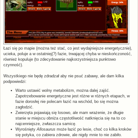
Łazi się po mapie (można też stać, co jest wydajniejsze energetycznie),
ucieka, poluje a w ostatniej(?) fazie, trwającej chyba w nieskończoność,
również kopuluje (to zdecydowanie najkorzystniejsza punktowo
czynność).
Wszystkiego nie będę zdradzał aby nie psuć zabawy, ale dam kilka
podpowiedzi:
Warto ustawić wolny metabolizm, można dalej zajść.
Zapotrzebowanie energetyczne jest różne w różnych etapach, w
fazie dorosłej nie polecam łazić na wschód, bo się można
zagłodzić.
Zwierzęta pojawiają się losowo, ale mam wrażenie, że długie
stanie w miejscu obniża częstotliwość natknięcia się na to co
najcenniejsze, zwłaszcza samicę.
Wyrośnięty
Allosaurus
może łazić po lesie, choć co kilka kroków
się potyka, co zabiera zdrowie, ale nigdy mnie to nie zabiło.