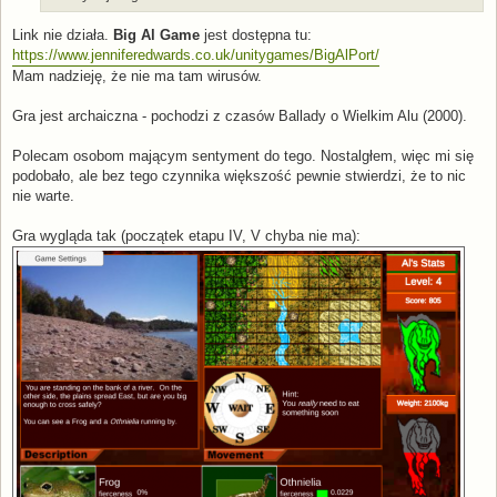
Link nie działa.
Big Al Game
jest dostępna tu:
https://www.jenniferedwards.co.uk/unitygames/BigAlPort/
Mam nadzieję, że nie ma tam wirusów.
Gra jest archaiczna - pochodzi z czasów Ballady o Wielkim Alu (2000).
Polecam osobom mającym sentyment do tego. Nostalgłem, więc mi się
podobało, ale bez tego czynnika większość pewnie stwierdzi, że to nic
nie warte.
Gra wygląda tak (początek etapu IV, V chyba nie ma):