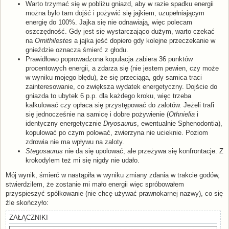
Warto trzymać się w pobliżu gniazd, aby w razie spadku energii
można było tam dojść i pożywić się jajkiem, uzupełniającym
energię do 100%. Jajka się nie odnawiają, więc polecam
oszczędność. Gdy jest się wystarczająco dużym, warto czekać
na
Ornithilestes
a jajka jeść dopiero gdy kolejne przeczekanie w
gnieździe oznacza śmierć z głodu.
Prawidłowo poprowadzona kopulacja zabiera 36 punktów
procentowych energii, a zdarza się (nie jestem pewien, czy może
w wyniku mojego błędu), że się przeciąga, gdy samica traci
zainteresowanie, co zwiększa wydatek energetyczny. Dojście do
gniazda to ubytek 6 p.p. dla każdego kroku, więc trzeba
kalkulować czy opłaca się przystępować do zalotów. Jeżeli trafi
się jednocześnie na samicę i dobre pożywienie (
Othnielia
i
identyczny energetycznie
Dryosaurus
, ewentualnie Sphenodontia),
kopulować po czym polować, zwierzyna nie ucieknie. Poziom
zdrowia nie ma wpływu na zaloty.
Stegosaurus
nie da się upolować, ale przeżywa się konfrontacje. Z
krokodylem też mi się nigdy nie udało.
Mój wynik, śmierć w nastąpiła w wyniku zmiany zdania w trakcie godów,
stwierdziłem, że zostanie mi mało energii więc spróbowałem
przyspieszyć spółkowanie (nie chcę używać prawnokarnej nazwy), co się
źle skończyło:
ZAŁĄCZNIKI