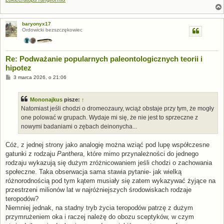
baryonyx17
Ordowicki bezszczękowiec
Re: Podważanie popularnych paleontologicznych teorii i
hipotez
P
3 marca 2026, o 21:06
o
s
t
Mononajkus
pisze:
↑
Natomiast jeśli chodzi o dromeozaury, wciąż obstaje przy tym, że mogły
one polować w grupach. Wydaje mi się, że nie jest to sprzeczne z
nowymi badaniami o zębach deinonycha...
Cóż, z jednej strony jako analogię można wziąć pod lupę współczesne
gatunki z rodzaju
Panthera
, które mimo przynależności do jednego
rodzaju wykazują się dużym zróżnicowaniem jeśli chodzi o zachowania
społeczne. Taka obserwacja sama stawia pytanie- jak wielką
różnorodnością pod tym kątem musiały się zatem wykazywać żyjące na
przestrzeni milionów lat w najróżniejszych środowiskach rodzaje
teropodów?
Niemniej jednak, na stadny tryb życia teropodów patrzę z dużym
przymrużeniem oka i raczej należę do obozu sceptyków, w czym