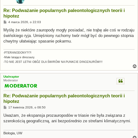
Re: Podważanie popularnych paleontologicznych teorii i
hipotez
P
4 marca 2026, o 22:03
o
s
Myślę że niektóre zauropody mogły posiadać, nie trąbę ale coś w rodzaju
t
świńskiego ryja. Umięśniony ruchomy twór mógł być do pewnego stopnia
chwytny ułatwiając spasanie pokarmu.
-PTERANODONY?!?!
-Małe latające dinozaury.
-TO NIE JEST LETNI OBÓZ DLA ŚWIRÓW NA PUNKCIE DINOZAURÓW!!!
Utahraptor
Moderator
Re: Podważanie popularnych paleontologicznych teorii i
hipotez
P
17 kwietnia 2026, o 08:50
o
s
Uważam, że ekspansja prozauropodów w triasie nie była związana z
t
szerokością geograficzną, ani bezpośrednio ze strefami klimatycznymi.
Biologia, UW