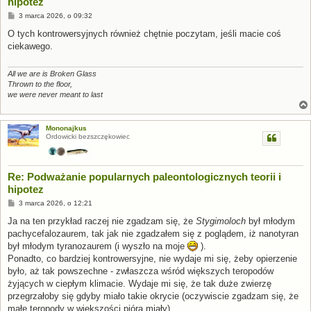
hipotez
P
3 marca 2026, o 09:32
o
s
O tych kontrowersyjnych również chętnie poczytam, jeśli macie coś
t
ciekawego.
All we are is Broken Glass
Thrown to the floor,
we were never meant to last
Mononajkus
Ordowicki bezszczękowiec
Re: Podważanie popularnych paleontologicznych teorii i
hipotez
P
3 marca 2026, o 12:21
o
s
Ja na ten przykład raczej nie zgadzam się, że
Stygimoloch
był młodym
t
pachycefalozaurem, tak jak nie zgadzałem się z poglądem, iż nanotyran
był młodym tyranozaurem (i wyszło na moje
).
Ponadto, co bardziej kontrowersyjne, nie wydaje mi się, żeby opierzenie
było, aż tak powszechne - zwłaszcza wśród większych teropodów
żyjących w ciepłym klimacie. Wydaje mi się, że tak duże zwierzę
przegrzałoby się gdyby miało takie okrycie (oczywiscie zgadzam się, że
małe teropody w większości pióra miały).