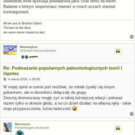
utwierdziła mnie dyskusja prowadzona jakiś czas temu na forum.
Badanie o którym wspominasz również w moich oczach stanowi
kontrargument.
All we are is Broken Glass
Thrown to the floor,
we were never meant to last
Mononajkus
Ordowicki bezszczękowiec
Re: Podważanie popularnych paleontologicznych teorii i
hipotez
P
4 marca 2026, o 08:00
o
s
W mojej opinii w sumie jest możliwe, że młode żywiły się innym
t
pokarmem, ale w dorosłości dołączały do grupy.
Zresztą dromeozaury mogły żyć w takiej luźniejszej relacji i polować
razem tylko w okresie głodu, a na co dzień działać na własną rękę - takie
moje przypuszczenia, luźna twórczość
Marciosss
Prekambryjski stromatolit