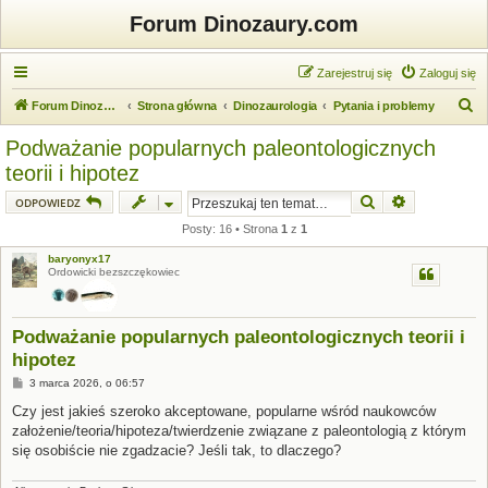
Forum Dinozaury.com
Zarejestruj się
Zaloguj się
S
Forum Dinozaury.com
Strona główna
Dinozaurologia
Pytania i problemy
z
Podważanie popularnych paleontologicznych
u
teorii i hipotez
k
Szukaj
Wyszukiwanie
ODPOWIEDZ
a
Posty: 16 • Strona
1
z
1
j
baryonyx17
Ordowicki bezszczękowiec
Podważanie popularnych paleontologicznych teorii i
hipotez
P
3 marca 2026, o 06:57
o
s
Czy jest jakieś szeroko akceptowane, popularne wśród naukowców
t
założenie/teoria/hipoteza/twierdzenie związane z paleontologią z którym
się osobiście nie zgadzacie? Jeśli tak, to dlaczego?