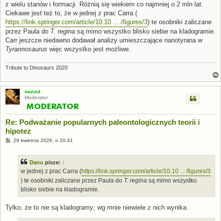
z wielu stanów i formacji. Różnią się wiekiem co najmniej o 2 mln lat.
Ciekawe jest też to, że w jednej z prac Carra (
https://link.springer.com/article/10.10 ... /figures/3
) te osobniki zaliczane
przez Paula do
T. regina
są mimo wszystko blisko siebie na kladogramie.
Carr jeszcze niedawno dodawał analizy umieszczające nanotyrana w
Tyrannosaurus
więc wszystko jest możliwe.
Tribute to Dinosaurs 2020
nazuul
Moderator
Re: Podważanie popularnych paleontologicznych teorii i
hipotez
P
29 kwietnia 2026, o 20:41
o
s
t
Danu
pisze:
↑
w jednej z prac Carra (
https://link.springer.com/article/10.10 ... /figures/3
) te osobniki zaliczane przez Paula do
T. regina
są mimo wszystko
blisko siebie na kladogramie.
Tylko, że to nie są kladogramy; wg mnie niewiele z nich wynika.