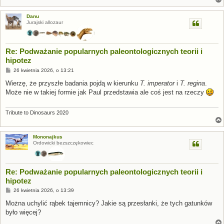
Danu
Jurajski allozaur
Re: Podważanie popularnych paleontologicznych teorii i
hipotez
P
26 kwietnia 2026, o 13:21
o
s
Wierzę, że przyszłe badania pojdą w kierunku
T. imperator
i
T. regina
.
t
Może nie w takiej formie jak Paul przedstawia ale coś jest na rzeczy
Tribute to Dinosaurs 2020
Mononajkus
Ordowicki bezszczękowiec
Re: Podważanie popularnych paleontologicznych teorii i
hipotez
P
26 kwietnia 2026, o 13:39
o
s
Można uchylić rąbek tajemnicy? Jakie są przesłanki, że tych gatunków
t
było więcej?