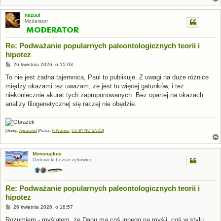
nazuul
Moderator
Re: Podważanie popularnych paleontologicznych teorii i
hipotez
P
26 kwietnia 2026, o 15:03
o
s
To nie jest żadna tajemnica, Paul to publikuje. Z uwagi na duże różnice
t
między okazami też uważam, że jest tu więcej gatunków, i też
niekoniecznie akurat tych zaproponowanych. Bez opartej na okazach
analizy filogenetycznej się raczej nie obędzie.
[Stamp:
Apsaravis
] [Avatar:
P. Weimer
,
CC BY-NC-SA 2.0
]
Mononajkus
Ordowicki bezszczękowiec
Re: Podważanie popularnych paleontologicznych teorii i
hipotez
P
26 kwietnia 2026, o 18:57
o
s
Rozumiem - myślałem, że Danu ma coś innego na myśli, coś w stylu