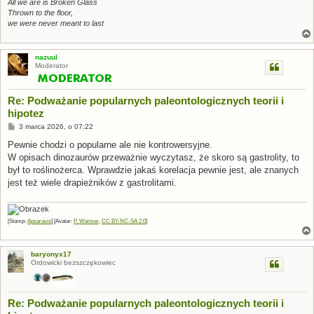
All we are is Broken Glass
Thrown to the floor,
we were never meant to last
nazuul
Moderator
Re: Podważanie popularnych paleontologicznych teorii i
hipotez
P
3 marca 2026, o 07:22
o
s
Pewnie chodzi o popularne ale nie kontrowersyjne.
t
W opisach dinozaurów przeważnie wyczytasz, że skoro są gastrolity, to
był to roślinożerca. Wprawdzie jakaś korelacja pewnie jest, ale znanych
jest też wiele drapieżników z gastrolitami.
[Stamp:
Apsaravis
] [Avatar:
P. Weimer
,
CC BY-NC-SA 2.0
]
baryonyx17
Ordowicki bezszczękowiec
Re: Podważanie popularnych paleontologicznych teorii i