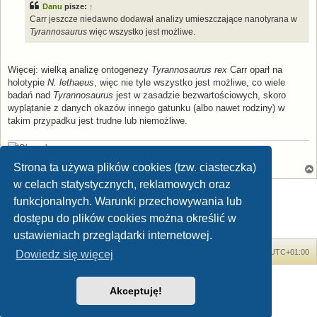
Danu
pisze:
↑
Carr jeszcze niedawno dodawał analizy umieszczające nanotyrana w
Tyrannosaurus
więc wszystko jest możliwe.
Więcej: wielką analizę ontogenezy
Tyrannosaurus rex
Carr oparł na
holotypie
N. lethaeus
, więc nie tyle wszystko jest możliwe, co wiele
badań nad
Tyrannosaurus
jest w zasadzie bezwartościowych, skoro
wyplątanie z danych okazów innego gatunku (albo nawet rodziny) w
takim przypadku jest trudne lub niemożliwe.
[Stamp:
Apsaravis
] [Avatar:
P. Weimer
,
CC BY-NC-SA 2.0
]
Strona ta używa plików cookies (tzw. ciasteczka)
w celach statystycznych, reklamowych oraz
ODPOWIEDZ
funkcjonalnych. Warunki przechowywania lub
Posty: 16 • Strona
1
z
1
dostępu do plików cookies można określić w
ustawieniach przeglądarki internetowej.
Forum Dinozaury.com
Strona główna
Strefa czasowa
UTC+01:00
Dowiedz się więcej
Dinozaury.com
© 2006-2020
Akceptuję!
Technologię dostarcza
phpBB
® Forum Software © phpBB Limited
Polski pakiet językowy dostarcza
phpBB.pl
Zasady ochrony danych osobowych
|
Regulamin