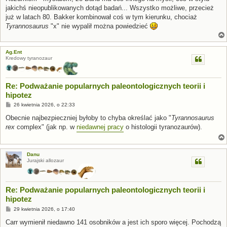
t
jakichś nieopublikowanych dotąd badań... Wszystko możliwe, przecież
już w latach 80. Bakker kombinował coś w tym kierunku, chociaż
Tyrannosaurus
"x" nie wypalił można powiedzieć
Ag.Ent
Kredowy tyranozaur
Re: Podważanie popularnych paleontologicznych teorii i
hipotez
P
26 kwietnia 2026, o 22:33
o
s
Obecnie najbezpieczniej byłoby to chyba określać jako "
Tyrannosaurus
t
rex
complex" (jak np. w
niedawnej pracy
o histologii tyranozaurów).
Danu
Jurajski allozaur
Re: Podważanie popularnych paleontologicznych teorii i
hipotez
P
29 kwietnia 2026, o 17:40
o
s
Carr wymienił niedawno 141 osobników a jest ich sporo więcej. Pochodzą
t