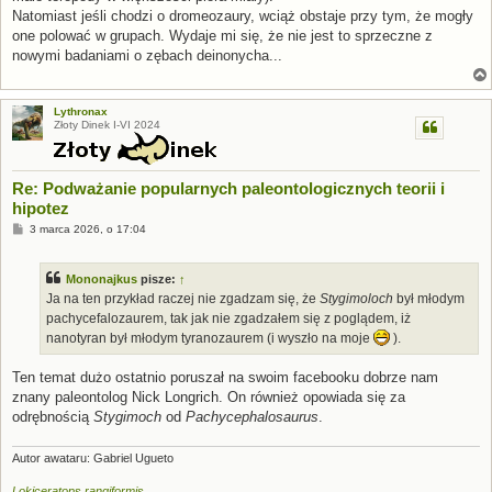
Natomiast jeśli chodzi o dromeozaury, wciąż obstaje przy tym, że mogły
one polować w grupach. Wydaje mi się, że nie jest to sprzeczne z
nowymi badaniami o zębach deinonycha...
Lythronax
Złoty Dinek I-VI 2024
Re: Podważanie popularnych paleontologicznych teorii i
hipotez
P
3 marca 2026, o 17:04
o
s
t
Mononajkus
pisze:
↑
Ja na ten przykład raczej nie zgadzam się, że
Stygimoloch
był młodym
pachycefalozaurem, tak jak nie zgadzałem się z poglądem, iż
nanotyran był młodym tyranozaurem (i wyszło na moje
).
Ten temat dużo ostatnio poruszał na swoim facebooku dobrze nam
znany paleontolog Nick Longrich. On również opowiada się za
odrębnością
Stygimoch
od
Pachycephalosaurus
.
Autor awataru: Gabriel Ugueto
Lokiceratops rangiformis