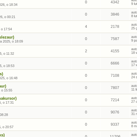
aut
0
4342
9 l
026, o 18:34
aut
0
3846
8 l
26, o 00:21
aut
4
2178
25 
 o 17:54
slezaur)
aut
0
7587
9 p
a 2025, o 18:09
aut
2
4155
18 
5, o 11:32
aut
0
6666
17 
5, o 18:53
s)
aut
0
7108
24 
025, o 16:48
aur)
aut
0
7807
11 
, o 15:55
makursor)
aut
0
7214
27 
, o 17:31
aut
0
9076
31 
 08:28
aut
0
9337
8 m
, o 20:57
ks)
aut
0
11706