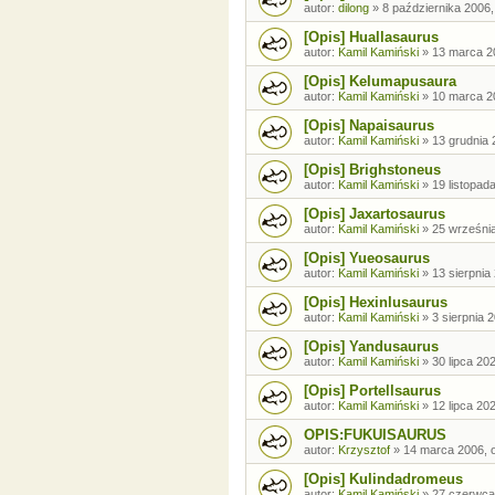
autor:
dilong
»
8 października 2006,
[Opis] Huallasaurus
autor:
Kamil Kamiński
»
13 marca 2
[Opis] Kelumapusaura
autor:
Kamil Kamiński
»
10 marca 2
[Opis] Napaisaurus
autor:
Kamil Kamiński
»
13 grudnia 
[Opis] Brighstoneus
autor:
Kamil Kamiński
»
19 listopad
[Opis] Jaxartosaurus
autor:
Kamil Kamiński
»
25 września
[Opis] Yueosaurus
autor:
Kamil Kamiński
»
13 sierpnia
[Opis] Hexinlusaurus
autor:
Kamil Kamiński
»
3 sierpnia 
[Opis] Yandusaurus
autor:
Kamil Kamiński
»
30 lipca 20
[Opis] Portellsaurus
autor:
Kamil Kamiński
»
12 lipca 20
OPIS:FUKUISAURUS
autor:
Krzysztof
»
14 marca 2006, 
[Opis] Kulindadromeus
autor:
Kamil Kamiński
»
27 czerwca