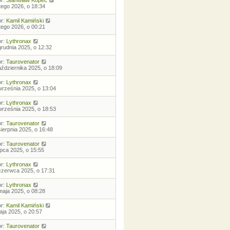
or:
Stanisław Kopeć
utego 2026, o 18:34
or:
Kamil Kamiński
utego 2026, o 00:21
or:
Lythronax
grudnia 2025, o 12:32
or:
Taurovenator
aździernika 2025, o 18:09
or:
Lythronax
września 2025, o 13:04
or:
Lythronax
września 2025, o 18:53
or:
Taurovenator
sierpnia 2025, o 16:48
or:
Taurovenator
lipca 2025, o 15:55
or:
Lythronax
czerwca 2025, o 17:31
or:
Lythronax
maja 2025, o 08:28
or:
Kamil Kamiński
aja 2025, o 20:57
or:
Taurovenator