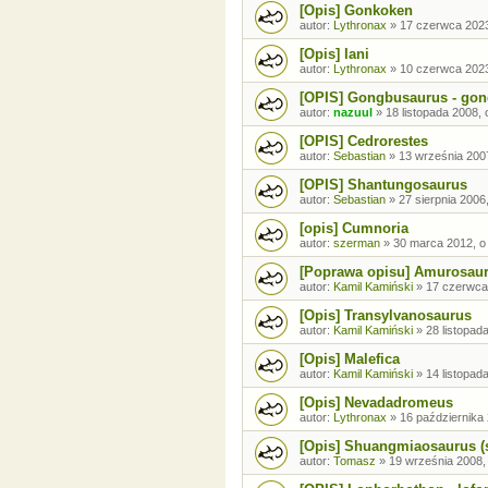
[Opis] Gonkoken
autor:
Lythronax
»
17 czerwca 2023
[Opis] Iani
autor:
Lythronax
»
10 czerwca 2023
[OPIS] Gongbusaurus - go
autor:
nazuul
»
18 listopada 2008, 
[OPIS] Cedrorestes
autor:
Sebastian
»
13 września 2007
[OPIS] Shantungosaurus
autor:
Sebastian
»
27 sierpnia 2006
[opis] Cumnoria
autor:
szerman
»
30 marca 2012, o
[Poprawa opisu] Amurosau
autor:
Kamil Kamiński
»
17 czerwca
[Opis] Transylvanosaurus
autor:
Kamil Kamiński
»
28 listopad
[Opis] Malefica
autor:
Kamil Kamiński
»
14 listopad
[Opis] Nevadadromeus
autor:
Lythronax
»
16 października 
[Opis] Shuangmiaosaurus 
autor:
Tomasz
»
19 września 2008,