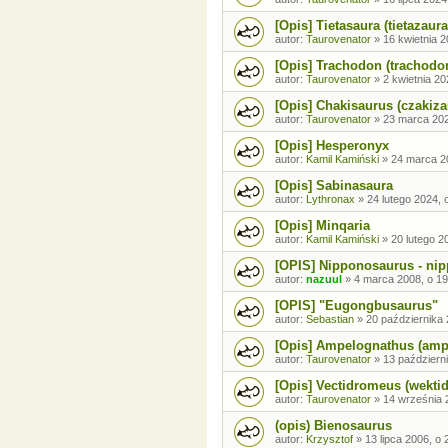
[Opis] Tietasaura (tietazaura
autor:
Taurovenator
»
16 kwietnia 2
[Opis] Trachodon (trachodo
autor:
Taurovenator
»
2 kwietnia 20
[Opis] Chakisaurus (czakiza
autor:
Taurovenator
»
23 marca 202
[Opis] Hesperonyx
autor:
Kamil Kamiński
»
24 marca 2
[Opis] Sabinasaura
autor:
Lythronax
»
24 lutego 2024, 
[Opis] Minqaria
autor:
Kamil Kamiński
»
20 lutego 2
[OPIS] Nipponosaurus - ni
autor:
nazuul
»
4 marca 2008, o 19
[OPIS] "Eugongbusaurus"
autor:
Sebastian
»
20 października 
[Opis] Ampelognathus (amp
autor:
Taurovenator
»
13 październ
[Opis] Vectidromeus (wekti
autor:
Taurovenator
»
14 września 
(opis) Bienosaurus
autor:
Krzysztof
»
13 lipca 2006, o 