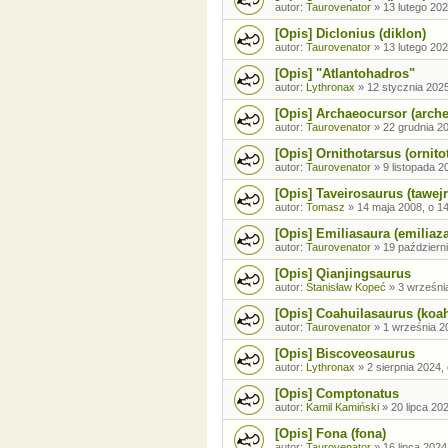
autor:
Taurovenator
»
13 lutego 202
[Opis] Diclonius (diklon)
autor:
Taurovenator
»
13 lutego 202
[Opis] "Atlantohadros"
autor:
Lythronax
»
12 stycznia 2025
[Opis] Archaeocursor (arch
autor:
Taurovenator
»
22 grudnia 20
[Opis] Ornithotarsus (ornito
autor:
Taurovenator
»
9 listopada 2
[Opis] Taveirosaurus (tawej
autor:
Tomasz
»
14 maja 2008, o 1
[Opis] Emiliasaura (emiliaz
autor:
Taurovenator
»
19 październ
[Opis] Qianjingsaurus
autor:
Stanisław Kopeć
»
3 wrześni
[Opis] Coahuilasaurus (koah
autor:
Taurovenator
»
1 września 2
[Opis] Biscoveosaurus
autor:
Lythronax
»
2 sierpnia 2024,
[Opis] Comptonatus
autor:
Kamil Kamiński
»
20 lipca 20
[Opis] Fona (fona)
autor:
Taurovenator
»
16 lipca 2024