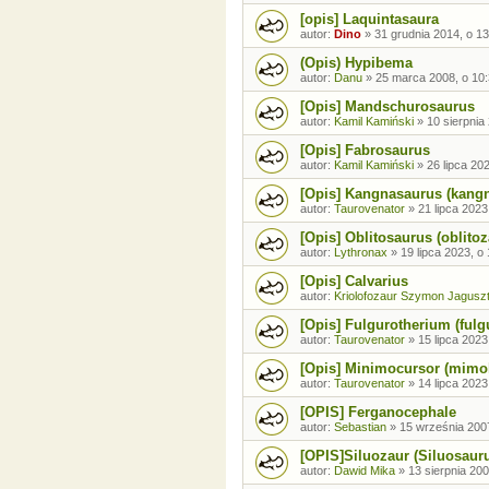
[opis] Laquintasaura
autor:
Dino
»
31 grudnia 2014, o 13
(Opis) Hypibema
autor:
Danu
»
25 marca 2008, o 10
[Opis] Mandschurosaurus
autor:
Kamil Kamiński
»
10 sierpnia
[Opis] Fabrosaurus
autor:
Kamil Kamiński
»
26 lipca 20
[Opis] Kangnasaurus (kang
autor:
Taurovenator
»
21 lipca 2023
[Opis] Oblitosaurus (oblitoz
autor:
Lythronax
»
19 lipca 2023, o
[Opis] Calvarius
autor:
Kriolofozaur Szymon Jagusz
[Opis] Fulgurotherium (fulg
autor:
Taurovenator
»
15 lipca 2023
[Opis] Minimocursor (mimo
autor:
Taurovenator
»
14 lipca 2023
[OPIS] Ferganocephale
autor:
Sebastian
»
15 września 2007
[OPIS]Siluozaur (Siluosaur
autor:
Dawid Mika
»
13 sierpnia 200