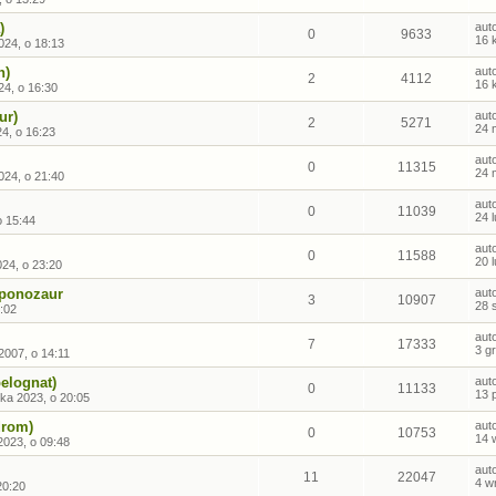
)
aut
0
9633
16 
024, o 18:13
n)
aut
2
4112
16 
24, o 16:30
ur)
aut
2
5271
24 
4, o 16:23
aut
0
11315
24 
024, o 21:40
aut
0
11039
24 
o 15:44
aut
0
11588
20 
024, o 23:20
pponozaur
aut
3
10907
28 
:02
aut
7
17333
3 g
2007, o 14:11
elognat)
aut
0
11133
13 
ika 2023, o 20:05
drom)
aut
0
10753
14 
2023, o 09:48
aut
11
22047
4 w
20:20