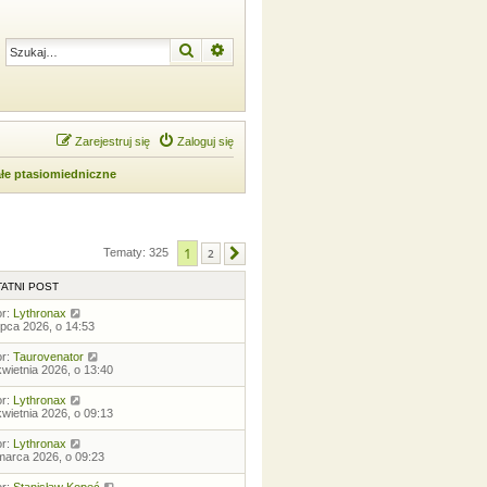
Szukaj
Wyszukiwanie zaawansowane
Zarejestruj się
Zaloguj się
ałe ptasiomiedniczne
1
Tematy: 325
2
Następna
ATNI POST
or:
Lythronax
lipca 2026, o 14:53
or:
Taurovenator
kwietnia 2026, o 13:40
or:
Lythronax
kwietnia 2026, o 09:13
or:
Lythronax
marca 2026, o 09:23