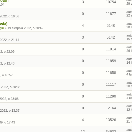
roton
aut
3
10754
29 
:04
aut
0
11677
22 
 2022, o 19:36
wia)
aut
4
5148
20 
tyn
»
19 sierpnia 2022, o 20:42
aut
3
5142
15 
 2022, o 21:14
aut
0
11914
26 
22, o 22:09
aut
0
11859
14 
22, o 12:48
aut
0
11658
4 l
2, o 16:57
aut
0
11117
20 
 2022, o 20:38
aut
0
11290
4 c
2022, o 23:06
aut
0
12164
12 
 2022, o 13:37
aut
4
13526
21 
09, o 17:43
aut
12
34632