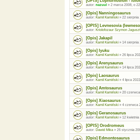
[OPIS] Lophorhothon - lofo
autor:
nazuul
»
2 marca 2008, o 22
[Opis] Nanningosaurus
autor:
Kamil Kamiński
»
22 sierpnia
[OPIS] Levnesovia (lewneso
autor:
Kriolofozaur Szymon Jagusz
[Opis] Jakapil
autor:
Kamil Kamiński
»
14 sierpnia
[Opis] Iyuku
autor:
Kamil Kamiński
»
26 lipca 20
[Opis] Arenysaurus
autor:
Kamil Kamiński
»
14 lipca 20
[Opis] Laosaurus
autor:
Kamil Kamiński
»
4 lipca 202
[Opis] Amtosaurus
autor:
Kamil Kamiński
»
20 czerwca
[Opis] Xiaosaurus
autor:
Kamil Kamiński
»
4 czerwca 
[Opis] Geranosaurus
autor:
Kamil Kamiński
»
12 kwietnia
[OPIS] Orodromeus
autor:
Dawid Mika
»
26 stycznia 20
[Opis] Edmontosaurus