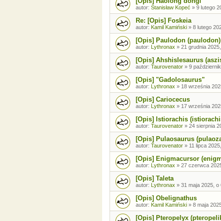
[Opis] Haolong dongi
autor:
Stanisław Kopeć
»
9 lutego 2
Re: [Opis] Foskeia
autor:
Kamil Kamiński
»
8 lutego 20
[Opis] Paulodon (paulodon)
autor:
Lythronax
»
21 grudnia 2025,
[Opis] Ahshislesaurus (aszi
autor:
Taurovenator
»
9 październik
[Opis] "Gadolosaurus"
autor:
Lythronax
»
18 września 202
[Opis] Cariocecus
autor:
Lythronax
»
17 września 202
[Opis] Istiorachis (istiorachi
autor:
Taurovenator
»
24 sierpnia 2
[Opis] Pulaosaurus (pulaoz
autor:
Taurovenator
»
11 lipca 2025
[Opis] Enigmacursor (enig
autor:
Lythronax
»
27 czerwca 2025
[Opis] Taleta
autor:
Lythronax
»
31 maja 2025, o
[Opis] Obelignathus
autor:
Kamil Kamiński
»
8 maja 2025
[Opis] Pteropelyx (pteropeli