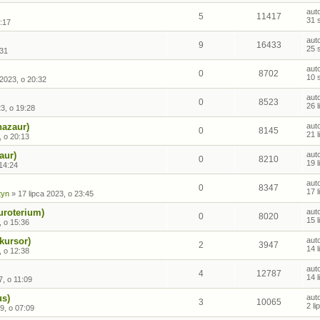
aut
5
11417
31 
:17
aut
9
16433
25 
:31
aut
0
8702
10 
 2023, o 20:32
aut
0
8523
26 
23, o 19:28
nazaur)
aut
0
8145
21 
, o 20:13
aur)
aut
0
8210
19 
 14:24
aut
0
8347
17 
tyn
»
17 lipca 2023, o 23:45
uroterium)
aut
0
8020
15 
, o 15:36
kursor)
aut
2
3947
14 
, o 12:38
aut
4
12787
14 
, o 11:09
us)
aut
3
10065
2 l
9, o 07:09