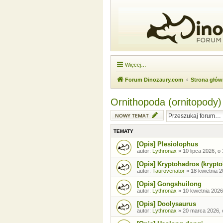
Więcej…
Forum Dinozaury.com
Strona głó
Ornithopoda (ornitopody)
NOWY TEMAT
TEMATY
[Opis] Plesiolophus
autor:
Lythronax
»
10 lipca 2026, o
[Opis] Kryptohadros (krypt
autor:
Taurovenator
»
18 kwietnia 2
[Opis] Gongshuilong
autor:
Lythronax
»
10 kwietnia 2026
[Opis] Doolysaurus
autor:
Lythronax
»
20 marca 2026, 