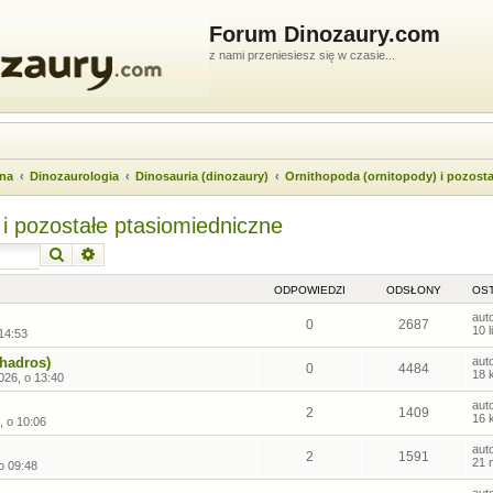
Forum Dinozaury.com
z nami przeniesiesz się w czasie...
wna
Dinozaurologia
Dinosauria (dinozaury)
Ornithopoda (ornitopody) i pozost
 i pozostałe ptasiomiedniczne
Szukaj
Wyszukiwanie zaawansowane
ODPOWIEDZI
ODSŁONY
OST
aut
0
2687
10 
 14:53
ohadros)
aut
0
4484
18 
026, o 13:40
aut
2
1409
16 
, o 10:06
aut
2
1591
21 
o 09:48