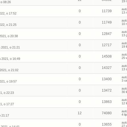
19 
 o 08:26
aut
0
11739
13 
022, o 17:52
aut
0
11749
10 
022, o 21:25
aut
0
12847
13 
2021, o 20:38
aut
0
12717
19 
a 2021, o 21:21
aut
0
14508
25 
 2021, o 16:49
aut
0
14327
13 
 2021, o 21:02
aut
0
13400
3 s
2021, o 19:57
aut
0
13472
30 
21, o 22:23
aut
0
13863
12 
21, o 17:27
aut
12
74080
4 l
o 21:17
aut
0
13655
27 
 2021, o 14:41