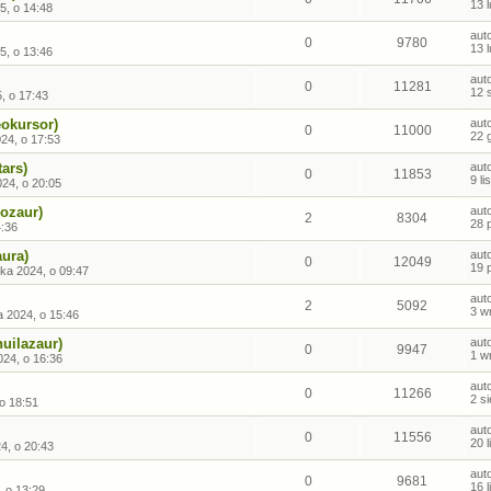
13 
5, o 14:48
aut
0
9780
13 
5, o 13:46
aut
0
11281
12 
, o 17:43
eokursor)
aut
0
11000
22 
24, o 17:53
tars)
aut
0
11853
9 l
024, o 20:05
rozaur)
aut
2
8304
28 
4:36
aura)
aut
0
12049
19 
ika 2024, o 09:47
aut
2
5092
3 w
a 2024, o 15:46
uilazaur)
aut
0
9947
1 w
024, o 16:36
aut
0
11266
2 s
 o 18:51
aut
0
11556
20 
24, o 20:43
aut
0
9681
16 
, o 13:29