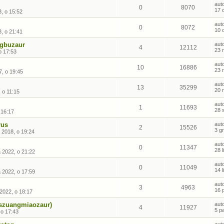
aut
0
8070
17 
, o 15:52
aut
0
8072
10 
, o 21:41
ngbuzaur
aut
4
12112
23 
o 17:53
aut
10
16886
23 
, o 19:45
aut
13
35299
20 
, o 11:15
aut
1
11693
28 
 16:17
rus
aut
2
15526
3 g
 2018, o 19:24
aut
0
11347
28 
a 2022, o 21:22
aut
0
11049
14 
a 2022, o 17:59
aut
3
4963
16 
2022, o 18:17
(szuangmiaozaur)
aut
4
11927
5 p
 o 17:43