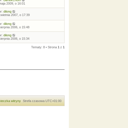
or:
BartekChom
maja 2009, o 16:01
or:
dilong
kwietnia 2007, o 17:39
or:
dilong
sierpnia 2006, o 15:48
or:
dilong
sierpnia 2006, o 15:34
Tematy: 8 • Strona
1
z
1
teczka witryny
Strefa czasowa
UTC+01:00