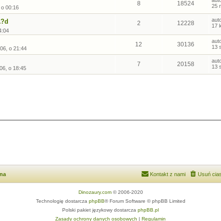
aut
8
18524
25 
 o 00:16
aut
?d
2
12228
17 
4:04
aut
12
30136
13 
006, o 21:44
aut
7
20158
13 
06, o 18:45
wna
Kontakt z nami
Usuń cias
Dinozaury.com
© 2006-2020
Technologię dostarcza
phpBB
® Forum Software © phpBB Limited
Polski pakiet językowy dostarcza
phpBB.pl
Zasady ochrony danych osobowych
|
Regulamin