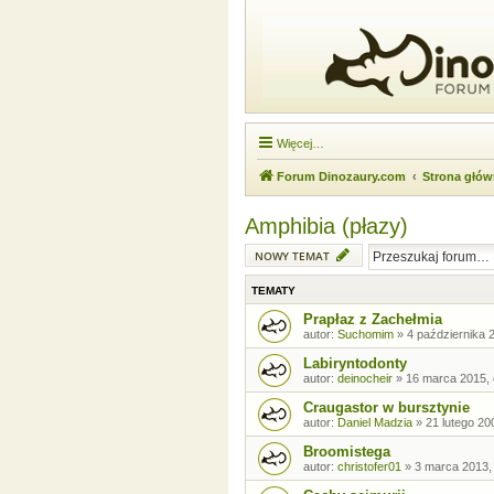
Więcej…
Forum Dinozaury.com
Strona głó
Amphibia (płazy)
NOWY TEMAT
TEMATY
Prapłaz z Zachełmia
autor:
Suchomim
»
4 października 
Labiryntodonty
autor:
deinocheir
»
16 marca 2015, 
Craugastor w bursztynie
autor:
Daniel Madzia
»
21 lutego 20
Broomistega
autor:
christofer01
»
3 marca 2013,