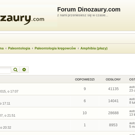
Forum Dinozaury.com
z nami przeniesiesz się w czasie...
wna
Paleontologia
Paleontologia kręgowców
Amphibia (płazy)
Szukaj
Wyszukiwanie zaawansowane
ODPOWIEDZI
ODSŁONY
OST
aut
9
41135
23 
2015, o 17:07
aut
6
14041
8 l
o 17:11
aut
10
28688
13 
07, o 21:51
aut
1
8953
5 m
 o 20:32