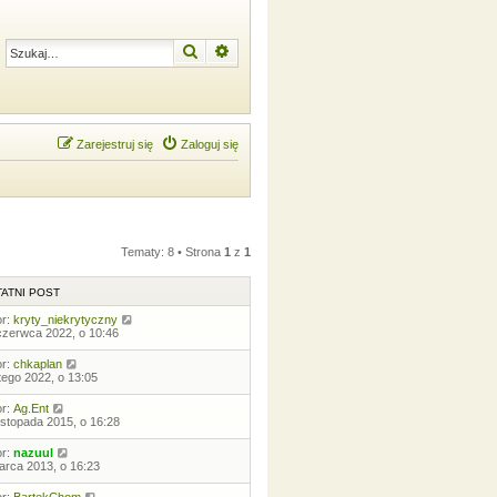
Szukaj
Wyszukiwanie zaawansowane
Zarejestruj się
Zaloguj się
Tematy: 8 • Strona
1
z
1
ATNI POST
or:
kryty_niekrytyczny
czerwca 2022, o 10:46
or:
chkaplan
utego 2022, o 13:05
or:
Ag.Ent
listopada 2015, o 16:28
or:
nazuul
arca 2013, o 16:23