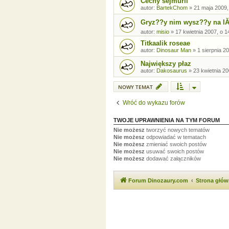
Cechy sejmurii
autor:
BartekChom
»
21 maja 2009,
Gryz??y nim wysz??y na lĂ
autor:
misio
»
17 kwietnia 2007, o 1
Titkaalik roseae
autor:
Dinosaur Man
»
1 sierpnia 2
Największy płaz
autor:
Dakosaurus
»
23 kwietnia 20
NOWY TEMAT
Wróć do wykazu forów
TWOJE UPRAWNIENIA NA TYM FORUM
Nie możesz
tworzyć nowych tematów
Nie możesz
odpowiadać w tematach
Nie możesz
zmieniać swoich postów
Nie możesz
usuwać swoich postów
Nie możesz
dodawać załączników
Forum Dinozaury.com
Strona głó