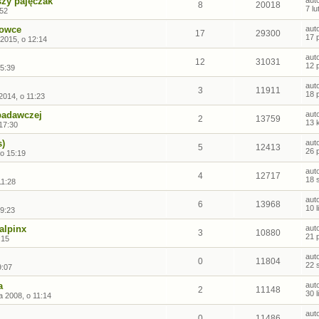
zy pajęczak
aut
8
20018
7 l
:52
gowce
aut
17
29300
17 
 2015, o 12:14
aut
12
31031
12 
5:39
aut
3
11911
18 
2014, o 11:23
badawczej
aut
2
13759
13 
17:30
s)
aut
5
12413
26 
 o 15:19
aut
4
12717
18 
11:28
aut
6
13968
10 
19:23
alpinx
aut
3
10880
21 
:15
aut
0
11804
22 
9:07
a
aut
2
11148
30 
a 2008, o 11:14
aut
0
11486