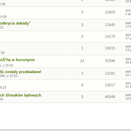
22 
7:28
aut
3
12605
2 g
19:39
odkrycia dekady"
aut
3
11945
17 
:21
aut
3
14175
27 
aut
1
10015
13 
:30
aut
Ă?ta w bursztynie
14
31596
28 
6, o 15:16
dki zostaly przebadane!
aut
3
13181
12 
2006, o 12:15
aut
8
23017
31 
9:23
zych ślimaków lądowych
aut
5
40348
12 
59