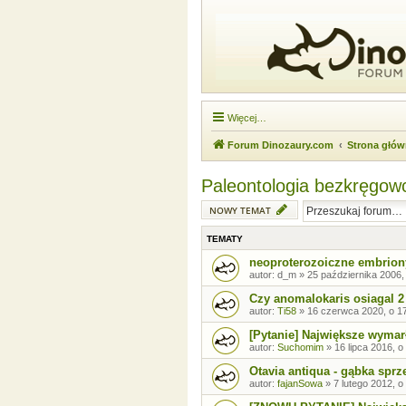
Więcej…
Forum Dinozaury.com
Strona głó
Paleontologia bezkręgo
NOWY TEMAT
TEMATY
neoproterozoiczne embrion
autor:
d_m
»
25 października 2006,
Czy anomalokaris osiagal 
autor:
Ti58
»
16 czerwca 2020, o 1
[Pytanie] Największe wymar
autor:
Suchomim
»
16 lipca 2016, o
Otavia antiqua - gąbka sprz
autor:
fajanSowa
»
7 lutego 2012, o