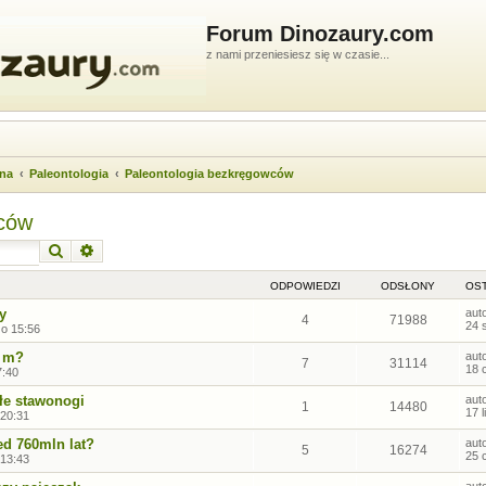
Forum Dinozaury.com
z nami przeniesiesz się w czasie...
wna
Paleontologia
Paleontologia bezkręgowców
wców
Szukaj
Wyszukiwanie zaawansowane
ODPOWIEDZI
ODSŁONY
OST
y
aut
4
71988
24 
 o 15:56
2 m?
aut
7
31114
18 
7:40
łe stawonogi
aut
1
14480
17 
 20:31
ed 760mln lat?
aut
5
16274
25 
 13:43