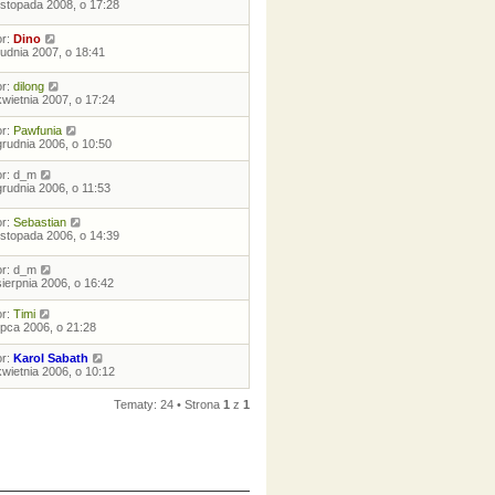
listopada 2008, o 17:28
or:
Dino
rudnia 2007, o 18:41
or:
dilong
kwietnia 2007, o 17:24
or:
Pawfunia
grudnia 2006, o 10:50
or:
d_m
grudnia 2006, o 11:53
or:
Sebastian
listopada 2006, o 14:39
or:
d_m
sierpnia 2006, o 16:42
or:
Timi
lipca 2006, o 21:28
or:
Karol Sabath
kwietnia 2006, o 10:12
Tematy: 24 • Strona
1
z
1