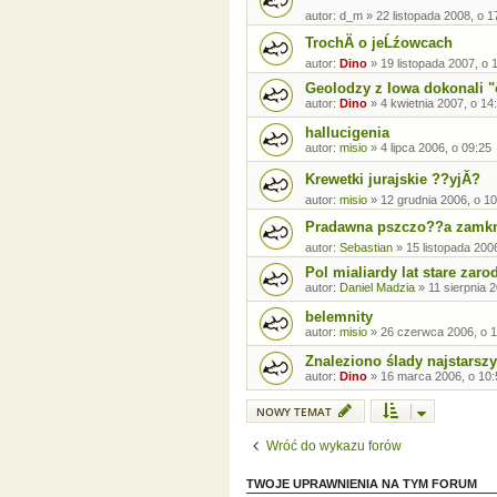
autor:
d_m
»
22 listopada 2008, o 1
TrochÄ o jeĹźowcach
autor:
Dino
»
19 listopada 2007, o 
Geolodzy z Iowa dokonali "
autor:
Dino
»
4 kwietnia 2007, o 14
hallucigenia
autor:
misio
»
4 lipca 2006, o 09:25
Krewetki jurajskie ??yjĂ?
autor:
misio
»
12 grudnia 2006, o 10
Pradawna pszczo??a zamkni
autor:
Sebastian
»
15 listopada 200
Pol mialiardy lat stare zaro
autor:
Daniel Madzia
»
11 sierpnia 
belemnity
autor:
misio
»
26 czerwca 2006, o 1
Znaleziono ślady najstars
autor:
Dino
»
16 marca 2006, o 10:
NOWY TEMAT
Wróć do wykazu forów
TWOJE UPRAWNIENIA NA TYM FORUM