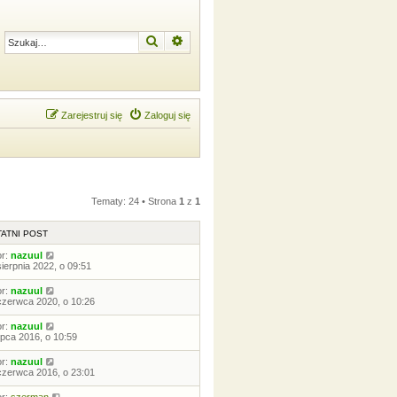
Szukaj
Wyszukiwanie zaawansowane
Zarejestruj się
Zaloguj się
Tematy: 24 • Strona
1
z
1
ATNI POST
or:
nazuul
sierpnia 2022, o 09:51
or:
nazuul
czerwca 2020, o 10:26
or:
nazuul
lipca 2016, o 10:59
or:
nazuul
czerwca 2016, o 23:01