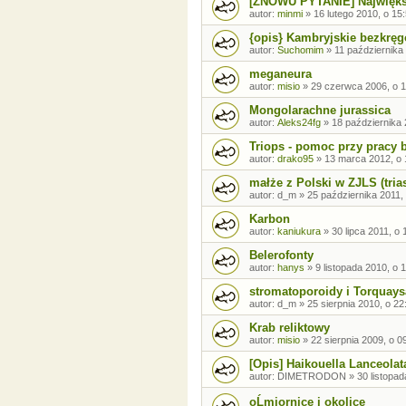
[ZNOWU PYTANIE] Najwięks
autor:
minmi
»
16 lutego 2010, o 15
{opis} Kambryjskie bezkrę
autor:
Suchomim
»
11 października
meganeura
autor:
misio
»
29 czerwca 2006, o 1
Mongolarachne jurassica
autor:
Aleks24fg
»
18 października 
Triops - pomoc przy pracy 
autor:
drako95
»
13 marca 2012, o 
małże z Polski w ZJLS (tria
autor:
d_m
»
25 października 2011,
Karbon
autor:
kaniukura
»
30 lipca 2011, o 
Belerofonty
autor:
hanys
»
9 listopada 2010, o 
stromatoporoidy i Torquays
autor:
d_m
»
25 sierpnia 2010, o 22
Krab reliktowy
autor:
misio
»
22 sierpnia 2009, o 0
[Opis] Haikouella Lanceolat
autor:
DIMETRODON
»
30 listopad
oĹmiornice i okolice