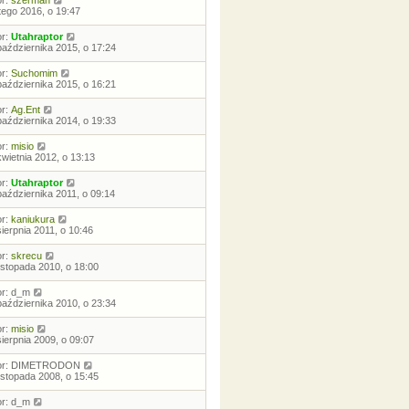
or:
szerman
utego 2016, o 19:47
or:
Utahraptor
października 2015, o 17:24
or:
Suchomim
października 2015, o 16:21
or:
Ag.Ent
października 2014, o 19:33
or:
misio
kwietnia 2012, o 13:13
or:
Utahraptor
października 2011, o 09:14
or:
kaniukura
sierpnia 2011, o 10:46
or:
skrecu
listopada 2010, o 18:00
or:
d_m
października 2010, o 23:34
or:
misio
sierpnia 2009, o 09:07
or:
DIMETRODON
listopada 2008, o 15:45
or:
d_m