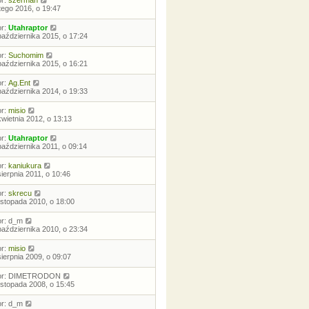
or:
szerman
utego 2016, o 19:47
or:
Utahraptor
października 2015, o 17:24
or:
Suchomim
października 2015, o 16:21
or:
Ag.Ent
października 2014, o 19:33
or:
misio
kwietnia 2012, o 13:13
or:
Utahraptor
października 2011, o 09:14
or:
kaniukura
sierpnia 2011, o 10:46
or:
skrecu
listopada 2010, o 18:00
or:
d_m
października 2010, o 23:34
or:
misio
sierpnia 2009, o 09:07
or:
DIMETRODON
listopada 2008, o 15:45
or:
d_m