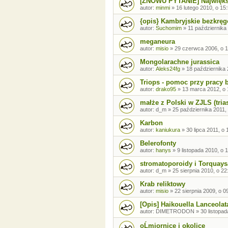
[ZNOWU PYTANIE] Najwięks
autor:
minmi
»
16 lutego 2010, o 15
{opis} Kambryjskie bezkrę
autor:
Suchomim
»
11 października
meganeura
autor:
misio
»
29 czerwca 2006, o 1
Mongolarachne jurassica
autor:
Aleks24fg
»
18 października 
Triops - pomoc przy pracy 
autor:
drako95
»
13 marca 2012, o 
małże z Polski w ZJLS (tria
autor:
d_m
»
25 października 2011,
Karbon
autor:
kaniukura
»
30 lipca 2011, o 
Belerofonty
autor:
hanys
»
9 listopada 2010, o 
stromatoporoidy i Torquays
autor:
d_m
»
25 sierpnia 2010, o 22
Krab reliktowy
autor:
misio
»
22 sierpnia 2009, o 0
[Opis] Haikouella Lanceolat
autor:
DIMETRODON
»
30 listopad
oĹmiornice i okolice