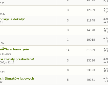
22 
7:28
aut
3
12609
2 g
19:39
odkrycia dekady"
aut
3
11948
17 
:21
aut
3
14178
27 
aut
1
10018
13 
:30
aut
Ă?ta w bursztynie
14
31599
28 
6, o 15:16
dki zostaly przebadane!
aut
3
13186
12 
2006, o 12:15
aut
8
23023
31 
9:23
zych ślimaków lądowych
aut
5
40351
12 
59