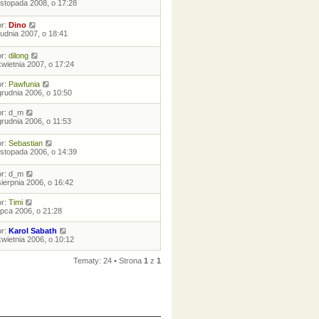
listopada 2008, o 17:28
or:
Dino
rudnia 2007, o 18:41
or:
dilong
kwietnia 2007, o 17:24
or:
Pawfunia
grudnia 2006, o 10:50
or:
d_m
grudnia 2006, o 11:53
or:
Sebastian
listopada 2006, o 14:39
or:
d_m
sierpnia 2006, o 16:42
or:
Timi
lipca 2006, o 21:28
or:
Karol Sabath
kwietnia 2006, o 10:12
Tematy: 24 • Strona
1
z
1