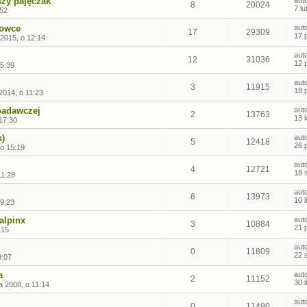
zy pajęczak
aut
8
20024
7 l
:52
gowce
aut
17
29309
17 
 2015, o 12:14
aut
12
31036
12 
5:39
aut
3
11915
18 
2014, o 11:23
badawczej
aut
2
13763
13 
17:30
s)
aut
5
12418
26 
 o 15:19
aut
4
12721
18 
11:28
aut
6
13973
10 
19:23
alpinx
aut
3
10884
21 
:15
aut
0
11809
22 
9:07
a
aut
2
11152
30 
a 2008, o 11:14
aut
0
11490