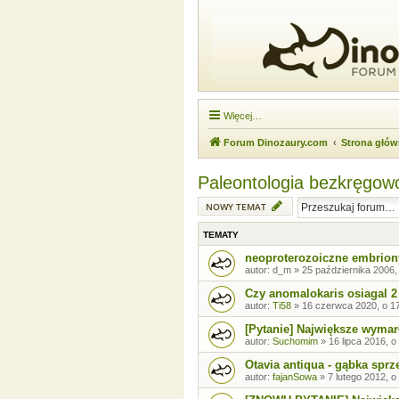
Więcej…
Forum Dinozaury.com
Strona głó
Paleontologia bezkręgo
NOWY TEMAT
TEMATY
neoproterozoiczne embrion
autor:
d_m
»
25 października 2006,
Czy anomalokaris osiagal 
autor:
Ti58
»
16 czerwca 2020, o 1
[Pytanie] Największe wymar
autor:
Suchomim
»
16 lipca 2016, o
Otavia antiqua - gąbka sprz
autor:
fajanSowa
»
7 lutego 2012, o