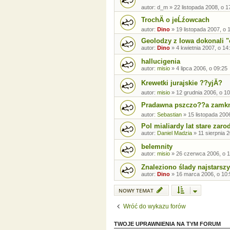
autor:
d_m
»
22 listopada 2008, o 1
TrochÄ o jeĹźowcach
autor:
Dino
»
19 listopada 2007, o 
Geolodzy z Iowa dokonali "
autor:
Dino
»
4 kwietnia 2007, o 14
hallucigenia
autor:
misio
»
4 lipca 2006, o 09:25
Krewetki jurajskie ??yjĂ?
autor:
misio
»
12 grudnia 2006, o 10
Pradawna pszczo??a zamkni
autor:
Sebastian
»
15 listopada 200
Pol mialiardy lat stare zaro
autor:
Daniel Madzia
»
11 sierpnia 
belemnity
autor:
misio
»
26 czerwca 2006, o 1
Znaleziono ślady najstars
autor:
Dino
»
16 marca 2006, o 10:
NOWY TEMAT
Wróć do wykazu forów
TWOJE UPRAWNIENIA NA TYM FORUM