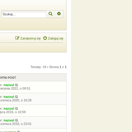
Szukaj
Wyszukiwanie zaawansowane
Zarejestruj się
Zaloguj się
Tematy: 24 • Strona
1
z
1
ATNI POST
or:
nazuul
sierpnia 2022, o 09:51
or:
nazuul
czerwca 2020, o 10:26
or:
nazuul
lipca 2016, o 10:59
or:
nazuul
czerwca 2016, o 23:01